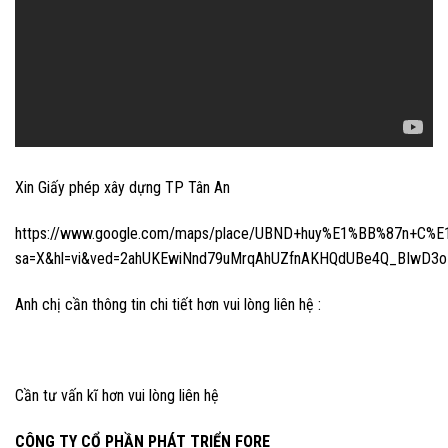
Xin Giấy phép xây dựng TP Tân An
https://www.google.com/maps/place/UBND+huy%E1%BB%87n+C%E
sa=X&hl=vi&ved=2ahUKEwiNnd79uMrqAhUZfnAKHQdUBe4Q_BIwD3
Anh chị cần thông tin chi tiết hơn vui lòng liên hệ :
Cần tư vấn kĩ hơn vui lòng liên hệ
CÔNG TY CỔ PHẦN PHÁT TRIỂN FORE