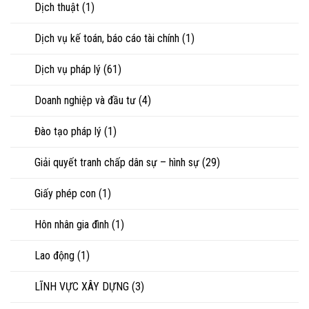
Dịch thuật
(1)
hoặc
tranh
chấp
Dịch vụ kế toán, báo cáo tài chính
(1)
tài
sản
Dịch vụ pháp lý
(61)
Doanh nghiệp và đầu tư
(4)
Đào tạo pháp lý
(1)
Giải quyết tranh chấp dân sự – hình sự
(29)
Giấy phép con
(1)
Hôn nhân gia đình
(1)
Lao động
(1)
LĨNH VỰC XÂY DỰNG
(3)