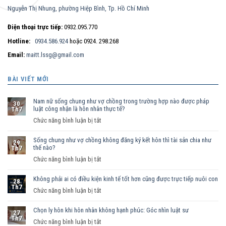
Nguyễn Thị Nhung, phường Hiệp Bình, Tp. Hồ Chí Minh
Điện thoại trực tiếp:
0932.095.770
Hotline:
0934.586.924
hoặc 0924. 298.268
Email:
maitt.lssg@gmail.com
BÀI VIẾT MỚI
Nam nữ sống chung như vợ chồng trong trường hợp nào được pháp
30
luật công nhận là hôn nhân thực tế?
Th7
ở
Chức năng bình luận bị tắt
Nam
Sống chung như vợ chồng không đăng ký kết hôn thì tài sản chia như
nữ
29
thế nào?
Th7
sống
ở
Chức năng bình luận bị tắt
chung
Sống
như
Không phải ai có điều kiện kinh tế tốt hơn cũng được trực tiếp nuôi con
chung
vợ
28
Th7
như
ở
Chức năng bình luận bị tắt
chồng
vợ
Không
trong
chồng
Chọn ly hôn khi hôn nhân không hạnh phúc: Góc nhìn luật sư
phải
trường
27
Th7
không
ai
hợp
ở
Chức năng bình luận bị tắt