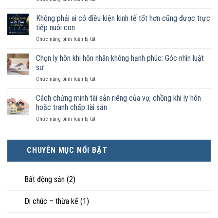
như
Sống
vợ
chung
Không phải ai có điều kiện kinh tế tốt hơn cũng được trực
chồng
như
trong
tiếp nuôi con
vợ
trường
ở
Chức năng bình luận bị tắt
chồng
hợp
Không
không
nào
phải
Chọn ly hôn khi hôn nhân không hạnh phúc: Góc nhìn luật
đăng
được
ai
ký
sư
pháp
có
kết
luật
ở
Chức năng bình luận bị tắt
điều
hôn
công
Chọn
kiện
thì
nhận
ly
Cách chứng minh tài sản riêng của vợ, chồng khi ly hôn
kinh
tài
là
hôn
tế
hoặc tranh chấp tài sản
sản
hôn
khi
tốt
chia
nhân
ở
Chức năng bình luận bị tắt
hôn
hơn
như
thực
Cách
nhân
cũng
thế
tế?
chứng
không
được
nào?
minh
hạnh
trực
CHUYÊN MỤC NỔI BẬT
tài
phúc:
tiếp
sản
Góc
nuôi
riêng
nhìn
con
của
Bất động sản
(2)
luật
vợ,
sư
chồng
Di chúc – thừa kế
(1)
khi
ly
hôn