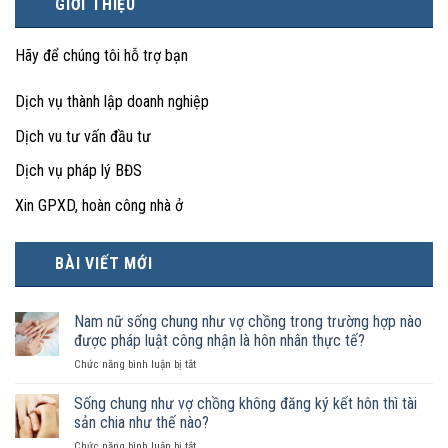
GIỚI THIỆU
Hãy để chúng tôi hỗ trợ bạn
Dịch vụ thành lập doanh nghiệp
Dịch vu tư vấn đầu tư
Dịch vụ pháp lý BĐS
Xin GPXD, hoàn công nhà ở
BÀI VIẾT MỚI
Nam nữ sống chung như vợ chồng trong trường hợp nào
được pháp luật công nhận là hôn nhân thực tế?
ở
Chức năng bình luận bị tắt
Nam
nữ
Sống chung như vợ chồng không đăng ký kết hôn thì tài
sống
sản chia như thế nào?
chung
ở
Chức năng bình luận bị tắt