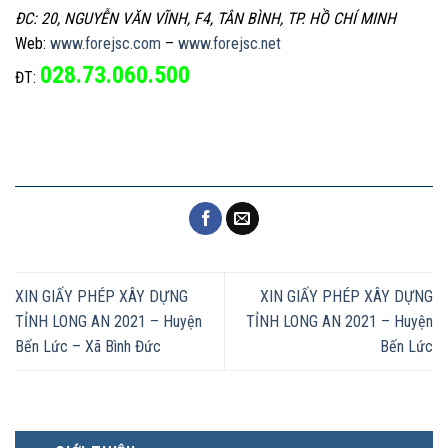
ĐC: 20, NGUYỄN VĂN VĨNH, F4, TÂN BÌNH, TP. HỒ CHÍ MINH
Web:
www.forejsc.com
–
www.forejsc.net
028.73.060.500
ĐT:
XIN GIẤY PHÉP XÂY DỰNG
XIN GIẤY PHÉP XÂY DỰNG
TỈNH LONG AN 2021 – Huyện
TỈNH LONG AN 2021 – Huyện
Bến Lức – Xã Bình Đức
Bến Lức