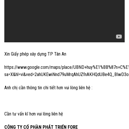
Xin Giấy phép xây dựng TP Tân An
https://www.google.com/maps/place/UBND+huy%E1%BB%87n+C%E
sa=X&hl=vi&ved=2ahUKEwiNnd79uMrqAhUZfnAKHQdUBe4Q_BIwD3
Anh chị cần thông tin chi tiết hơn vui lòng liên hệ :
Cần tư vấn kĩ hơn vui lòng liên hệ
CÔNG TY CỔ PHẦN PHÁT TRIỂN FORE