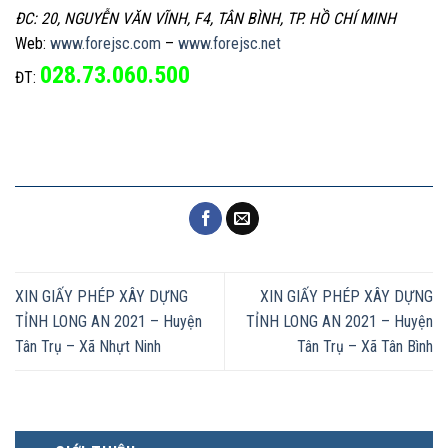
ĐC: 20, NGUYỄN VĂN VĨNH, F4, TÂN BÌNH, TP. HỒ CHÍ MINH
Web:
www.forejsc.com
–
www.forejsc.net
028.73.060.500
ĐT:
XIN GIẤY PHÉP XÂY DỰNG
XIN GIẤY PHÉP XÂY DỰNG
TỈNH LONG AN 2021 – Huyện
TỈNH LONG AN 2021 – Huyện
Tân Trụ – Xã Nhựt Ninh
Tân Trụ – Xã Tân Bình