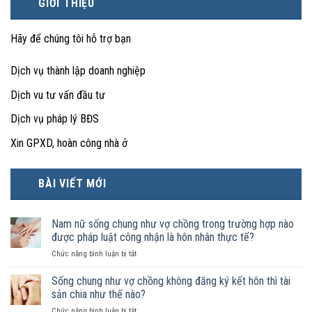
GIỚI THIỆU
Hãy để chúng tôi hỗ trợ bạn
Dịch vụ thành lập doanh nghiệp
Dịch vu tư vấn đầu tư
Dịch vụ pháp lý BĐS
Xin GPXD, hoàn công nhà ở
BÀI VIẾT MỚI
Nam nữ sống chung như vợ chồng trong trường hợp nào
được pháp luật công nhận là hôn nhân thực tế?
ở
Chức năng bình luận bị tắt
Nam
nữ
Sống chung như vợ chồng không đăng ký kết hôn thì tài
sống
sản chia như thế nào?
chung
ở
Chức năng bình luận bị tắt