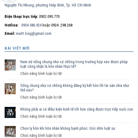
Nguyễn Thị Nhung, phường Hiệp Bình, Tp. Hồ Chí Minh
Điện thoại trực tiếp:
0932.095.770
Hotline:
0934.586.924
hoặc 0924. 298.268
Email:
maitt.lssg@gmail.com
BÀI VIẾT MỚI
Nam nữ sống chung như vợ chồng trong trường hợp nào được pháp
30
luật công nhận là hôn nhân thực tế?
Th7
ở
Chức năng bình luận bị tắt
Nam
Sống chung như vợ chồng không đăng ký kết hôn thì tài sản chia như
nữ
29
thế nào?
Th7
sống
ở
Chức năng bình luận bị tắt
chung
Sống
như
Không phải ai có điều kiện kinh tế tốt hơn cũng được trực tiếp nuôi con
chung
vợ
28
Th7
như
ở
Chức năng bình luận bị tắt
chồng
vợ
Không
trong
chồng
Chọn ly hôn khi hôn nhân không hạnh phúc: Góc nhìn luật sư
phải
trường
27
Th7
không
ai
hợp
ở
Chức năng bình luận bị tắt