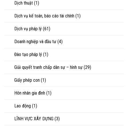
Dịch thuật
(1)
hoặc
tranh
chấp
Dịch vụ kế toán, báo cáo tài chính
(1)
tài
sản
Dịch vụ pháp lý
(61)
Doanh nghiệp và đầu tư
(4)
Đào tạo pháp lý
(1)
Giải quyết tranh chấp dân sự – hình sự
(29)
Giấy phép con
(1)
Hôn nhân gia đình
(1)
Lao động
(1)
LĨNH VỰC XÂY DỰNG
(3)