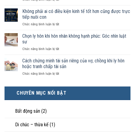
như
Sống
vợ
chung
Không phải ai có điều kiện kinh tế tốt hơn cũng được trực
chồng
như
trong
tiếp nuôi con
vợ
trường
ở
Chức năng bình luận bị tắt
chồng
hợp
Không
không
nào
phải
Chọn ly hôn khi hôn nhân không hạnh phúc: Góc nhìn luật
đăng
được
ai
ký
sư
pháp
có
kết
luật
ở
Chức năng bình luận bị tắt
điều
hôn
công
Chọn
kiện
thì
nhận
ly
Cách chứng minh tài sản riêng của vợ, chồng khi ly hôn
kinh
tài
là
hôn
tế
hoặc tranh chấp tài sản
sản
hôn
khi
tốt
chia
nhân
ở
Chức năng bình luận bị tắt
hôn
hơn
như
thực
Cách
nhân
cũng
thế
tế?
chứng
không
được
nào?
minh
hạnh
trực
CHUYÊN MỤC NỔI BẬT
tài
phúc:
tiếp
sản
Góc
nuôi
riêng
nhìn
con
của
Bất động sản
(2)
luật
vợ,
sư
chồng
Di chúc – thừa kế
(1)
khi
ly
hôn