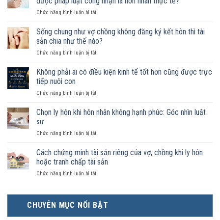
được pháp luật công nhận là hôn nhân thực tế?
ở
Chức năng bình luận bị tắt
Nam
nữ
Sống chung như vợ chồng không đăng ký kết hôn thì tài
sống
sản chia như thế nào?
chung
ở
Chức năng bình luận bị tắt
như
Sống
vợ
chung
Không phải ai có điều kiện kinh tế tốt hơn cũng được trực
chồng
như
trong
tiếp nuôi con
vợ
trường
ở
Chức năng bình luận bị tắt
chồng
hợp
Không
không
nào
phải
Chọn ly hôn khi hôn nhân không hạnh phúc: Góc nhìn luật
đăng
được
ai
ký
sư
pháp
có
kết
luật
ở
Chức năng bình luận bị tắt
điều
hôn
công
Chọn
kiện
thì
nhận
ly
Cách chứng minh tài sản riêng của vợ, chồng khi ly hôn
kinh
tài
là
hôn
tế
hoặc tranh chấp tài sản
sản
hôn
khi
tốt
chia
nhân
ở
Chức năng bình luận bị tắt
hôn
hơn
như
thực
Cách
nhân
cũng
thế
tế?
chứng
không
được
nào?
minh
hạnh
trực
CHUYÊN MỤC NỔI BẬT
tài
phúc:
tiếp
sản
Góc
nuôi