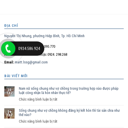
ĐỊA CHỈ
Nguyễn Thị Nhung, phường Hiệp Bình, Tp. Hồ Chí Minh
Điện thoại trực tiếp:
0932.095.770
0934.586.924
Hotline:
0934.586.924
hoặc 0924. 298.268
Email:
maitt.lssg@gmail.com
BÀI VIẾT MỚI
Nam nữ sống chung như vợ chồng trong trường hợp nào được pháp
30
luật công nhận là hôn nhân thực tế?
Th7
ở
Chức năng bình luận bị tắt
Nam
Sống chung như vợ chồng không đăng ký kết hôn thì tài sản chia như
nữ
29
thế nào?
Th7
sống
ở
Chức năng bình luận bị tắt
chung
Sống
như