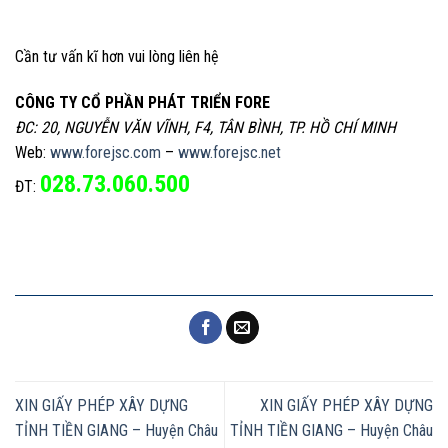
Cần tư vấn kĩ hơn vui lòng liên hệ
CÔNG TY CỔ PHẦN PHÁT TRIỂN FORE
ĐC: 20, NGUYỄN VĂN VĨNH, F4, TÂN BÌNH, TP. HỒ CHÍ MINH
Web:
www.forejsc.com
–
www.forejsc.net
028.73.060.500
ĐT:
XIN GIẤY PHÉP XÂY DỰNG
XIN GIẤY PHÉP XÂY DỰNG
TỈNH TIỀN GIANG – Huyện Châu
TỈNH TIỀN GIANG – Huyện Châu