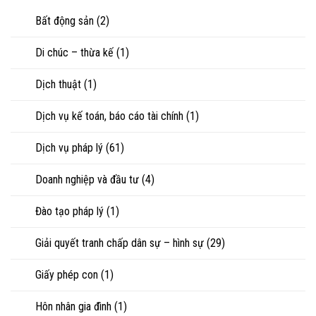
riêng
nhìn
con
của
Bất động sản
(2)
luật
vợ,
sư
chồng
Di chúc – thừa kế
(1)
khi
ly
hôn
Dịch thuật
(1)
hoặc
tranh
chấp
Dịch vụ kế toán, báo cáo tài chính
(1)
tài
sản
Dịch vụ pháp lý
(61)
Doanh nghiệp và đầu tư
(4)
Đào tạo pháp lý
(1)
Giải quyết tranh chấp dân sự – hình sự
(29)
Giấy phép con
(1)
Hôn nhân gia đình
(1)