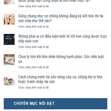
được pháp luật công nhận là hôn nhân thực tế?
ở
Chức năng bình luận bị tắt
Nam
nữ
Sống chung như vợ chồng không đăng ký kết hôn thì tài
sống
sản chia như thế nào?
chung
ở
Chức năng bình luận bị tắt
như
Sống
vợ
chung
Không phải ai có điều kiện kinh tế tốt hơn cũng được trực
chồng
như
trong
tiếp nuôi con
vợ
trường
ở
Chức năng bình luận bị tắt
chồng
hợp
Không
không
nào
phải
Chọn ly hôn khi hôn nhân không hạnh phúc: Góc nhìn luật
đăng
được
ai
ký
sư
pháp
có
kết
luật
ở
Chức năng bình luận bị tắt
điều
hôn
công
Chọn
kiện
thì
nhận
ly
Cách chứng minh tài sản riêng của vợ, chồng khi ly hôn
kinh
tài
là
hôn
tế
hoặc tranh chấp tài sản
sản
hôn
khi
tốt
chia
nhân
ở
Chức năng bình luận bị tắt
hôn
hơn
như
thực
Cách
nhân
cũng
thế
tế?
chứng
không
được
nào?
minh
hạnh
trực
CHUYÊN MỤC NỔI BẬT
tài
phúc:
tiếp
sản
Góc
nuôi