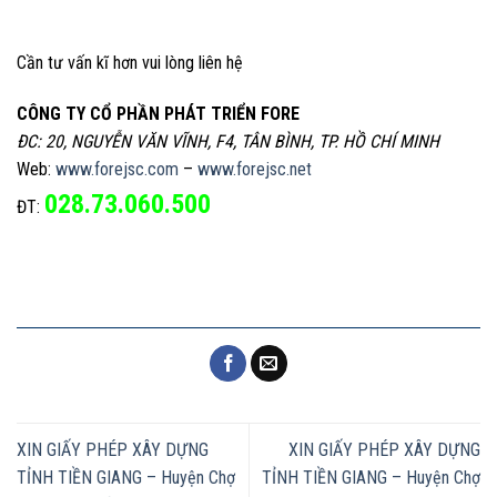
Cần tư vấn kĩ hơn vui lòng liên hệ
CÔNG TY CỔ PHẦN PHÁT TRIỂN FORE
ĐC: 20, NGUYỄN VĂN VĨNH, F4, TÂN BÌNH, TP. HỒ CHÍ MINH
Web:
www.forejsc.com
–
www.forejsc.net
028.73.060.500
ĐT:
XIN GIẤY PHÉP XÂY DỰNG
XIN GIẤY PHÉP XÂY DỰNG
TỈNH TIỀN GIANG – Huyện Chợ
TỈNH TIỀN GIANG – Huyện Chợ