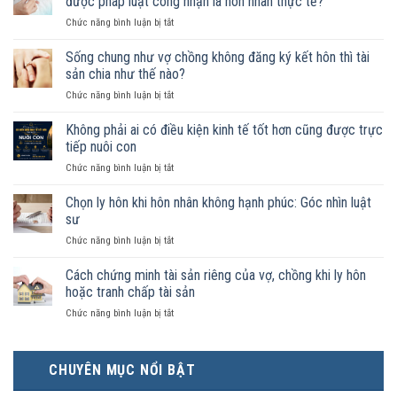
được pháp luật công nhận là hôn nhân thực tế?
ở
Chức năng bình luận bị tắt
Nam
nữ
Sống chung như vợ chồng không đăng ký kết hôn thì tài
sống
sản chia như thế nào?
chung
ở
Chức năng bình luận bị tắt
như
Sống
vợ
chung
Không phải ai có điều kiện kinh tế tốt hơn cũng được trực
chồng
như
trong
tiếp nuôi con
vợ
trường
ở
Chức năng bình luận bị tắt
chồng
hợp
Không
không
nào
phải
Chọn ly hôn khi hôn nhân không hạnh phúc: Góc nhìn luật
đăng
được
ai
ký
sư
pháp
có
kết
luật
ở
Chức năng bình luận bị tắt
điều
hôn
công
Chọn
kiện
thì
nhận
ly
Cách chứng minh tài sản riêng của vợ, chồng khi ly hôn
kinh
tài
là
hôn
tế
hoặc tranh chấp tài sản
sản
hôn
khi
tốt
chia
nhân
ở
Chức năng bình luận bị tắt
hôn
hơn
như
thực
Cách
nhân
cũng
thế
tế?
chứng
không
được
nào?
minh
hạnh
trực
CHUYÊN MỤC NỔI BẬT
tài
phúc:
tiếp
sản
Góc
nuôi