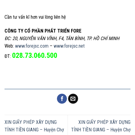
Cần tư vấn kĩ hơn vui lòng liên hệ
CÔNG TY CỔ PHẦN PHÁT TRIỂN FORE
ĐC: 20, NGUYỄN VĂN VĨNH, F4, TÂN BÌNH, TP. HỒ CHÍ MINH
Web:
www.forejsc.com
–
www.forejsc.net
028.73.060.500
ĐT:
XIN GIẤY PHÉP XÂY DỰNG
XIN GIẤY PHÉP XÂY DỰNG
TỈNH TIỀN GIANG – Huyện Chợ
TỈNH TIỀN GIANG – Huyện Chợ