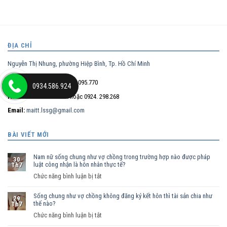
ĐỊA CHỈ
Nguyễn Thị Nhung, phường Hiệp Bình, Tp. Hồ Chí Minh
Điện thoại trực tiếp:
0932.095.770
0934.586.924
Hotline:
0934.586.924
hoặc 0924. 298.268
Email:
maitt.lssg@gmail.com
BÀI VIẾT MỚI
Nam nữ sống chung như vợ chồng trong trường hợp nào được pháp
30
luật công nhận là hôn nhân thực tế?
Th7
ở
Chức năng bình luận bị tắt
Nam
Sống chung như vợ chồng không đăng ký kết hôn thì tài sản chia như
nữ
29
thế nào?
Th7
sống
ở
Chức năng bình luận bị tắt
chung
Sống
như