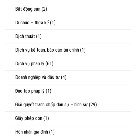
riêng
nhìn
con
của
Bất động sản
(2)
luật
vợ,
sư
chồng
Di chúc – thừa kế
(1)
khi
ly
hôn
Dịch thuật
(1)
hoặc
tranh
chấp
Dịch vụ kế toán, báo cáo tài chính
(1)
tài
sản
Dịch vụ pháp lý
(61)
Doanh nghiệp và đầu tư
(4)
Đào tạo pháp lý
(1)
Giải quyết tranh chấp dân sự – hình sự
(29)
Giấy phép con
(1)
Hôn nhân gia đình
(1)