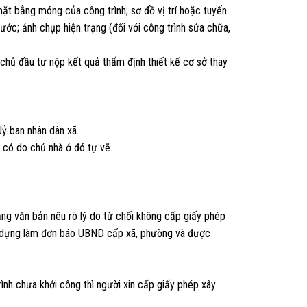
 mặt bằng móng của công trình; sơ đồ vị trí hoặc tuyến
ước; ảnh chụp hiện trạng (đối với công trình sửa chữa,
 chủ đầu tư nộp kết quả thẩm định thiết kế cơ sở thay
ỷ ban nhân dân xã.
u có do chủ nhà ở đó tự vẽ.
ằng văn bản nêu rõ lý do từ chối không cấp giấy phép
ây dựng làm đơn báo UBND cấp xã, phường và được
ình chưa khởi công thì người xin cấp giấy phép xây