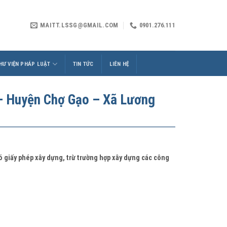
MAITT.LSSG@GMAIL.COM
0901.276.111
HƯ VIỆN PHÁP LUẬT
TIN TỨC
LIÊN HỆ
 Huyện Chợ Gạo – Xã Lương
có giấy phép xây dựng, trừ trường hợp xây dựng các công