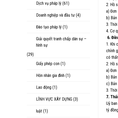
Dịch vụ pháp lý
(61)
2. Hồ 
a) Đơn 
Doanh nghiệp và đầu tư
(4)
b) Bản
3. Thời
Đào tạo pháp lý
(1)
4. Cơ 
6. Điề
Giải quyết tranh chấp dân sự –
1. Khi 
hình sự
chỉnh g
(29)
có thẩ
Giấy phép con
(1)
2. Hồ s
a) Đơn 
Hôn nhân gia đình
(1)
b) Bản
c) Bản 
Lao động
(1)
3. Thời
7. Th
LĨNH VỰC XÂY DỰNG
(3)
Uỷ ban
tỷ đồng
luật
(1)