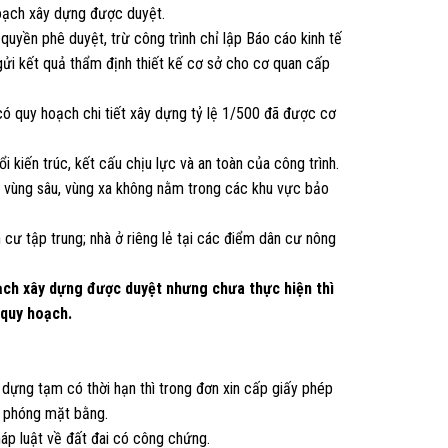
hoạch xây dựng được duyệt.
uyền phê duyệt, trừ công trình chỉ lập Báo cáo kinh tế
 gửi kết quả thẩm định thiết kế cơ sở cho cơ quan cấp
 có quy hoạch chi tiết xây dựng tỷ lệ 1/500 đã được cơ
i kiến trúc, kết cấu chịu lực và an toàn của công trình.
ã vùng sâu, vùng xa không nằm trong các khu vực bảo
n cư tập trung; nhà ở riêng lẻ tại các điểm dân cư nông
oạch xây dựng được duyệt nhưng chưa thực hiện thì
 quy hoạch.
dựng tạm có thời hạn thì trong đơn xin cấp giấy phép
i phóng mặt bằng.
áp luật về đất đai có công chứng.