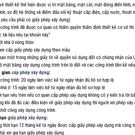
vẽ thiết kế thể hiện được vị trí mặt bằng, mặt cắt, mặt đứng điển hình;
ình; sơ đồ hệ thống và điểm đấu nối kỹ thuật cấp điện, cấp nước, thoát n
 yêu cầu phải có giấy phép xây dựng).
 công trình đã được cơ quan có thẩm quyền thẩm định thiết kế cơ sở thì
 tài liệu nêu tại khoản này.”
ới nhà ở nông thôn:
 xin cấp giấy phép xây dựng theo mẫu.
 sao một trong những giấy tờ về quyền sử dụng đất có chứng nhận của U
ồ mặt bằng xây dựng công trình trên lô đất và các công trình liền kề nế
i gian
cấp phép xây dựng
:
 công trình: 20 ngày làm việc kể từ ngày nhận đủ hồ sơ hợp lệ.
 nhà ở: 15 ngày làm việc kể từ ngày nhận đủ hồ sơ hợp lệ.
i hạn nêu trên nếu cơ quan cấp phép xây dựng không có ý kiến trả lời b
ng khi đã đủ các điều kiện về giấy phép xây dựng thì người xin phép x
hởi công xây dựng công trình.
 hạn
giấy phép xây dựng
:
g thời hạn 12 tháng kể từ ngày được cấp giấy phép xây dựng mà công tr
ải xin gia hạn giấy phép xây dựng.