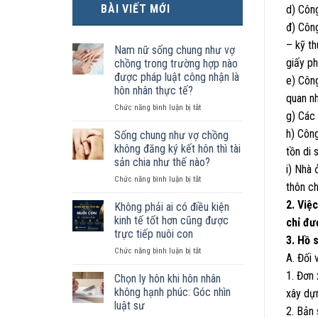
BÀI VIẾT MỚI
d) Côn
đ) Công
– kỹ th
Nam nữ sống chung như vợ
giấy ph
chồng trong trường hợp nào
được pháp luật công nhận là
e) Công
hôn nhân thực tế?
quan n
ở
Chức năng bình luận bị tắt
g) Các 
Nam
nữ
h) Côn
Sống chung như vợ chồng
sống
không đăng ký kết hôn thì tài
tồn di 
chung
sản chia như thế nào?
như
i) Nhà 
ở
Chức năng bình luận bị tắt
vợ
thôn c
Sống
chồng
chung
2. Việ
trong
Không phải ai có điều kiện
như
trường
kinh tế tốt hơn cũng được
chỉ đư
vợ
hợp
trực tiếp nuôi con
3. Hồ 
chồng
nào
ở
Chức năng bình luận bị tắt
không
được
A. Đối 
Không
đăng
pháp
1. Đơn
phải
ký
luật
Chọn ly hôn khi hôn nhân
ai
kết
công
không hạnh phúc: Góc nhìn
xây dự
có
hôn
nhận
luật sư
2. Bản
điều
thì
là