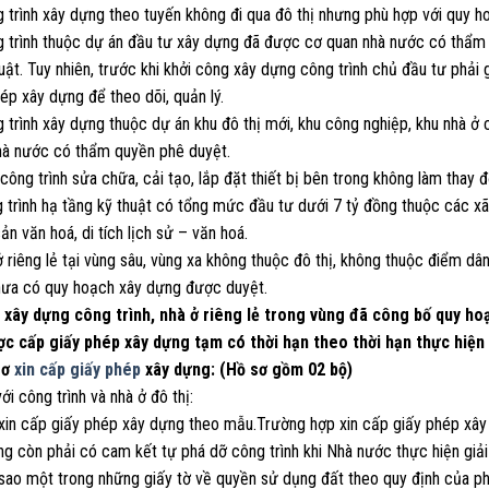
g trình xây dựng theo tuyến không đi qua đô thị nhưng phù hợp với quy 
 trình thuộc dự án đầu tư xây dựng đã được cơ quan nhà nước có thẩm q
uật. Tuy nhiên, trước khi khởi công xây dựng công trình chủ đầu tư phải
ép xây dựng để theo dõi, quản lý.
 trình xây dựng thuộc dự án khu đô thị mới, khu công nghiệp, khu nhà ở
hà nước có thẩm quyền phê duyệt.
công trình sửa chữa, cải tạo, lắp đặt thiết bị bên trong không làm thay đổ
g trình hạ tầng kỹ thuật có tổng mức đầu tư dưới 7 tỷ đồng thuộc các x
sản văn hoá, di tích lịch sử – văn hoá.
ở riêng lẻ tại vùng sâu, vùng xa không thuộc đô thị, không thuộc điểm dâ
hưa có quy hoạch xây dựng được duyệt.
c xây dựng công trình, nhà ở riêng lẻ trong vùng đã công bố quy h
ợc cấp giấy phép xây dựng tạm có thời hạn theo thời hạn thực hiện
sơ
xin cấp giấy phép
xây dựng: (Hồ sơ gồm 02 bộ)
với công trình và nhà ở đô thị:
 xin cấp giấy phép xây dựng theo mẫu.Trường hợp xin cấp giấy phép xây 
ng còn phải có cam kết tự phá dỡ công trình khi Nhà nước thực hiện giả
 sao một trong những giấy tờ về quyền sử dụng đất theo quy định của ph