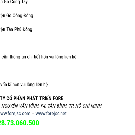
ện Gò Công Tây
yện Gò Công Đông
yện Tân Phú Đông
 cần thông tin chi tiết hơn vui lòng liên hệ :
vấn kĩ hơn vui lòng liên hệ
TY CỔ PHẦN PHÁT TRIỂN FORE
, NGUYỄN VĂN VĨNH, F4, TÂN BÌNH, TP. HỒ CHÍ MINH
ww.forejsc.com
–
www.forejsc.net
28.73.060.500