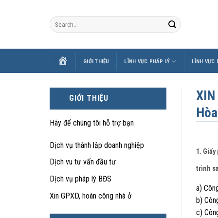
Skip
to
content
TRANG
GIỚI THIỆU
LĨNH VỰC PHÁP LÝ
LĨNH VỰC
CHỦ
XIN
GIỚI THIỆU
Hòa
Hãy để chúng tôi hỗ trợ bạn
Dịch vụ thành lập doanh nghiệp
1. Giấy
Dịch vu tư vấn đầu tư
trình s
Dịch vụ pháp lý BĐS
a) Công
Xin GPXD, hoàn công nhà ở
b) Công
c) Công