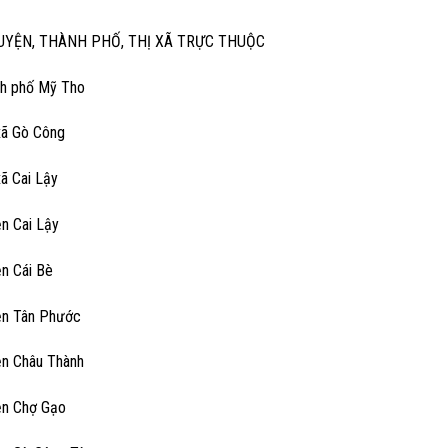
UYỆN, THÀNH PHỐ, THỊ XÃ TRỰC THUỘC
nh phố Mỹ Tho
 xã Gò Công
xã Cai Lậy
ện Cai Lậy
ện Cái Bè
ện Tân Phước
ện Châu Thành
ện Chợ Gạo