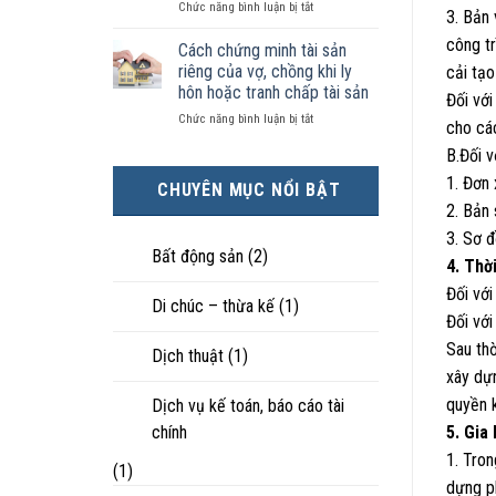
ở
Chức năng bình luận bị tắt
kiện
tài
hôn
3. Bản 
Chọn
kinh
sản
nhân
công tr
ly
tế
chia
Cách chứng minh tài sản
thực
hôn
tốt
như
tế?
riêng của vợ, chồng khi ly
cải tạo
khi
hơn
thế
hôn hoặc tranh chấp tài sản
Đối với
hôn
cũng
nào?
ở
Chức năng bình luận bị tắt
nhân
được
cho các
Cách
không
trực
B.Đối v
chứng
hạnh
tiếp
minh
phúc:
nuôi
1. Đơn
CHUYÊN MỤC NỔI BẬT
tài
Góc
con
2. Bản
sản
nhìn
riêng
luật
3. Sơ đ
của
sư
Bất động sản
(2)
4. Thờ
vợ,
chồng
Đối với
Di chúc – thừa kế
(1)
khi
Đối với
ly
hôn
Sau thờ
Dịch thuật
(1)
hoặc
xây dự
tranh
chấp
quyền k
Dịch vụ kế toán, báo cáo tài
tài
chính
5. Gia
sản
1. Tron
(1)
dựng ph