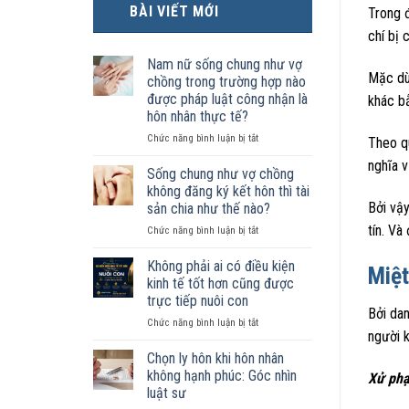
BÀI VIẾT MỚI
Trong 
chí bị 
Nam nữ sống chung như vợ
Mặc dù
chồng trong trường hợp nào
được pháp luật công nhận là
khác bằ
hôn nhân thực tế?
ở
Chức năng bình luận bị tắt
Theo q
Nam
nghĩa v
nữ
Sống chung như vợ chồng
sống
không đăng ký kết hôn thì tài
chung
Bởi vậy
sản chia như thế nào?
như
tín. Và
ở
Chức năng bình luận bị tắt
vợ
Sống
chồng
chung
trong
Không phải ai có điều kiện
Miệt
như
trường
kinh tế tốt hơn cũng được
vợ
hợp
trực tiếp nuôi con
chồng
nào
Bởi da
ở
Chức năng bình luận bị tắt
không
được
người k
Không
đăng
pháp
phải
ký
luật
Chọn ly hôn khi hôn nhân
ai
kết
công
không hạnh phúc: Góc nhìn
Xử phạ
có
hôn
nhận
luật sư
điều
thì
là