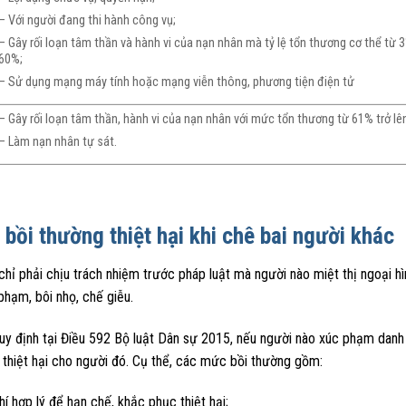
– Với người đang thi hành công vụ;
– Gây rối loạn tâm thần và hành vi của nạn nhân mà tỷ lệ tổn thương cơ thể từ
60%;
– Sử dụng mạng máy tính hoặc mạng viễn thông, phương tiện điện tử
– Gây rối loạn tâm thần, hành vi của nạn nhân với mức tổn thương từ 61% trở lê
– Làm nạn nhân tự sát.
bồi thường thiệt hại khi chê bai người khác
hỉ phải chịu trách nhiệm trước pháp luật mà người nào miệt thị ngoại hì
phạm, bôi nhọ, chế giễu.
y định tại Điều 592 Bộ luật Dân sự 2015, nếu người nào xúc phạm danh d
 thiệt hại cho người đó. Cụ thể, các mức bồi thường gồm:
hí hợp lý để hạn chế, khắc phục thiệt hại;