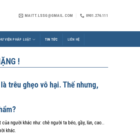
MAITT.LSSG@GMAIL.COM
0901.276.111
HƯ VIỆN PHÁP LUẬT
TIN TỨC
LIÊN HỆ
ẶNG !
là trêu ghẹo vô hại. Thế nhưng,
phẩm?
 của người khác như: chê người ta béo, gầy, lùn, cao…
ười khác.