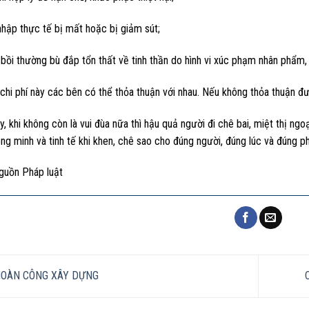
nhập thực tế bị mất hoặc bị giảm sút;
ồi thường bù đắp tổn thất về tinh thần do hình vi xúc phạm nhân phẩm,
hi phí này các bên có thể thỏa thuận với nhau. Nếu không thỏa thuận đư
, khi không còn là vui đùa nữa thì hậu quả người đi chê bai, miệt thị ngoạ
ng minh và tinh tế khi khen, chê sao cho đúng người, đúng lúc và đúng ph
guồn Pháp luật
OÀN CÔNG XÂY DỰNG