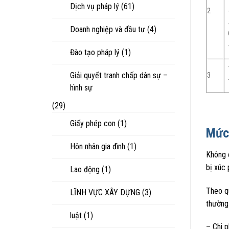
Dịch vụ pháp lý
(61)
2
Doanh nghiệp và đầu tư
(4)
Đào tạo pháp lý
(1)
Giải quyết tranh chấp dân sự –
3
hình sự
(29)
Giấy phép con
(1)
Mức 
Hôn nhân gia đình
(1)
Không c
bị xúc 
Lao động
(1)
Theo qu
LĨNH VỰC XÂY DỰNG
(3)
thường
luật
(1)
– Chi p