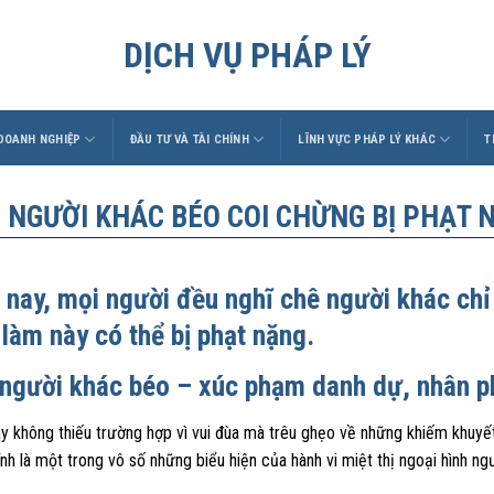
DỊCH VỤ PHÁP LÝ
 DOANH NGHIỆP
ĐẦU TƯ VÀ TÀI CHÍNH
LĨNH VỰC PHÁP LÝ KHÁC
T
 NGƯỜI KHÁC BÉO COI CHỪNG BỊ PHẠT N
 nay, mọi người đều nghĩ chê người khác chỉ 
 làm này có thể bị phạt nặng.
người khác béo – xúc phạm danh dự, nhân 
y không thiếu trường hợp vì vui đùa mà trêu ghẹo về những khiếm khuyết
nh là một trong vô số những biểu hiện của hành vi miệt thị ngoại hình ng