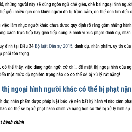
đó, những người này sẽ dùng ngôn ngữ chế giễu, chê bai ngoại hình ngườ
chế giễu nhiều quá còn khiến người đó bị trầm cảm, có thể còn tìm đến c
 việc làm nhục người khác chưa được quy định rõ ràng gồm những hành vi
ng cách trực tiếp hay gián tiếp cũng là hành vi xúc phạm danh dự, nhân 
uy định tại Điều 34
Bộ luật Dân sự 2015
, danh dự, nhân phẩm, uy tín củ
ụ phải tôn trọng.
, có thể thấy, việc dùng ngôn ngữ, cử chỉ… để miệt thị ngoại hình của n
 đến một mức độ nghiêm trọng nào đó có thể sẽ bị xử lý rất nặng!
 thị ngoại hình người khác có thể bị phạt nặn
nh dự, nhân phẩm được pháp luật bảo vệ nên bất kỳ hành vi nào xâm phạm
hác có thể sẽ bị xử phạt hành chính và nặng hơn có thể bị xử lý hình sự.
t hành chính