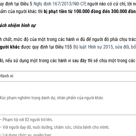
uy định tại Điều 5
Nghị định 167/2013/NĐ-CP
, người nào có cử chỉ, lời 
hẩm của người khác thì
bị phạt tiền từ 100.000 đồng đến 300.000 đồn
rách nhiệm hình sự
h chất, mức độ của một trong các hành vi đủ để người đó phải chịu trác
người khác
được quy định tại Điều 155
Bộ luật Hình sự 2015, sửa đổi, b
ó, nếu sử dụng một trong các hành vi sau đây thì sẽ chịu một trong cá
Hành vi
Xúc phạm nghiêm trọng danh dự, nhân phẩm của người khác.
– Phạm tội với 02 người trở lên;
– Với người dạy dỗ, nuôi dưỡng, chăm sóc, chữa bệnh cho mình;
– Lợi dụng chức vụ, quyền hạn;