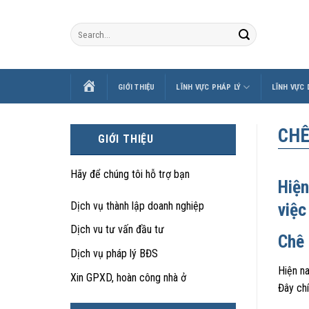
Skip
to
content
TRANG
GIỚI THIỆU
LĨNH VỰC PHÁP LÝ
LĨNH VỰC
CHỦ
CHÊ
GIỚI THIỆU
Hãy để chúng tôi hỗ trợ bạn
Hiện
Dịch vụ thành lập doanh nghiệp
việc
Dịch vu tư vấn đầu tư
Chê 
Dịch vụ pháp lý BĐS
Hiện na
Xin GPXD, hoàn công nhà ở
Đây chí