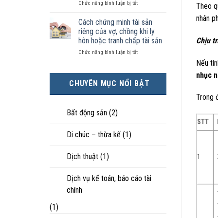
ở
Chức năng bình luận bị tắt
kiện
tài
hôn
Theo q
Chọn
kinh
sản
nhân
nhân p
ly
tế
chia
Cách chứng minh tài sản
thực
hôn
tốt
như
tế?
riêng của vợ, chồng khi ly
khi
hơn
thế
hôn hoặc tranh chấp tài sản
Chịu t
hôn
cũng
nào?
ở
Chức năng bình luận bị tắt
nhân
được
Cách
không
trực
Nếu tín
chứng
hạnh
tiếp
nhục 
minh
phúc:
nuôi
CHUYÊN MỤC NỔI BẬT
tài
Góc
con
sản
nhìn
Trong đ
riêng
luật
của
sư
Bất động sản
(2)
vợ,
STT
chồng
Di chúc – thừa kế
(1)
khi
ly
hôn
Dịch thuật
(1)
1
hoặc
tranh
chấp
Dịch vụ kế toán, báo cáo tài
tài
chính
sản
(1)