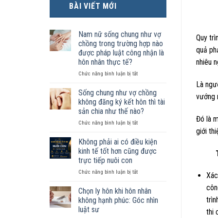
BÀI VIẾT MỚI
Nam nữ sống chung như vợ
Quy trì
chồng trong trường hợp nào
quả phả
được pháp luật công nhận là
hôn nhân thực tế?
nhiêu n
ở
Chức năng bình luận bị tắt
Nam
Là ngườ
nữ
Sống chung như vợ chồng
vướng 
sống
không đăng ký kết hôn thì tài
chung
sản chia như thế nào?
như
Đó là m
ở
Chức năng bình luận bị tắt
vợ
giới th
Sống
chồng
chung
trong
Không phải ai có điều kiện
như
trường
kinh tế tốt hơn cũng được
Thứ nh
vợ
hợp
trực tiếp nuôi con
chồng
nào
ở
Chức năng bình luận bị tắt
không
được
Xác
Không
đăng
pháp
côn
phải
ký
luật
Chọn ly hôn khi hôn nhân
ai
kết
công
trì
không hạnh phúc: Góc nhìn
có
hôn
nhận
luật sư
thi
điều
thì
là