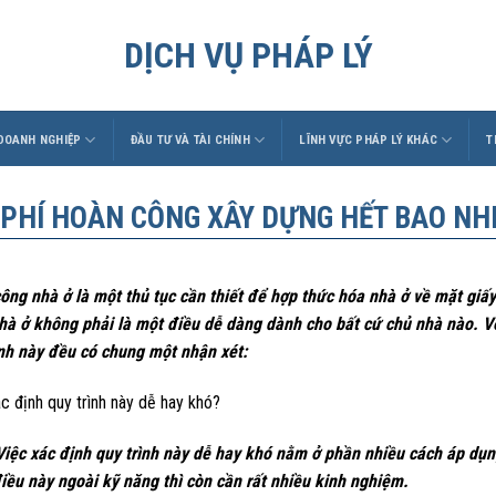
DỊCH VỤ PHÁP LÝ
 DOANH NGHIỆP
ĐẦU TƯ VÀ TÀI CHÍNH
LĨNH VỰC PHÁP LÝ KHÁC
T
 PHÍ HOÀN CÔNG XÂY DỰNG HẾT BAO NHI
ông nhà ở là một thủ tục cần thiết để hợp thức hóa nhà ở về mặt giấy
hà ở không phải là một điều dễ dàng dành cho bất cứ chủ nhà nào. Vớ
ình này đều có chung một nhận xét:
c định quy trình này dễ hay khó?
ác định quy trình này dễ hay khó nằm ở phần nhiều cách áp dụng c
iều này ngoài kỹ năng thì còn cần rất nhiều kinh nghiệm.