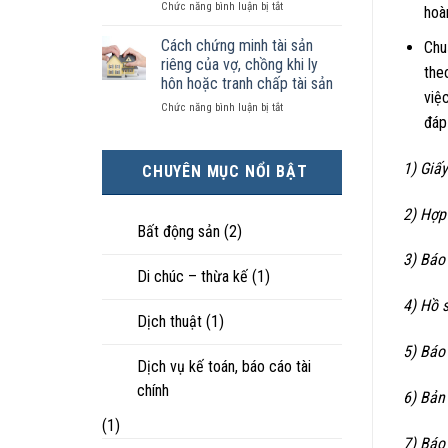
ở
Chức năng bình luận bị tắt
kiện
tài
hôn
hoà
Chọn
kinh
sản
nhân
ly
tế
chia
Cách chứng minh tài sản
thực
Chu
hôn
tốt
như
tế?
riêng của vợ, chồng khi ly
the
khi
hơn
thế
hôn hoặc tranh chấp tài sản
hôn
cũng
nào?
việ
ở
Chức năng bình luận bị tắt
nhân
được
đáp
Cách
không
trực
chứng
hạnh
tiếp
minh
phúc:
nuôi
1)
Giấy
CHUYÊN MỤC NỔI BẬT
tài
Góc
con
sản
nhìn
riêng
luật
2) Hợp
của
sư
Bất động sản
(2)
vợ,
3) Báo
chồng
Di chúc – thừa kế
(1)
khi
ly
4) Hồ 
hôn
Dịch thuật
(1)
hoặc
tranh
5) Báo
chấp
Dịch vụ kế toán, báo cáo tài
tài
chính
6) Bản
sản
(1)
7) Báo