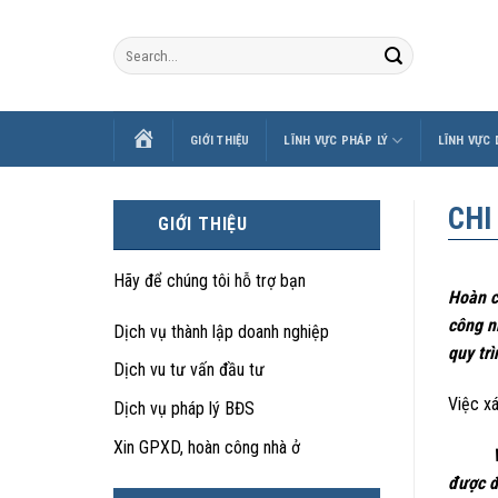
Skip
to
content
TRANG
GIỚI THIỆU
LĨNH VỰC PHÁP LÝ
LĨNH VỰC
CHỦ
CHI
GIỚI THIỆU
Hãy để chúng tôi hỗ trợ bạn
Hoàn c
công n
Dịch vụ thành lập doanh nghiệp
quy tr
Dịch vu tư vấn đầu tư
Việc xá
Dịch vụ pháp lý BĐS
Xin GPXD, hoàn công nhà ở
Việc x
được đ