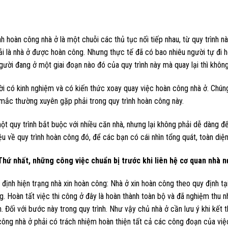
nh hoàn công nhà ở là một chuỗi các thủ tục nối tiếp nhau, từ quy trình 
i là nhà ở được hoàn công. Nhưng thực tế đã có bao nhiêu người tự đi h
gười đang ở một giai đoạn nào đó của quy trình này mà quay lại thì không 
i có kinh nghiệm và có kiến thức xoay quay việc hoàn công nhà ở. Chúng
mắc thường xuyên gặp phải trong quy trình hoàn công này.
ột quy trình bắt buộc với nhiều căn nhà, nhưng lại không phải dễ dàng đ
iệu về quy trình hoàn công đó, để các bạn có cái nhìn tổng quát, toàn diệ
ất, những công việc chuẩn bị trước khi liên hệ cơ quan nhà n
 định hiện trạng nhà xin hoàn công: Nhà ở xin hoàn công theo quy định tại
g. Hoàn tất việc thi công ở đây là hoàn thành toàn bộ và đã nghiệm thu 
nh. Đối với bước này trong quy trình. Như vậy chủ nhà ở cần lưu ý khi kết 
 công nhà ở phải có trách nhiệm hoàn thiện tất cả các công đoạn của việ