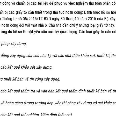
n công và chuẩn bị các tài liệu để phục vụ việc nghiệm thu toàn phần côn
ẩn bị các giấy tờ cần thiết trong thủ tục hoàn công: Danh mục hồ sơ h
o Thông tư số 05/2015/TT-BXD ngày 30 tháng10 năm 2015 của Bộ Xây d
c hoàn công đối với một nhà ở. Chủ nhà cần chú ý những loại giấy tờ này.
 ứng đủ hồ sơ là một yêu cầu cực kỳ quan trọng. Các loại giấy tờ cần c
 phép xây d
ựng.
 đồng xây dựng của chủ nhà ký với các nhà thầu khảo sát, thiết kế, thi
 cáo kết quả khảo sát xây dựng.
sơ thiết kế bản vẽ thi công xây dựng.
 cáo kết quả thẩm tra và văn bản kết quả thẩm định thiết kế bản vẽ th
 vẽ hoàn công (trong trường hợp việc thi công xây dựng có sai khác so 
 cáo kết quả thí nghiệm, kiểm định (nếu có).