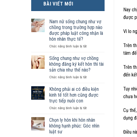
BÀI VIẾT MỚI
Nay ch
được p
Nam nữ sống chung như vợ
chồng trong trường hợp nào
Vì lo n
được pháp luật công nhận là
hôn nhân thực tế?
Trên th
ở
Chức năng bình luận bị tắt
Nam
tâm đế
nữ
Sống chung như vợ chồng
sống
không đăng ký kết hôn thì tài
Trên t
chung
sản chia như thế nào?
như
đến kết
ở
Chức năng bình luận bị tắt
vợ
Sống
chồng
chung
trong
Tuy nhi
Không phải ai có điều kiện
như
trường
kinh tế tốt hơn cũng được
chưa h
vợ
hợp
trực tiếp nuôi con
chồng
nào
ở
Chức năng bình luận bị tắt
không
được
Cụ thể
Không
đăng
pháp
dụng đ
phải
ký
luật
Chọn ly hôn khi hôn nhân
ai
kết
công
không hạnh phúc: Góc nhìn
có
hôn
nhận
luật sư
Điều nà
điều
thì
là