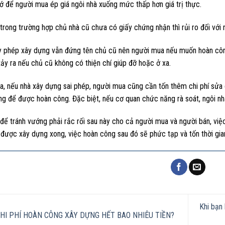
cớ để người mua ép giá ngôi nhà xuống mức thấp hơn giá trị thực.
rong trường hợp chủ nhà cũ chưa có giấy chứng nhận thì rủi ro đối với 
y phép xây dựng vẫn đứng tên chủ cũ nên người mua nếu muốn hoàn công
xảy ra nếu chủ cũ không có thiện chí giúp đỡ hoặc ở xa.
, nếu nhà xây dựng sai phép, người mua cũng cần tốn thêm chi phí sửa c
g để được hoàn công. Đặc biệt, nếu cơ quan chức năng rà soát, ngôi nhà
để tránh vướng phải rắc rối sau này cho cả người mua và người bán, việc
 được xây dựng xong, việc hoàn công sau đó sẽ phức tạp và tốn thời gia
Khi bạn 
HI PHÍ HOÀN CÔNG XÂY DỰNG HẾT BAO NHIÊU TIỀN?