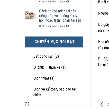
ở
là cái 
Chức năng bình luận bị tắt
kiện
tài
hôn
Chọn
kinh
sản
nhân
ly
tế
chia
Cách chứng minh tài sản
thực
Nhưng t
hôn
tốt
như
tế?
riêng của vợ, chồng khi ly
khi
hơn
thế
hôn hoặc tranh chấp tài sản
hôn
cũng
nào?
Do giấ
ở
Chức năng bình luận bị tắt
nhân
được
rối sẽ 
Cách
không
trực
chứng
hạnh
tiếp
minh
phúc:
nuôi
Hơn nữa
CHUYÊN MỤC NỔI BẬT
tài
Góc
con
sản
nhìn
xây dựn
riêng
luật
của
sư
Bất động sản
(2)
Do đó, 
vợ,
chồng
khi nhà
Di chúc – thừa kế
(1)
khi
ly
hôn
Dịch thuật
(1)
hoặc
tranh
chấp
Dịch vụ kế toán, báo cáo tài
tài
chính
sản
(1)
C