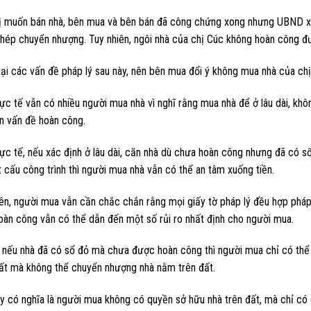
ị muốn bán nhà, bên mua và bên bán đã công chứng xong nhưng UBND xã 
hép chuyển nhượng. Tuy nhiên, ngôi nhà của chị Cúc không hoàn công đượ
gại các vấn đề pháp lý sau này, nên bên mua đổi ý không mua nhà của ch
ực tế vẫn có nhiều người mua nhà vì nghĩ rằng mua nhà để ở lâu dài, kh
n vấn đề hoàn công.
hực tế, nếu xác định ở lâu dài, căn nhà dù chưa hoàn công nhưng đã có 
 cấu công trình thì người mua nhà vẫn có thể an tâm xuống tiền.
ên, người mua vẫn cần chắc chắn rằng mọi giấy tờ pháp lý đều hợp pháp
oàn công vẫn có thể dẫn đến một số rủi ro nhất định cho người mua.
, nếu nhà đã có sổ đỏ mà chưa được hoàn công thì người mua chỉ có t
ất mà không thể chuyển nhượng nhà nằm trên đất.
y có nghĩa là người mua không có quyền sở hữu nhà trên đất, mà chỉ có 