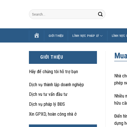
Skip
to
content
TRANG
GIỚI THIỆU
LĨNH VỰC PHÁP LÝ
LĨNH VỰC
CHỦ
Mua
GIỚI THIỆU
Hãy để chúng tôi hỗ trợ bạn
Nhà ch
phép n
Dịch vụ thành lập doanh nghiệp
Dịch vu tư vấn đầu tư
Nhiều n
hữu că
Dịch vụ pháp lý BĐS
Xin GPXD, hoàn công nhà ở
Điển h
dựng hợ