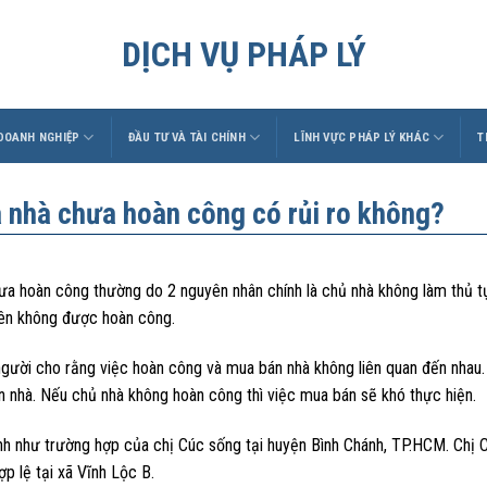
DỊCH VỤ PHÁP LÝ
 DOANH NGHIỆP
ĐẦU TƯ VÀ TÀI CHÍNH
LĨNH VỰC PHÁP LÝ KHÁC
T
 nhà chưa hoàn công có rủi ro không?
ưa hoàn công thường do 2 nguyên nhân chính là chủ nhà không làm thủ t
ên không được hoàn công.
gười cho rằng việc hoàn công và mua bán nhà không liên quan đến nhau. 
n nhà. Nếu chủ nhà không hoàn công thì việc mua bán sẽ khó thực hiện.
ình như trường hợp của chị Cúc sống tại huyện Bình Chánh, TP.HCM. Chị 
p lệ tại xã Vĩnh Lộc B.