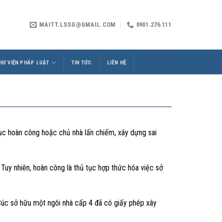
MAITT.LSSG@GMAIL.COM
0901.276.111
HƯ VIỆN PHÁP LUẬT
TIN TỨC
LIÊN HỆ
ục hoàn công hoặc chủ nhà lấn chiếm, xây dựng sai
Tuy nhiên, hoàn công là thủ tục hợp thức hóa việc sở
Cúc sở hữu một ngôi nhà cấp 4 đã có giấy phép xây