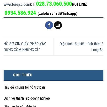
028.73.060.500
www.forejsc.com
ĐT:
HOTLINE:
0934.586.924
(zalo|wechat|Whatsapp)
HỒ SƠ XIN GIẤY PHÉP XÂY
Diện tích tối thiểu tách thửa ở
DỰNG GỒM NHỮNG GÌ ?
Long An
GIỚI THIỆU
Hãy để chúng tôi hỗ trợ bạn
Dịch vụ thành lập doanh nghiệp
Dịch vu tư vấn đầu tư