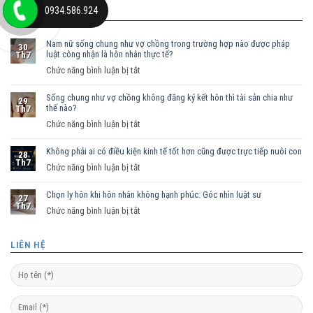
0934.586.924
BÀI VIẾT MỚI
Nam nữ sống chung như vợ chồng trong trường hợp nào được pháp
30
luật công nhận là hôn nhân thực tế?
Th7
ở
Chức năng bình luận bị tắt
Nam
Sống chung như vợ chồng không đăng ký kết hôn thì tài sản chia như
nữ
29
thế nào?
Th7
sống
ở
Chức năng bình luận bị tắt
chung
Sống
như
Không phải ai có điều kiện kinh tế tốt hơn cũng được trực tiếp nuôi con
chung
vợ
28
Th7
như
ở
Chức năng bình luận bị tắt
chồng
vợ
Không
trong
chồng
Chọn ly hôn khi hôn nhân không hạnh phúc: Góc nhìn luật sư
phải
trường
27
Th7
không
ai
hợp
ở
Chức năng bình luận bị tắt
đăng
có
nào
Chọn
ký
điều
được
ly
LIÊN HỆ
kết
kiện
pháp
hôn
hôn
kinh
luật
khi
thì
tế
công
hôn
tài
tốt
nhận
nhân
sản
hơn
là
không