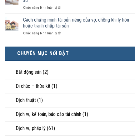
sư
có
kết
luật
ở
Chức năng bình luận bị tắt
điều
hôn
công
Chọn
kiện
thì
nhận
ly
Cách chứng minh tài sản riêng của vợ, chồng khi ly hôn
kinh
tài
là
hôn
tế
hoặc tranh chấp tài sản
sản
hôn
khi
tốt
chia
nhân
ở
Chức năng bình luận bị tắt
hôn
hơn
như
thực
Cách
nhân
cũng
thế
tế?
chứng
không
được
nào?
minh
hạnh
trực
CHUYÊN MỤC NỔI BẬT
tài
phúc:
tiếp
sản
Góc
nuôi
riêng
nhìn
con
của
Bất động sản
(2)
luật
vợ,
sư
chồng
Di chúc – thừa kế
(1)
khi
ly
hôn
Dịch thuật
(1)
hoặc
tranh
chấp
Dịch vụ kế toán, báo cáo tài chính
(1)
tài
sản
Dịch vụ pháp lý
(61)