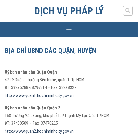
Skip
DỊCH VỤ PHÁP LÝ
to
content
ĐỊA CHỈ UBND CÁC QUẬN, HUYỆN
Uỷ ban nhân dân Quận Quận 1
47 Lê Duẩn, phường Bến Nghé, quận 1, Tp.HCM
ĐT: 38295288-38296314 – Fax: 38298327
http://www.quan1.hochiminhcity.gov.vn
Uỷ ban nhân dân Quận Quận 2
168 Trương Văn Bang, khu phố 1, P.Thạnh Mỹ Lợi, Q.2, TP.HCM
ĐT: 37400509 – Fax: 37470225
http://www.quan2.hochiminhcity.gov.vn