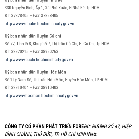
Uỷ ban nhân dân Huyện Nhà Bè
330 Nguyễn Bình, Ấp 1, Xã Phú Xuân, H.Nhà Bè, Tp.HCM
ĐT: 37828405 – Fax: 37828405
http://www.nhabe.hochiminhcity.gov.vn
Uỷ ban nhân dân Huyện Củ chi
Số 77, Tỉnh lộ 8, Khu phố 7, Thị trấn Củ Chi, H. Củ Chi, Tp.HCM
ĐT: 38920215 – Fax: 38920263
http://www.cuchi.hochiminhcity.gov.vn
Uỷ ban nhân dân Huyện Hóc Môn
Số 1 Lý Nam Đế, Thị trấn Hóc Môn, Huyện Hóc Môn, TP.HCM
ĐT: 38910404 – Fax: 38910403
http://www.hocmon.hochiminhcity.gov.vn
CÔNG TY CỔ PHẦN PHÁT TRIỂN FORE
ĐC: ĐƯỜNG SỐ 47, HIỆP
BÌNH CHÁNH, THỦ ĐỨC, TP. HỒ CHÍ MINH
Web: