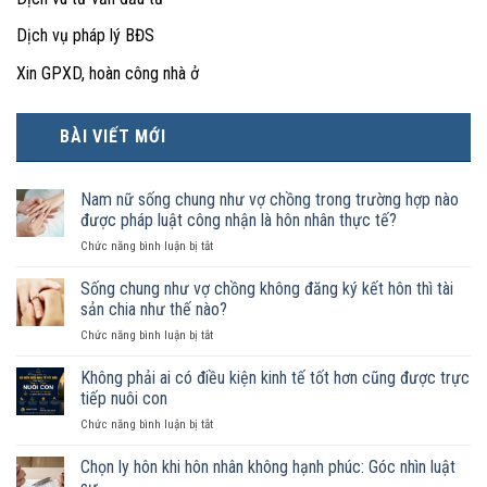
Dịch vụ pháp lý BĐS
Xin GPXD, hoàn công nhà ở
BÀI VIẾT MỚI
Nam nữ sống chung như vợ chồng trong trường hợp nào
được pháp luật công nhận là hôn nhân thực tế?
ở
Chức năng bình luận bị tắt
Nam
nữ
Sống chung như vợ chồng không đăng ký kết hôn thì tài
sống
sản chia như thế nào?
chung
ở
Chức năng bình luận bị tắt
như
Sống
vợ
chung
Không phải ai có điều kiện kinh tế tốt hơn cũng được trực
chồng
như
trong
tiếp nuôi con
vợ
trường
ở
Chức năng bình luận bị tắt
chồng
hợp
Không
không
nào
phải
Chọn ly hôn khi hôn nhân không hạnh phúc: Góc nhìn luật
đăng
được
ai
ký
pháp