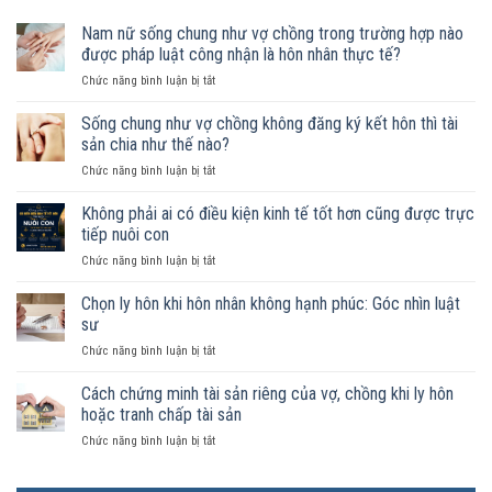
Nam nữ sống chung như vợ chồng trong trường hợp nào
được pháp luật công nhận là hôn nhân thực tế?
ở
Chức năng bình luận bị tắt
Nam
nữ
Sống chung như vợ chồng không đăng ký kết hôn thì tài
sống
sản chia như thế nào?
chung
ở
Chức năng bình luận bị tắt
như
Sống
vợ
chung
Không phải ai có điều kiện kinh tế tốt hơn cũng được trực
chồng
như
trong
tiếp nuôi con
vợ
trường
ở
Chức năng bình luận bị tắt
chồng
hợp
Không
không
nào
phải
Chọn ly hôn khi hôn nhân không hạnh phúc: Góc nhìn luật
đăng
được
ai
ký
sư
pháp
có
kết
luật
ở
Chức năng bình luận bị tắt
điều
hôn
công
Chọn
kiện
thì
nhận
ly
Cách chứng minh tài sản riêng của vợ, chồng khi ly hôn
kinh
tài
là
hôn
tế
hoặc tranh chấp tài sản
sản
hôn
khi
tốt
chia
nhân
ở
Chức năng bình luận bị tắt
hôn
hơn
như
thực
Cách
nhân
cũng
thế
tế?
chứng
không
được
nào?