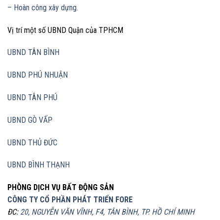
– Hoàn công xây dựng.
Vị trí một số UBND Quận của TPHCM
UBND TÂN BÌNH
UBND PHÚ NHUẬN
UBND TÂN PHÚ
UBND GÒ VẤP
UBND THỦ ĐỨC
UBND BÌNH THẠNH
PHÒNG DỊCH VỤ BẤT ĐỘNG SẢN
CÔNG TY CỔ PHẦN PHÁT TRIỂN FORE
ĐC:
20, NGUYỄN VĂN VĨNH, F4, TÂN BÌNH, TP. HỒ CHÍ MINH