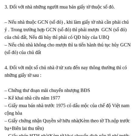
3. Đối với nhà những người mua bán giấy tờ thuộc sổ đỏ.
– Nếu nhà thuộc GCN (sổ đỏ) , khi làm giấy tờ nhà cần phải chú
ý . Trong trường hợp GCN (sổ đỏ) thì phải mượn GCN (sổ đỏ)
của chủ đất, Nếu đã hủy thì phải có QĐ hủy của UBQ
– Nếu chủ nhà không cho mượn thì ta tiến hành thủ tục hủy GCN
(sổ đỏ) của chủ đất
4. Đối với một số chủ nhà ở từ xưa đến nay thông thường thì có
những giấy tờ sau :
– Chứng thư đoạn mãi chuyển nhượng BĐS
– Kê khai nhà cửa năm 1977
– Giấy mua bán nhà trước 1975 có dấu mộc của chế độ Việt nam
cộng hòa
– Giấy chứng nhận Quyền sở hữu nhà(Kèm theo tờ Tb.nộp trước
bạ+Biên lai thu tiền)
– Giấy phép HTH nhà(Kèm tờ khai chuyển dich nộp lệ phí trước