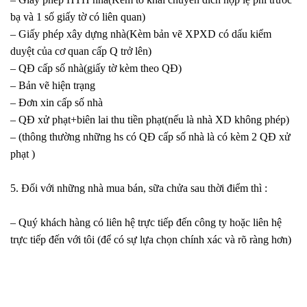
bạ và 1 số giấy tờ có liên quan)
– Giấy phép xây dựng nhà(Kèm bản vẽ XPXD có dấu kiểm
duyệt của cơ quan cấp Q trở lên)
– QĐ cấp số nhà(giấy tờ kèm theo QĐ)
– Bản vẽ hiện trạng
– Đơn xin cấp số nhà
– QĐ xử phạt+biên lai thu tiền phạt(nếu là nhà XD không phép)
– (thông thường những hs có QĐ cấp số nhà là có kèm 2 QĐ xử
phạt )
5. Đối với những nhà mua bán, sữa chửa sau thời điểm thì :
– Quý khách hàng có liên hệ trực tiếp đến công ty hoặc liên hệ
trực tiếp đến với tôi (để có sự lựa chọn chính xác và rõ ràng hơn)