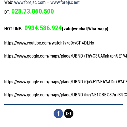
Web:
www.forejsc.com
–
www.forejsc.net
028.73.060.500
ĐT:
0934.586.924
HOTLINE:
(zalo|wechat|Whatsapp)
https://www.youtube.com/watch?v=d9rvCP4DLNo
https://www.google.com/maps/place/UBND+Th%C3%A0nh+ph%E1%
https://www.google.com/maps/place/UBND+Qu%E1%BA%ADn+B%C3
https://www.google.com/maps/place/UBND+huy%E1%BB%87n+B%C