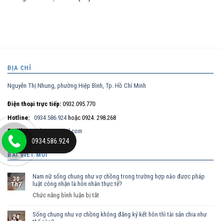
ĐỊA CHỈ
Nguyễn Thị Nhung, phường Hiệp Bình, Tp. Hồ Chí Minh
Điện thoại trực tiếp:
0932.095.770
Hotline:
0934.586.924
hoặc 0924. 298.268
Email:
maitt.lssg@gmail.com
0934.586.924
BÀI VIẾT MỚI
Nam nữ sống chung như vợ chồng trong trường hợp nào được pháp
30
luật công nhận là hôn nhân thực tế?
Th7
ở
Chức năng bình luận bị tắt
Nam
Sống chung như vợ chồng không đăng ký kết hôn thì tài sản chia như
nữ
29