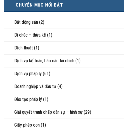
minh
hạnh
trực
CHUYÊN MỤC NỔI BẬT
tài
phúc:
tiếp
sản
Góc
nuôi
riêng
nhìn
con
của
Bất động sản
(2)
luật
vợ,
sư
chồng
Di chúc – thừa kế
(1)
khi
ly
hôn
Dịch thuật
(1)
hoặc
tranh
chấp
Dịch vụ kế toán, báo cáo tài chính
(1)
tài
sản
Dịch vụ pháp lý
(61)
Doanh nghiệp và đầu tư
(4)
Đào tạo pháp lý
(1)
Giải quyết tranh chấp dân sự – hình sự
(29)
Giấy phép con
(1)