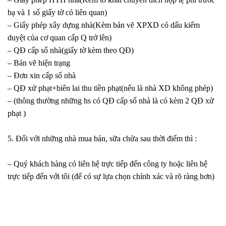
bạ và 1 số giấy tờ có liên quan)
– Giấy phép xây dựng nhà(Kèm bản vẽ XPXD có dấu kiểm
duyệt của cơ quan cấp Q trở lên)
– QĐ cấp số nhà(giấy tờ kèm theo QĐ)
– Bản vẽ hiện trạng
– Đơn xin cấp số nhà
– QĐ xử phạt+biên lai thu tiền phạt(nếu là nhà XD không phép)
– (thông thường những hs có QĐ cấp số nhà là có kèm 2 QĐ xử
phạt )
5. Đối với những nhà mua bán, sữa chửa sau thời điểm thì :
– Quý khách hàng có liên hệ trực tiếp đến công ty hoặc liên hệ
trực tiếp đến với tôi (để có sự lựa chọn chính xác và rõ ràng hơn)