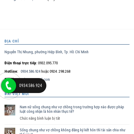
ĐỊA CHỈ
Nguyễn Thị Nhung, phường Hiệp Bình, Tp. Hồ Chí Minh
Điện thoại trực tiếp:
0932.095.770
Hotline:
0934.586.924
hoặc 0924. 298.268
Email:
maitt.lssg@gmail.com
0934.586.924
BÀI VIẾT MỚI
Nam nữ sống chung như vợ chồng trong trường hợp nào được pháp
30
luật công nhận là hôn nhân thực tế?
Th7
ở
Chức năng bình luận bị tắt
Nam
Sống chung như vợ chồng không đăng ký kết hôn thì tài sản chia như
nữ
29