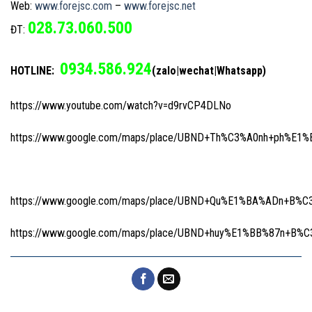
Web:
www.forejsc.com
–
www.forejsc.net
028.73.060.500
ĐT:
0934.586.924
HOTLINE:
(zalo|wechat|Whatsapp)
https://www.youtube.com/watch?v=d9rvCP4DLNo
https://www.google.com/maps/place/UBND+Th%C3%A0nh+ph%E1%
https://www.google.com/maps/place/UBND+Qu%E1%BA%ADn+B%C3
https://www.google.com/maps/place/UBND+huy%E1%BB%87n+B%C