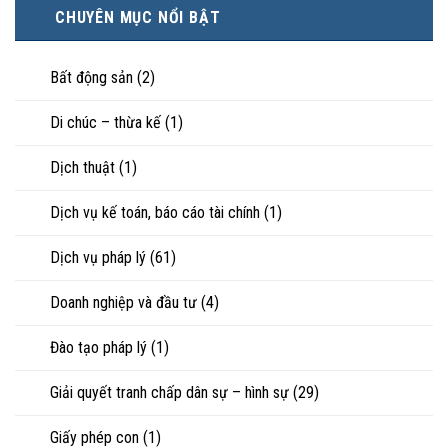
minh
hạnh
trực
CHUYÊN MỤC NỔI BẬT
tài
phúc:
tiếp
sản
Góc
nuôi
riêng
nhìn
con
của
Bất động sản
(2)
luật
vợ,
sư
chồng
Di chúc – thừa kế
(1)
khi
ly
hôn
Dịch thuật
(1)
hoặc
tranh
chấp
Dịch vụ kế toán, báo cáo tài chính
(1)
tài
sản
Dịch vụ pháp lý
(61)
Doanh nghiệp và đầu tư
(4)
Đào tạo pháp lý
(1)
Giải quyết tranh chấp dân sự – hình sự
(29)
Giấy phép con
(1)