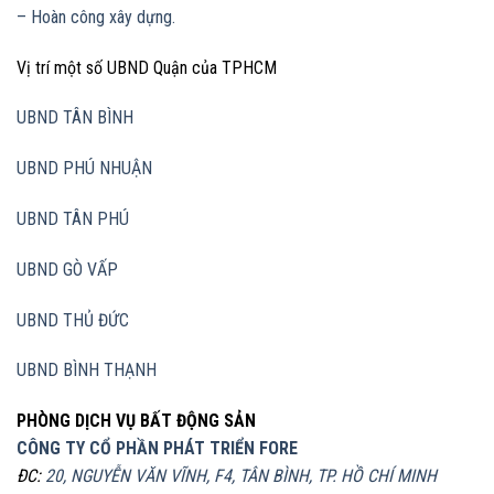
– Hoàn công xây dựng.
Vị trí một số UBND Quận của TPHCM
UBND TÂN BÌNH
UBND PHÚ NHUẬN
UBND TÂN PHÚ
UBND GÒ VẤP
UBND THỦ ĐỨC
UBND BÌNH THẠNH
PHÒNG DỊCH VỤ BẤT ĐỘNG SẢN
CÔNG TY CỔ PHẦN PHÁT TRIỂN FORE
ĐC:
20, NGUYỄN VĂN VĨNH, F4, TÂN BÌNH, TP. HỒ CHÍ MINH