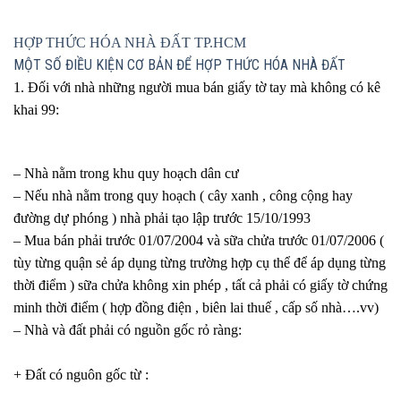
HỢP THỨC HÓA NHÀ ĐẤT TP.HCM
MỘT SỐ ĐIỀU KIỆN CƠ BẢN ĐỂ HỢP THỨC HÓA NHÀ ĐẤT
1. Đối với nhà những người mua bán giấy tờ tay mà không có kê
khai 99:
– Nhà nằm trong khu quy hoạch dân cư
– Nếu nhà nằm trong quy hoạch ( cây xanh , công cộng hay
đường dự phóng ) nhà phải tạo lập trước 15/10/1993
– Mua bán phải trước 01/07/2004 và sữa chửa trước 01/07/2006 (
tùy từng quận sẻ áp dụng từng trường hợp cụ thể để áp dụng từng
thời điểm ) sữa chửa không xin phép , tất cả phải có giấy tờ chứng
minh thời điểm ( hợp đồng điện , biên lai thuế , cấp số nhà….vv)
– Nhà và đất phải có nguồn gốc rỏ ràng:
+ Đất có nguôn gốc từ :