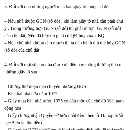
3. Đối với nhà những người mua bán giấy tờ thuộc sổ đỏ.
– Nếu nhà thuộc GCN (sổ đỏ) , khi làm giấy tờ nhà cần phải chú
ý . Trong trường hợp GCN (sổ đỏ) thì phải mượn GCN (sổ đỏ)
của chủ đất, Nếu đã hủy thì phải có QĐ hủy của UBQ
– Nếu chủ nhà không cho mượn thì ta tiến hành thủ tục hủy GCN
(sổ đỏ) của chủ đất
4. Đối với một số chủ nhà ở từ xưa đến nay thông thường thì có
những giấy tờ sau :
– Chứng thư đoạn mãi chuyển nhượng BĐS
– Kê khai nhà cửa năm 1977
– Giấy mua bán nhà trước 1975 có dấu mộc của chế độ Việt nam
cộng hòa
– Giấy chứng nhận Quyền sở hữu nhà(Kèm theo tờ Tb.nộp trước
bạ+Biên lai thu tiền)
– Giấy phép HTH nhà(Kèm tờ khai chuyển dich nộp lệ phí trước