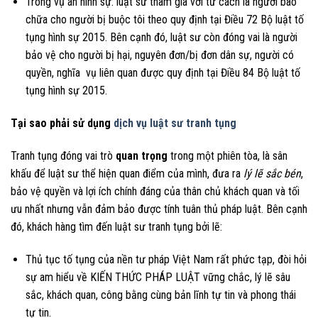
Trong vụ án hình sự: luật sư tham gia với tư cách là người bào
chữa cho người bị buộc tôi theo quy định tại Điều 72 Bộ luật tố
tụng hình sự 2015. Bên cạnh đó, luật sư còn đóng vai là người
bảo vệ cho người bị hại, nguyên đơn/bị đơn dân sự, người có
quyền, nghĩa vụ liên quan được quy định tại Điều 84 Bộ luật tố
tụng hình sự 2015.
Tại sao phải sử dụng
dịch vụ luật sư tranh tụng
Tranh tụng đóng vai trò
quan trọng
trong một phiên tòa, là sân
khấu để luật sư thể hiện quan điểm của mình, đưa ra
lý lẽ sắc bén
,
bảo vệ quyền và lợi ích chính đáng của thân chủ khách quan và tối
ưu nhất nhưng vẫn đảm bảo được tính tuân thủ pháp luật. Bên cạnh
đó, khách hàng tìm đến luật sư tranh tụng bởi lẽ:
Thủ tục tố tụng của nền tư pháp Việt Nam rất phức tạp, đòi hỏi
sự am hiểu về KIẾN THỨC PHÁP LUẬT vững chắc, lý lẽ sâu
sắc, khách quan, công bằng cùng bản lĩnh tự tin và phong thái
tự tin.