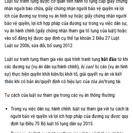
Luật sư tranh tụng được cơ quan tiến hành tố tụng cấp giấy chứng
nhận người bào chữa, giấy chứng nhận người bảo vệ quyền và lợi
ích của đương sự trong vụ án hình sự hoặc giấy chứng nhận người
bảo vệ quyền, lợi ích hợp pháp của đương sự trong vụ việc dân sự,
vụ án hành chính (giấy chứng nhận tham gia tố tụng của luật) hoặc
vào sổ đăng ký được quy định cụ thể tại khoản 2 Điều 27 Luật
Luật sư 2006, sửa đổi, bổ sung 2012.
Luật sư tranh tụng tham gia vào quá trình tranh tụng
bắt đầu
từ khi
các đương sự (vụ án dân sự/hành chính),
bị can
/ bị cáo (vụ án hình
sự) thực hiện quyền khởi kiện/bị khởi tố, giải quyết vụ án và
kết
thúc
khi có bản án/quyết định có hiệu lực của
tòa án
/trọng tài.
Tư cách của luật sư tham gia trong các vụ án thông thường:
Trong vụ việc dân sự, hành chính: luật sư tham gia với tư cách là
người bảo vệ quyền và lợi ích hợp pháp của đương sự được quy
định tại Điều 75 Bộ luật tố tụng dân sự 2015.