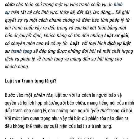
chữa
cho thân chủ trong một vụ việc tranh chấp vụ án
hình
sự
trên tất cả các lĩnh vực: thừa kế, đất đai, lao động,… Để giải
quyết sự vụ một cách nhanh chóng và đảm bảo tính pháp lý từ
khi tranh chấp xảy ra đến trong và sau khi kết thúc bằng một
bản án/quyết định, khách hàng sẽ tìm đến những
Luật sư giỏi
,
có chuyên môn cao và có uy tín.
Luật
với loại hình
dịch vụ luật
sư
tranh tụng
sẽ đáp ứng được những đòi hỏi về mặt chất lượng
dịch vụ pháp lý về tranh tụng và mang đến sự hài lòng cho
khách hàng.
Luật sư tranh tụng là gì?
Bước vào một
phiên tòa
, luật sư với tư cách là người bảo vệ
quyền và lợi ích hợp pháp/người bào chữa, mang tiếng nói của mình
đấu tranh cho công lý, cho những con người
“yếu thế”
trong xã hội.
Với một tầm quan trọng như vậy thì bất cứ phiên tòa nào diễn ra
đều không thể thiếu sự xuất hiện của luật sư tranh tụng.