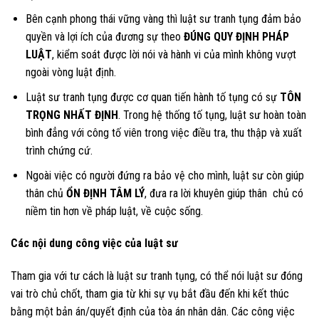
Bên cạnh phong thái vững vàng thì luật sư tranh tụng đảm bảo
quyền và lợi ích của đương sự theo
ĐÚNG QUY ĐỊNH PHÁP
LUẬT
, kiểm soát được lời nói và hành vi của mình không vượt
ngoài vòng luật định.
Luật sư tranh tụng được cơ quan tiến hành tố tụng có sự
TÔN
TRỌNG NHẤT ĐỊNH
. Trong hệ thống tố tụng, luật sư hoàn toàn
bình đẳng với công tố viên trong việc điều tra, thu thập và xuất
trình chứng cứ.
Ngoài việc có người đứng ra bảo vệ cho mình, luật sư còn giúp
thân chủ
ỔN ĐỊNH TÂM LÝ
, đưa ra lời khuyên giúp thân chủ có
niềm tin hơn về pháp luật, về cuộc sống.
Các nội dung công việc của luật sư
Tham gia với tư cách là luật sư tranh tụng, có thể nói luật sư đóng
vai trò chủ chốt, tham gia từ khi sự vụ bắt đầu đến khi kết thúc
bằng một bản án/quyết định của tòa án nhân dân. Các công việc