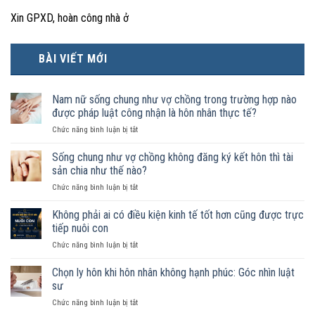
Xin GPXD, hoàn công nhà ở
BÀI VIẾT MỚI
Nam nữ sống chung như vợ chồng trong trường hợp nào
được pháp luật công nhận là hôn nhân thực tế?
ở
Chức năng bình luận bị tắt
Nam
nữ
Sống chung như vợ chồng không đăng ký kết hôn thì tài
sống
sản chia như thế nào?
chung
ở
Chức năng bình luận bị tắt
như
Sống
vợ
chung
Không phải ai có điều kiện kinh tế tốt hơn cũng được trực
chồng
như
trong
tiếp nuôi con
vợ
trường
ở
Chức năng bình luận bị tắt
chồng
hợp
Không
không
nào
phải
Chọn ly hôn khi hôn nhân không hạnh phúc: Góc nhìn luật
đăng
được
ai
ký
sư
pháp
có
kết
luật
ở
Chức năng bình luận bị tắt
điều
hôn
công
Chọn