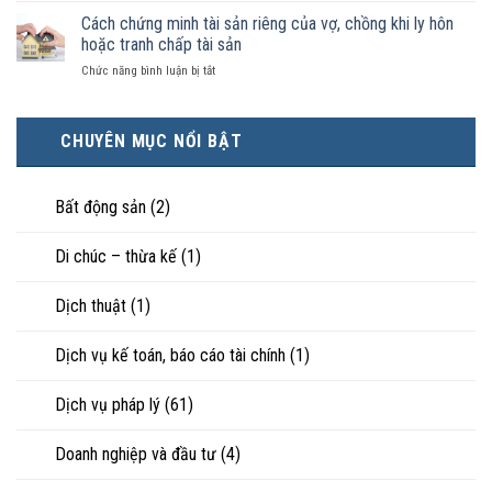
kiện
thì
nhận
ly
Cách chứng minh tài sản riêng của vợ, chồng khi ly hôn
kinh
tài
là
hôn
tế
hoặc tranh chấp tài sản
sản
hôn
khi
tốt
chia
nhân
ở
Chức năng bình luận bị tắt
hôn
hơn
như
thực
Cách
nhân
cũng
thế
tế?
chứng
không
được
nào?
minh
hạnh
trực
CHUYÊN MỤC NỔI BẬT
tài
phúc:
tiếp
sản
Góc
nuôi
riêng
nhìn
con
của
Bất động sản
(2)
luật
vợ,
sư
chồng
Di chúc – thừa kế
(1)
khi
ly
hôn
Dịch thuật
(1)
hoặc
tranh
chấp
Dịch vụ kế toán, báo cáo tài chính
(1)
tài
sản
Dịch vụ pháp lý
(61)
Doanh nghiệp và đầu tư
(4)