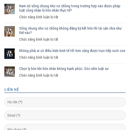
Nam nữ sống chung như vợ chồng trong trường hợp nào được pháp
30
luật công nhận là hôn nhân thực tế?
Th7
ở
Chức năng bình luận bị tắt
Nam
Sống chung như vợ chồng không đăng ký kết hôn thì tài sản chia như
nữ
29
thế nào?
Th7
sống
ở
Chức năng bình luận bị tắt
chung
Sống
như
Không phải ai có điều kiện kinh tế tốt hơn cũng được trực tiếp nuôi con
chung
vợ
28
Th7
như
ở
Chức năng bình luận bị tắt
chồng
vợ
Không
trong
chồng
Chọn ly hôn khi hôn nhân không hạnh phúc: Góc nhìn luật sư
phải
trường
27
Th7
không
ai
hợp
ở
Chức năng bình luận bị tắt
đăng
có
nào
Chọn
ký
điều
được
ly
LIÊN HỆ
kết
kiện
pháp
hôn
hôn
kinh
luật
khi
thì
tế
công
hôn
tài
tốt
nhận
nhân
sản
hơn
là
không
chia
cũng
hôn
hạnh
như
được
nhân
phúc: