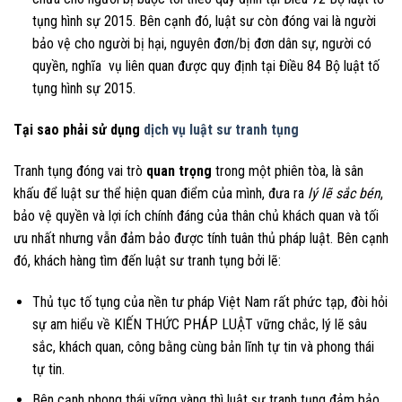
tụng hình sự 2015. Bên cạnh đó, luật sư còn đóng vai là người
bảo vệ cho người bị hại, nguyên đơn/bị đơn dân sự, người có
quyền, nghĩa vụ liên quan được quy định tại Điều 84 Bộ luật tố
tụng hình sự 2015.
Tại sao phải sử dụng
dịch vụ luật sư tranh tụng
Tranh tụng đóng vai trò
quan trọng
trong một phiên tòa, là sân
khấu để luật sư thể hiện quan điểm của mình, đưa ra
lý lẽ sắc bén
,
bảo vệ quyền và lợi ích chính đáng của thân chủ khách quan và tối
ưu nhất nhưng vẫn đảm bảo được tính tuân thủ pháp luật. Bên cạnh
đó, khách hàng tìm đến luật sư tranh tụng bởi lẽ:
Thủ tục tố tụng của nền tư pháp Việt Nam rất phức tạp, đòi hỏi
sự am hiểu về KIẾN THỨC PHÁP LUẬT vững chắc, lý lẽ sâu
sắc, khách quan, công bằng cùng bản lĩnh tự tin và phong thái
tự tin.
Bên cạnh phong thái vững vàng thì luật sư tranh tụng đảm bảo