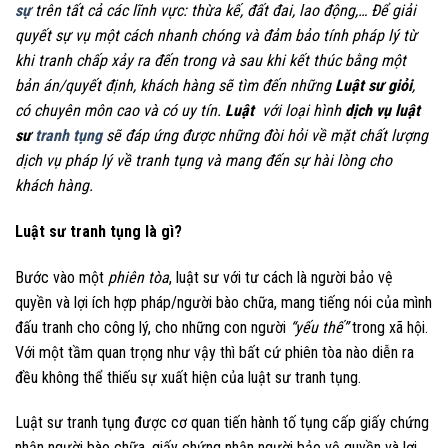
sự
trên tất cả các lĩnh vực: thừa kế, đất đai, lao động,… Để giải
quyết sự vụ một cách nhanh chóng và đảm bảo tính pháp lý từ
khi tranh chấp xảy ra đến trong và sau khi kết thúc bằng một
bản án/quyết định, khách hàng sẽ tìm đến những
Luật sư giỏi
,
có chuyên môn cao và có uy tín.
Luật
với loại hình
dịch vụ luật
sư
tranh tụng
sẽ đáp ứng được những đòi hỏi về mặt chất lượng
dịch vụ pháp lý về tranh tụng và mang đến sự hài lòng cho
khách hàng.
Luật sư tranh tụng là gì?
Bước vào một
phiên tòa
, luật sư với tư cách là người bảo vệ
quyền và lợi ích hợp pháp/người bào chữa, mang tiếng nói của mình
đấu tranh cho công lý, cho những con người
“yếu thế”
trong xã hội.
Với một tầm quan trọng như vậy thì bất cứ phiên tòa nào diễn ra
đều không thể thiếu sự xuất hiện của luật sư tranh tụng.
Luật sư tranh tụng được cơ quan tiến hành tố tụng cấp giấy chứng
nhận người bào chữa, giấy chứng nhận người bảo vệ quyền và lợi