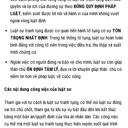
quyền và lợi ích của đương sự theo
ĐÚNG QUY ĐỊNH PHÁP
LUẬT
, kiểm soát được lời nói và hành vi của mình không vượt
ngoài vòng luật định.
Luật sư tranh tụng được cơ quan tiến hành tố tụng có sự
TÔN
TRỌNG NHẤT ĐỊNH
. Trong hệ thống tố tụng, luật sư hoàn toàn
bình đẳng với công tố viên trong việc điều tra, thu thập và xuất
trình chứng cứ.
Ngoài việc có người đứng ra bảo vệ cho mình, luật sư còn giúp
thân chủ
ỔN ĐỊNH TÂM LÝ
, đưa ra lời khuyên giúp thân chủ có
niềm tin hơn về pháp luật, về cuộc sống.
Các nội dung công việc của luật sư
Tham gia với tư cách là luật sư tranh tụng, có thể nói luật sư đóng
vai trò chủ chốt, tham gia từ khi sự vụ bắt đầu đến khi kết thúc
bằng một bản án/quyết định của tòa án nhân dân. Các công việc
cụ thể mà một luật sư tranh tụng thực hiện xuyên suốt quá trình