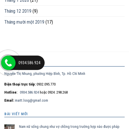
Tháng 1 2020
(21)
Tháng 12 2019
(9)
Tháng mười một 2019
(17)
0934.586.924
ĐỊA CHỈ
Nguyễn Thị Nhung, phường Hiệp Bình, Tp. Hồ Chí Minh
Điện thoại trực tiếp:
0932.095.770
Hotline:
0934.586.924
hoặc 0924. 298.268
Email:
maitt.lssg@gmail.com
BÀI VIẾT MỚI
Nam nữ sống chung như vợ chồng trong trường hợp nào được pháp
30