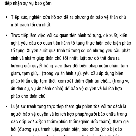
tiếp nhận sự vụ bao gồm:
Tiếp xúc, nghiên cứu hồ sơ, đề ra phương án bảo vệ thân chủ
một cách tối ưu nhất.
Trực tiếp làm việc với cơ quan tiến hành tố tụng, đề xuất, kiến
nghị, yêu cầu cơ quan tiến hành tố tụng thực hiện các biện pháp
tố tụng. Xuyên suốt quá trình tố tụng sẽ có những yêu cầu phát
sinh và nhằm giúp thân chủ tốt nhất, luật sư có thể đưa ra
hướng giải quyết bằng việc thay đổi biện pháp ngăn chặn: tạm
giam, tạm giữ,… (trong vụ án hình sự), yêu cầu áp dụng biện
pháp khẩn cấp tạm thời, xem xét thẩm định tại chỗ,… (trong vụ
án dân sự, vụ án hành chính) để bảo vệ quyền và lợi ích hợp
pháp cho thân chủ
Luật sư tranh tụng trực tiếp tham gia phiên tòa với tư cách là
người bảo vệ quyền và lợi ích hợp pháp/người bào chữa trong
các cấp
xét xử
(sơ thẩm/phúc thẩm/giám đốc thẩm), tham gia
hỏi (đương sự), tranh luận, phản biện, bào chữa (cho bị cáo