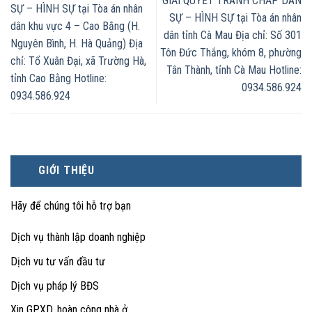
GIẢI QUYẾT TRANH CHẤP DÂN
SỰ – HÌNH SỰ tại Tòa án nhân
SỰ – HÌNH SỰ tại Tòa án nhân
dân khu vực 4 – Cao Bằng (H.
dân tỉnh Cà Mau Địa chỉ: Số 301
Nguyên Bình, H. Hà Quảng) Địa
Tôn Đức Thắng, khóm 8, phường
chỉ: Tổ Xuân Đại, xã Trường Hà,
Tân Thành, tỉnh Cà Mau Hotline:
tỉnh Cao Bằng Hotline:
0934.586.924
0934.586.924
GIỚI THIỆU
Hãy để chúng tôi hỗ trợ bạn
Dịch vụ thành lập doanh nghiệp
Dịch vu tư vấn đầu tư
Dịch vụ pháp lý BĐS
Xin GPXD, hoàn công nhà ở