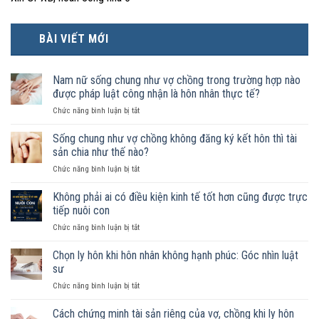
BÀI VIẾT MỚI
Nam nữ sống chung như vợ chồng trong trường hợp nào
được pháp luật công nhận là hôn nhân thực tế?
ở
Chức năng bình luận bị tắt
Nam
nữ
Sống chung như vợ chồng không đăng ký kết hôn thì tài
sống
sản chia như thế nào?
chung
ở
Chức năng bình luận bị tắt
như
Sống
vợ
chung
Không phải ai có điều kiện kinh tế tốt hơn cũng được trực
chồng
như
trong
tiếp nuôi con
vợ
trường
ở
Chức năng bình luận bị tắt
chồng
hợp
Không
không
nào
phải
Chọn ly hôn khi hôn nhân không hạnh phúc: Góc nhìn luật
đăng
được
ai
ký
sư
pháp
có
kết
luật
ở
Chức năng bình luận bị tắt
điều
hôn
công
Chọn
kiện
thì
nhận
ly
Cách chứng minh tài sản riêng của vợ, chồng khi ly hôn
kinh
tài
là