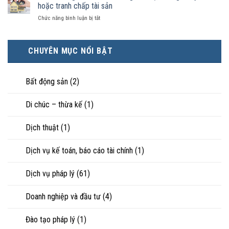
hôn
tế
hoặc tranh chấp tài sản
sản
hôn
khi
tốt
chia
nhân
ở
Chức năng bình luận bị tắt
hôn
hơn
như
thực
Cách
nhân
cũng
thế
tế?
chứng
không
được
nào?
minh
hạnh
trực
CHUYÊN MỤC NỔI BẬT
tài
phúc:
tiếp
sản
Góc
nuôi
riêng
nhìn
con
của
Bất động sản
(2)
luật
vợ,
sư
chồng
Di chúc – thừa kế
(1)
khi
ly
hôn
Dịch thuật
(1)
hoặc
tranh
chấp
Dịch vụ kế toán, báo cáo tài chính
(1)
tài
sản
Dịch vụ pháp lý
(61)
Doanh nghiệp và đầu tư
(4)
Đào tạo pháp lý
(1)