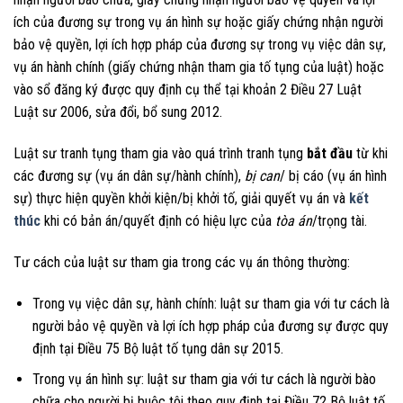
ích của đương sự trong vụ án hình sự hoặc giấy chứng nhận người
bảo vệ quyền, lợi ích hợp pháp của đương sự trong vụ việc dân sự,
vụ án hành chính (giấy chứng nhận tham gia tố tụng của luật) hoặc
vào sổ đăng ký được quy định cụ thể tại khoản 2 Điều 27 Luật
Luật sư 2006, sửa đổi, bổ sung 2012.
Luật sư tranh tụng tham gia vào quá trình tranh tụng
bắt đầu
từ khi
các đương sự (vụ án dân sự/hành chính),
bị can
/ bị cáo (vụ án hình
sự) thực hiện quyền khởi kiện/bị khởi tố, giải quyết vụ án và
kết
thúc
khi có bản án/quyết định có hiệu lực của
tòa án
/trọng tài.
Tư cách của luật sư tham gia trong các vụ án thông thường:
Trong vụ việc dân sự, hành chính: luật sư tham gia với tư cách là
người bảo vệ quyền và lợi ích hợp pháp của đương sự được quy
định tại Điều 75 Bộ luật tố tụng dân sự 2015.
Trong vụ án hình sự: luật sư tham gia với tư cách là người bào
chữa cho người bị buộc tôi theo quy định tại Điều 72 Bộ luật tố