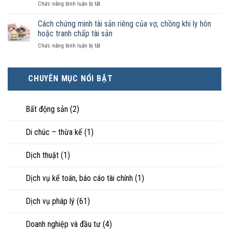
ở
Chức năng bình luận bị tắt
điều
hôn
công
Chọn
kiện
thì
nhận
ly
Cách chứng minh tài sản riêng của vợ, chồng khi ly hôn
kinh
tài
là
hôn
tế
hoặc tranh chấp tài sản
sản
hôn
khi
tốt
chia
nhân
ở
Chức năng bình luận bị tắt
hôn
hơn
như
thực
Cách
nhân
cũng
thế
tế?
chứng
không
được
nào?
minh
hạnh
trực
CHUYÊN MỤC NỔI BẬT
tài
phúc:
tiếp
sản
Góc
nuôi
riêng
nhìn
con
của
Bất động sản
(2)
luật
vợ,
sư
chồng
Di chúc – thừa kế
(1)
khi
ly
hôn
Dịch thuật
(1)
hoặc
tranh
chấp
Dịch vụ kế toán, báo cáo tài chính
(1)
tài
sản
Dịch vụ pháp lý
(61)
Doanh nghiệp và đầu tư
(4)