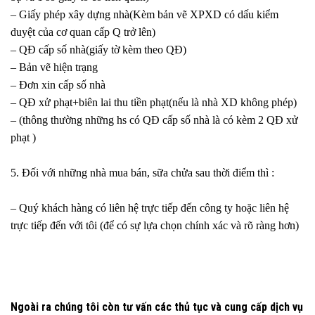
– Giấy phép xây dựng nhà(Kèm bản vẽ XPXD có dấu kiểm
duyệt của cơ quan cấp Q trở lên)
– QĐ cấp số nhà(giấy tờ kèm theo QĐ)
– Bản vẽ hiện trạng
– Đơn xin cấp số nhà
– QĐ xử phạt+biên lai thu tiền phạt(nếu là nhà XD không phép)
– (thông thường những hs có QĐ cấp số nhà là có kèm 2 QĐ xử
phạt )
5. Đối với những nhà mua bán, sữa chửa sau thời điểm thì :
– Quý khách hàng có liên hệ trực tiếp đến công ty hoặc liên hệ
trực tiếp đến với tôi (để có sự lựa chọn chính xác và rõ ràng hơn)
Ngoài ra chúng tôi còn tư vấn các thủ tục và cung cấp dịch vụ