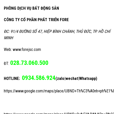
PHÒNG DỊCH VỤ BẤT ĐỘNG SẢN
CÔNG TY CỔ PHẦN PHÁT TRIỂN FORE
ĐC: 91/4 ĐƯỜNG SỐ 47, HIỆP BÌNH CHÁNH, THỦ ĐỨC, TP. HỒ CHÍ
MINH
Web: www.forejsc.com
028.73.060.500
ĐT:
0934.586.924
HOTLINE:
(zalo|wechat|Whatsapp)
https://www.google.com/maps/place/UBND+Th%C3%A0nh+ph%E1%