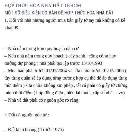
HỢP THỨC HÓA NHÀ ĐẤT TP.HCM
MỘT SỐ ĐIỀU KIỆN CƠ BẢN ĐỂ HỢP THỨC HÓA NHÀ ĐẤT
1. Đối với nhà những người mua bán giấy tờ tay mà không có kê
khai 99:
– Nhà nằm trong khu quy hoạch dân cư
– Nếu nhà nằm trong quy hoạch ( cây xanh , công cộng hay
đường dự phóng ) nhà phải tạo lập trước 15/10/1993
– Mua bán phải trước 01/07/2004 và sữa chửa trước 01/07/2006 (
tùy từng quận sẻ áp dụng từng trường hợp cụ thể để áp dụng từng
thời điểm ) sữa chửa không xin phép , tất cả phải có giấy tờ chứng
minh thời điểm ( hợp đồng điện , biên lai thuế , cấp số nhà….vv)
– Nhà và đất phải có nguồn gốc rỏ ràng:
+ Đất có nguôn gốc từ :
– Đất khai hoang ( Trước 1975)