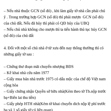
– Nếu nhà thuộc GCN (sổ đỏ) , khi làm giấy tờ nhà cần phải chú
ý . Trong trường hợp GCN (sổ đỏ) thì phải mượn GCN (sổ đỏ)
của chủ đất, Nếu đã hủy thì phải có QĐ hủy của UBQ
– Nếu chủ nhà không cho mượn thì ta tiến hành thủ tục hủy GCN
(sổ đỏ) của chủ đất
4. Đối với một số chủ nhà ở từ xưa đến nay thông thường thì có
những giấy tờ sau :
– Chứng thư đoạn mãi chuyển nhượng BĐS
– Kê khai nhà cửa năm 1977
– Giấy mua bán nhà trước 1975 có dấu mộc của chế độ Việt nam
cộng hòa
– Giấy chứng nhận Quyền sở hữu nhà(Kèm theo tờ Tb.nộp trước
bạ+Biên lai thu tiền)
– Giấy phép HTH nhà(Kèm tờ khai chuyển dich nộp lệ phí trước
bạ và 1 số giấy tờ có liên quan)