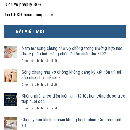
Dịch vụ pháp lý BĐS
Xin GPXD, hoàn công nhà ở
BÀI VIẾT MỚI
Nam nữ sống chung như vợ chồng trong trường hợp nào
được pháp luật công nhận là hôn nhân thực tế?
ở
Chức năng bình luận bị tắt
Nam
nữ
Sống chung như vợ chồng không đăng ký kết hôn thì tài
sống
sản chia như thế nào?
chung
ở
Chức năng bình luận bị tắt
như
Sống
vợ
chung
Không phải ai có điều kiện kinh tế tốt hơn cũng được trực
chồng
như
trong
tiếp nuôi con
vợ
trường
ở
Chức năng bình luận bị tắt
chồng
hợp
Không
không
nào
phải
Chọn ly hôn khi hôn nhân không hạnh phúc: Góc nhìn luật
đăng
được
ai
ký
sư
pháp
có
kết
luật