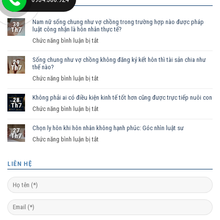
BÀI VIẾT MỚI
Nam nữ sống chung như vợ chồng trong trường hợp nào được pháp
30
luật công nhận là hôn nhân thực tế?
Th7
ở
Chức năng bình luận bị tắt
Nam
Sống chung như vợ chồng không đăng ký kết hôn thì tài sản chia như
nữ
29
thế nào?
Th7
sống
ở
Chức năng bình luận bị tắt
chung
Sống
như
Không phải ai có điều kiện kinh tế tốt hơn cũng được trực tiếp nuôi con
chung
vợ
28
Th7
như
ở
Chức năng bình luận bị tắt
chồng
vợ
Không
trong
chồng
Chọn ly hôn khi hôn nhân không hạnh phúc: Góc nhìn luật sư
phải
trường
27
Th7
không
ai
hợp
ở
Chức năng bình luận bị tắt
đăng
có
nào
Chọn
ký
điều
được
ly
LIÊN HỆ
kết
kiện
pháp
hôn
hôn
kinh
luật
khi
thì
tế
công
hôn
tài
tốt
nhận
nhân
sản
hơn
là
không
chia
cũng
hôn
hạnh