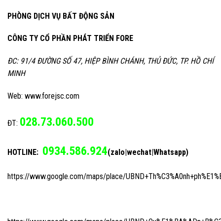
PHÒNG DỊCH VỤ BẤT ĐỘNG SẢN
CÔNG TY CỔ PHẦN PHÁT TRIỂN FORE
ĐC: 91/4 ĐƯỜNG SỐ 47, HIỆP BÌNH CHÁNH, THỦ ĐỨC, TP. HỒ CHÍ
MINH
Web: www.forejsc.com
028.73.060.500
ĐT:
0934.586.924
HOTLINE:
(zalo|wechat|Whatsapp)
https://www.google.com/maps/place/UBND+Th%C3%A0nh+ph%E1%