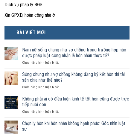
Dịch vụ pháp lý BĐS
Xin GPXD, hoàn công nhà ở
BÀI VIẾT MỚI
Nam nữ sống chung như vợ chồng trong trường hợp nào
được pháp luật công nhận là hôn nhân thực tế?
ở
Chức năng bình luận bị tắt
Nam
nữ
Sống chung như vợ chồng không đăng ký kết hôn thì tài
sống
sản chia như thế nào?
chung
ở
Chức năng bình luận bị tắt
như
Sống
vợ
chung
Không phải ai có điều kiện kinh tế tốt hơn cũng được trực
chồng
như
trong
tiếp nuôi con
vợ
trường
ở
Chức năng bình luận bị tắt
chồng
hợp
Không
không
nào
phải
Chọn ly hôn khi hôn nhân không hạnh phúc: Góc nhìn luật
đăng
được
ai
ký
sư
pháp
có
kết
luật