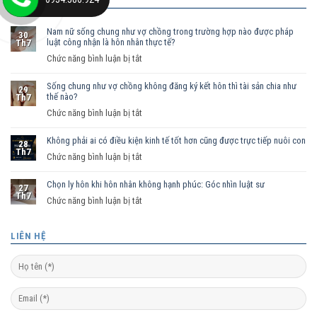
BÀI VIẾT MỚI
Nam nữ sống chung như vợ chồng trong trường hợp nào được pháp
30
luật công nhận là hôn nhân thực tế?
Th7
ở
Chức năng bình luận bị tắt
Nam
Sống chung như vợ chồng không đăng ký kết hôn thì tài sản chia như
nữ
29
thế nào?
Th7
sống
ở
Chức năng bình luận bị tắt
chung
Sống
như
Không phải ai có điều kiện kinh tế tốt hơn cũng được trực tiếp nuôi con
chung
vợ
28
Th7
như
ở
Chức năng bình luận bị tắt
chồng
vợ
Không
trong
chồng
Chọn ly hôn khi hôn nhân không hạnh phúc: Góc nhìn luật sư
phải
trường
27
Th7
không
ai
hợp
ở
Chức năng bình luận bị tắt
đăng
có
nào
Chọn
ký
điều
được
ly
LIÊN HỆ
kết
kiện
pháp
hôn
hôn
kinh
luật
khi
thì
tế
công
hôn
tài
tốt
nhận
nhân
sản
hơn
là
không
chia
cũng
hôn
hạnh