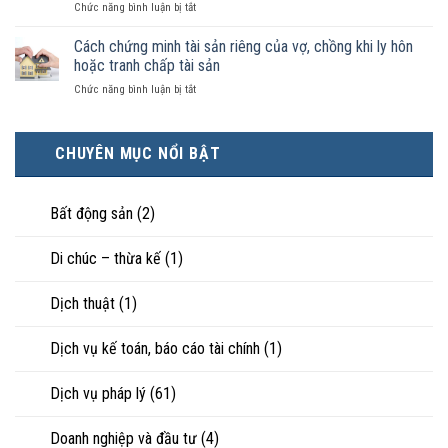
ở
Chức năng bình luận bị tắt
điều
hôn
công
Chọn
kiện
thì
nhận
ly
Cách chứng minh tài sản riêng của vợ, chồng khi ly hôn
kinh
tài
là
hôn
tế
hoặc tranh chấp tài sản
sản
hôn
khi
tốt
chia
nhân
ở
Chức năng bình luận bị tắt
hôn
hơn
như
thực
Cách
nhân
cũng
thế
tế?
chứng
không
được
nào?
minh
hạnh
trực
CHUYÊN MỤC NỔI BẬT
tài
phúc:
tiếp
sản
Góc
nuôi
riêng
nhìn
con
của
Bất động sản
(2)
luật
vợ,
sư
chồng
Di chúc – thừa kế
(1)
khi
ly
hôn
Dịch thuật
(1)
hoặc
tranh
chấp
Dịch vụ kế toán, báo cáo tài chính
(1)
tài
sản
Dịch vụ pháp lý
(61)
Doanh nghiệp và đầu tư
(4)