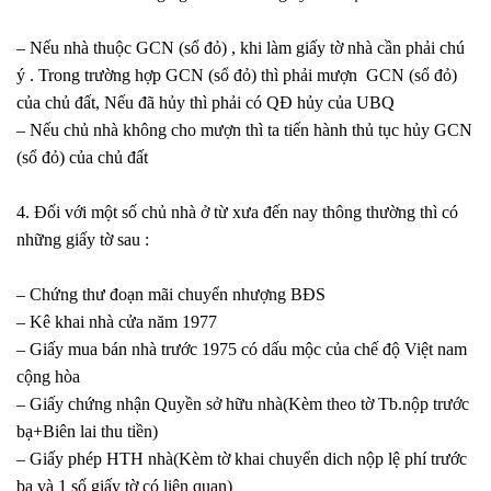
– Nếu nhà thuộc GCN (sổ đỏ) , khi làm giấy tờ nhà cần phải chú
ý . Trong trường hợp GCN (sổ đỏ) thì phải mượn GCN (sổ đỏ)
của chủ đất, Nếu đã hủy thì phải có QĐ hủy của UBQ
– Nếu chủ nhà không cho mượn thì ta tiến hành thủ tục hủy GCN
(sổ đỏ) của chủ đất
4. Đối với một số chủ nhà ở từ xưa đến nay thông thường thì có
những giấy tờ sau :
– Chứng thư đoạn mãi chuyển nhượng BĐS
– Kê khai nhà cửa năm 1977
– Giấy mua bán nhà trước 1975 có dấu mộc của chế độ Việt nam
cộng hòa
– Giấy chứng nhận Quyền sở hữu nhà(Kèm theo tờ Tb.nộp trước
bạ+Biên lai thu tiền)
– Giấy phép HTH nhà(Kèm tờ khai chuyển dich nộp lệ phí trước
bạ và 1 số giấy tờ có liên quan)