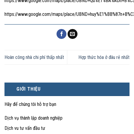
https://www.google.com/maps/place/UBND+Qu%E1%BA%ADn+B%C3
https://www.google.com/maps/place/UBND+huy%E1%BB%87n+B%C
Hoàn công nhà chi phí thấp nhất
Hợp thức hóa ở đâu rẻ nhất
GIỚI THIỆU
Hãy để chúng tôi hỗ trợ bạn
Dịch vụ thành lập doanh nghiệp
Dịch vu tư vấn đầu tư