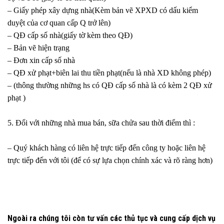
– Giấy phép xây dựng nhà(Kèm bản vẽ XPXD có dấu kiểm
duyệt của cơ quan cấp Q trở lên)
– QĐ cấp số nhà(giấy tờ kèm theo QĐ)
– Bản vẽ hiện trạng
– Đơn xin cấp số nhà
– QĐ xử phạt+biên lai thu tiền phạt(nếu là nhà XD không phép)
– (thông thường những hs có QĐ cấp số nhà là có kèm 2 QĐ xử
phạt )
5. Đối với những nhà mua bán, sữa chửa sau thời điểm thì :
– Quý khách hàng có liên hệ trực tiếp đến công ty hoặc liên hệ
trực tiếp đến với tôi (để có sự lựa chọn chính xác và rõ ràng hơn)
Ngoài ra chúng tôi còn tư vấn các thủ tục và cung cấp dịch vụ