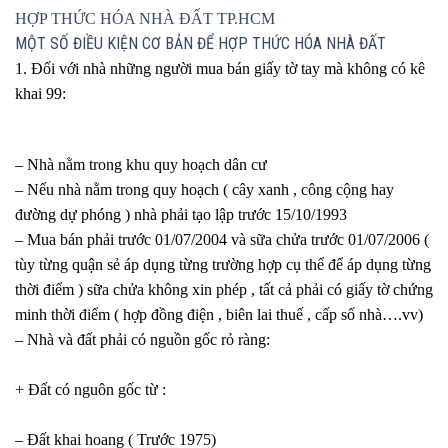
HỢP THỨC HÓA NHÀ ĐẤT TP.HCM
MỘT SỐ ĐIỀU KIỆN CƠ BẢN ĐỂ HỢP THỨC HÓA NHÀ ĐẤT
1. Đối với nhà những người mua bán giấy tờ tay mà không có kê
khai 99:
– Nhà nằm trong khu quy hoạch dân cư
– Nếu nhà nằm trong quy hoạch ( cây xanh , công cộng hay
đường dự phóng ) nhà phải tạo lập trước 15/10/1993
– Mua bán phải trước 01/07/2004 và sữa chửa trước 01/07/2006 (
tùy từng quận sẻ áp dụng từng trường hợp cụ thể để áp dụng từng
thời điểm ) sữa chửa không xin phép , tất cả phải có giấy tờ chứng
minh thời điểm ( hợp đồng điện , biên lai thuế , cấp số nhà….vv)
– Nhà và đất phải có nguồn gốc rỏ ràng:
+ Đất có nguôn gốc từ :
– Đất khai hoang ( Trước 1975)