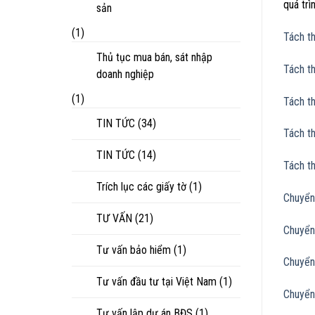
quá trì
sản
(1)
Tách 
Thủ tục mua bán, sát nhập
Tách t
doanh nghiệp
(1)
Tách t
TIN TỨC
(34)
Tách t
TIN TỨC
(14)
Tách t
Trích lục các giấy tờ
(1)
Chuyển
TƯ VẤN
(21)
Chuyển
Tư vấn bảo hiểm
(1)
Chuyển
Tư vấn đầu tư tại Việt Nam
(1)
Chuyển
Tư vấn lập dự án BĐS
(1)