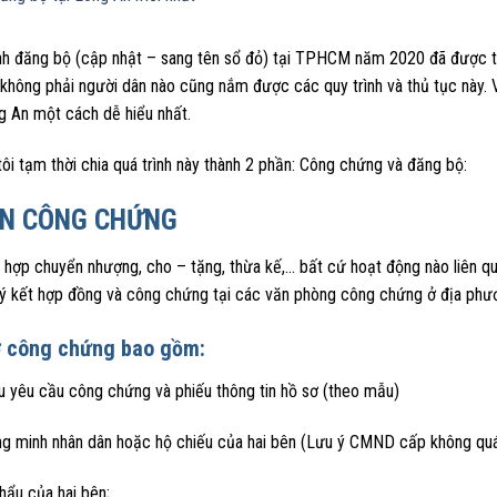
ình đăng bộ (cập nhật – sang tên sổ đỏ) tại TPHCM năm 2020 đã được t
hông phải người dân nào cũng nắm được các quy trình và thủ tục này. Vì
g An một cách dễ hiểu nhất.
ôi tạm thời chia quá trình này thành 2 phần: Công chứng và đăng bộ:
N CÔNG CHỨNG
hợp chuyển nhượng, cho – tặng, thừa kế,… bất cứ hoạt động nào liên qua
ý kết hợp đồng và công chứng tại các văn phòng công chứng ở địa phươn
ơ công chứng bao gồm:
u yêu cầu công chứng và phiếu thông tin hồ sơ (theo mẫu)
ng minh nhân dân hoặc hộ chiếu của hai bên (Lưu ý CMND cấp không quá 
hẩu của hai bên;