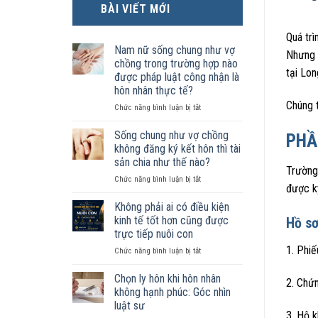
BÀI VIẾT MỚI
Quá tr
Nam nữ sống chung như vợ
Nhưng k
chồng trong trường hợp nào
tại Lon
được pháp luật công nhận là
hôn nhân thực tế?
Chúng t
ở
Chức năng bình luận bị tắt
Nam
nữ
Sống chung như vợ chồng
PHẦ
sống
không đăng ký kết hôn thì tài
chung
sản chia như thế nào?
như
Trường 
ở
Chức năng bình luận bị tắt
vợ
được k
Sống
chồng
chung
trong
Không phải ai có điều kiện
như
trường
kinh tế tốt hơn cũng được
Hồ s
vợ
hợp
trực tiếp nuôi con
chồng
nào
1. Phiế
ở
Chức năng bình luận bị tắt
không
được
Không
đăng
pháp
phải
ký
luật
Chọn ly hôn khi hôn nhân
2. Chứ
ai
kết
công
không hạnh phúc: Góc nhìn
có
hôn
nhận
luật sư
điều
thì
là
3. Hộ k