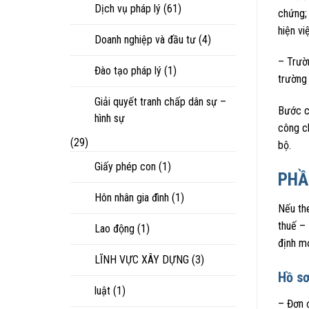
Dịch vụ pháp lý
(61)
chứng;
hiện vi
Doanh nghiệp và đầu tư
(4)
– Trườn
Đào tạo pháp lý
(1)
trường
Giải quyết tranh chấp dân sự –
Bước cô
hình sự
công c
(29)
bộ.
Giấy phép con
(1)
PHẦ
Hôn nhân gia đình
(1)
Nếu th
thuế – 
Lao động
(1)
định mớ
LĨNH VỰC XÂY DỰNG
(3)
Hồ s
luật
(1)
– Đơn 