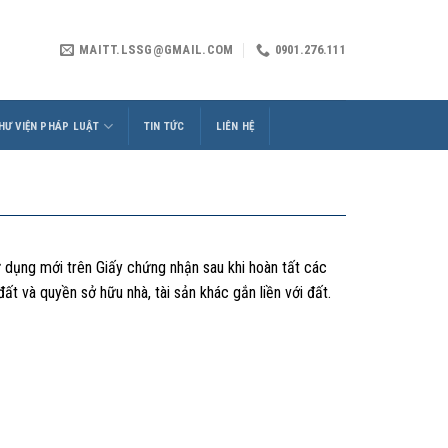
MAITT.LSSG@GMAIL.COM
0901.276.111
HƯ VIỆN PHÁP LUẬT
TIN TỨC
LIÊN HỆ
sử dụng mới trên Giấy chứng nhận sau khi hoàn tất các
ất và quyền sở hữu nhà, tài sản khác gắn liền với đất.