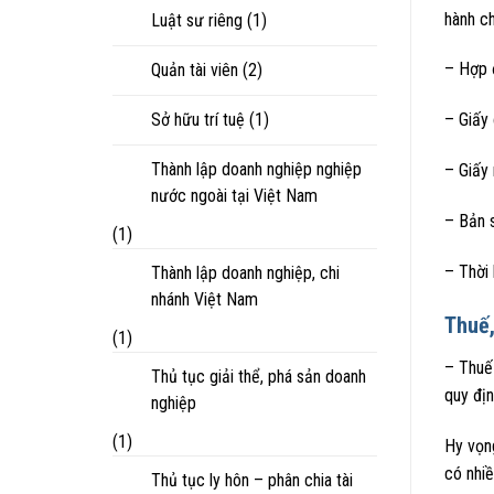
hành ch
Luật sư riêng
(1)
– Hợp đ
Quản tài viên
(2)
Sở hữu trí tuệ
(1)
– Giấy 
Thành lập doanh nghiệp nghiệp
– Giấy 
nước ngoài tại Việt Nam
– Bản 
(1)
– Thời 
Thành lập doanh nghiệp, chi
nhánh Việt Nam
Thuế,
(1)
– Thuế 
Thủ tục giải thể, phá sản doanh
quy địn
nghiệp
(1)
Hy vọng
có nhiề
Thủ tục ly hôn – phân chia tài