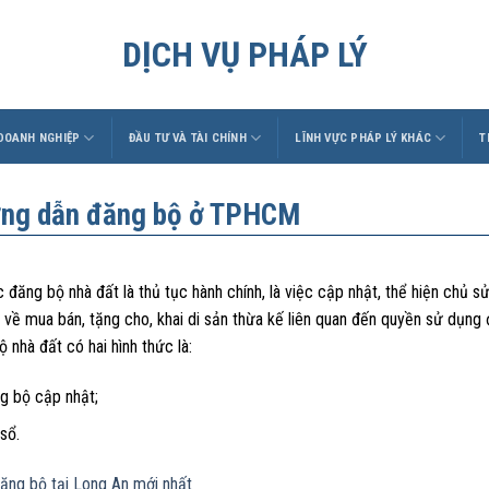
DỊCH VỤ PHÁP LÝ
 DOANH NGHIỆP
ĐẦU TƯ VÀ TÀI CHÍNH
LĨNH VỰC PHÁP LÝ KHÁC
T
ng dẫn đăng bộ ở TPHCM
 đăng bộ nhà đất là thủ tục hành chính, là việc cập nhật, thể hiện chủ 
 về mua bán, tặng cho, khai di sản thừa kế liên quan đến quyền sử dụng đ
 nhà đất có hai hình thức là:
g bộ cập nhật;
sổ.