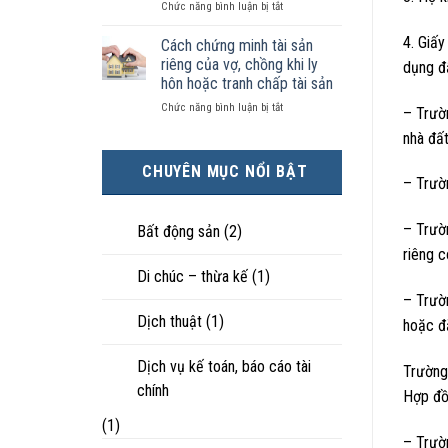
ở
Chức năng bình luận bị tắt
kiện
tài
hôn
Chọn
kinh
sản
nhân
ly
4. Giấ
tế
chia
Cách chứng minh tài sản
thực
hôn
tốt
như
tế?
riêng của vợ, chồng khi ly
dụng đấ
khi
hơn
thế
hôn hoặc tranh chấp tài sản
hôn
cũng
nào?
ở
Chức năng bình luận bị tắt
nhân
được
– Trườ
Cách
không
trực
nhà đất
chứng
hạnh
tiếp
minh
phúc:
nuôi
CHUYÊN MỤC NỔI BẬT
tài
Góc
con
– Trườ
sản
nhìn
riêng
luật
của
sư
– Trườ
Bất động sản
(2)
vợ,
riêng 
chồng
Di chúc – thừa kế
(1)
khi
ly
– Trườn
hôn
Dịch thuật
(1)
hoặc đă
hoặc
tranh
chấp
Dịch vụ kế toán, báo cáo tài
Trường
tài
chính
Hợp đồ
sản
(1)
– Trườ