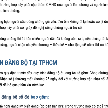
 trường hợp này phải nộp thêm CMND của người làm chứng và người là
ệc làm chứng;
g hợp người cầu công chứng già yếu, đau ốm không đi lại hoặc có lý do 
 hợp này phải có giấy đề nghị công chứng ngoài trụ sở.
ng chứng thì ắt hẳn nhiều người dân đã không còn xa lạ nên chúng tôi k
hứng, người nhận chuyển nhượng – thừa kế – cho tặng sẽ cầm tất cả hồ
N ĐĂNG BỘ TẠI TPHCM
eo quy định trước đây, quy trình đăng bộ ở Long An sẽ gồm: Công chứn
Nhận sổ ( thường mất khoảng 25 ngày đối với trường hợp cập nhật sổ, 35
i đã bỏ qua phần xin trích lục.
ơ
đăng bộ sổ đỏ
bao gồm:
đề nghị đăng ký biến động (do bên bán ký); Trong trường hợp có thoả th