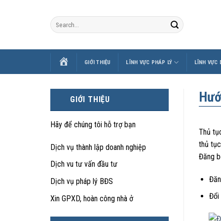
Skip
to
content
TRANG
GIỚI THIỆU
LĨNH VỰC PHÁP LÝ
LĨNH VỰC
CHỦ
Hướ
GIỚI THIỆU
Hãy để chúng tôi hỗ trợ bạn
Thủ tục
thủ tục
Dịch vụ thành lập doanh nghiệp
Đăng bộ
Dịch vu tư vấn đầu tư
Đăn
Dịch vụ pháp lý BĐS
Đổi 
Xin GPXD, hoàn công nhà ở