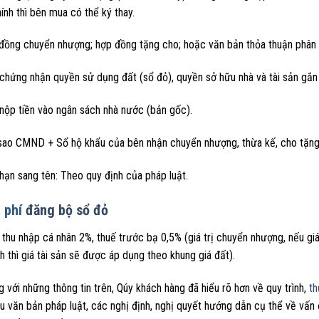
ính thì bên mua có thể ký thay.
ồng chuyển nhượng; hợp đồng tặng cho; hoặc văn bản thỏa thuận phân ch
chứng nhận quyền sử dụng đất (sổ đỏ), quyền sở hữu nhà và tài sản gắn l
nộp tiền vào ngân sách nhà nước (bản gốc).
sao CMND + Sổ hộ khẩu của bên nhận chuyển nhượng, thừa kế, cho tặng
hạn sang tên: Theo quy định của pháp luật.
 phí
đăng bộ sổ đỏ
thu nhập cá nhân 2%, thuế trước bạ 0,5% (giá trị chuyển nhượng, nếu gi
h thì giá tài sản sẽ được áp dụng theo khung giá đất).
 với những thông tin trên, Qúy khách hàng đã hiểu rõ hơn về quy trình,
th
u văn bản pháp luật, các nghị định, nghị quyết hướng dẫn cụ thể về vấn