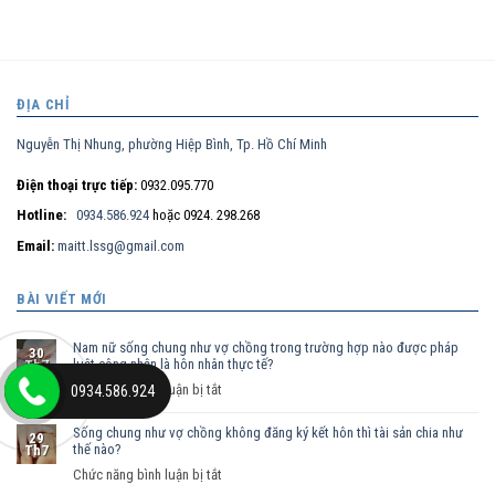
ĐỊA CHỈ
Nguyễn Thị Nhung, phường Hiệp Bình, Tp. Hồ Chí Minh
Điện thoại trực tiếp:
0932.095.770
Hotline:
0934.586.924
hoặc 0924. 298.268
Email:
maitt.lssg@gmail.com
BÀI VIẾT MỚI
Nam nữ sống chung như vợ chồng trong trường hợp nào được pháp
30
luật công nhận là hôn nhân thực tế?
Th7
ở
Chức năng bình luận bị tắt
0934.586.924
Nam
Sống chung như vợ chồng không đăng ký kết hôn thì tài sản chia như
nữ
29
thế nào?
Th7
sống
ở
Chức năng bình luận bị tắt
chung