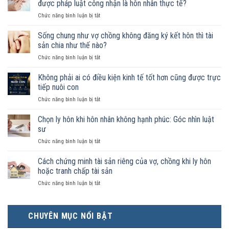
được pháp luật công nhận là hôn nhân thực tế?
ở
Chức năng bình luận bị tắt
Nam
nữ
Sống chung như vợ chồng không đăng ký kết hôn thì tài
sống
sản chia như thế nào?
chung
ở
Chức năng bình luận bị tắt
như
Sống
vợ
chung
Không phải ai có điều kiện kinh tế tốt hơn cũng được trực
chồng
như
trong
tiếp nuôi con
vợ
trường
ở
Chức năng bình luận bị tắt
chồng
hợp
Không
không
nào
phải
Chọn ly hôn khi hôn nhân không hạnh phúc: Góc nhìn luật
đăng
được
ai
ký
sư
pháp
có
kết
luật
ở
Chức năng bình luận bị tắt
điều
hôn
công
Chọn
kiện
thì
nhận
ly
Cách chứng minh tài sản riêng của vợ, chồng khi ly hôn
kinh
tài
là
hôn
tế
hoặc tranh chấp tài sản
sản
hôn
khi
tốt
chia
nhân
ở
Chức năng bình luận bị tắt
hôn
hơn
như
thực
Cách
nhân
cũng
thế
tế?
chứng
không
được
nào?
minh
hạnh
trực
CHUYÊN MỤC NỔI BẬT
tài
phúc:
tiếp
sản
Góc