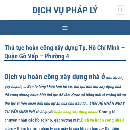
Skip
DỊCH VỤ PHÁP LÝ
to
content
Thủ tục hoàn công xây dựng Tp. Hồ Chí Minh –
Quận Gò Vấp – Phường 4
Dịch vụ hoàn công xây dựng nhà ở
khu dự án,
quy hoạch, … Bạn lo lắng khâu làm hồ sơ, thủ tục khó khi xây dựng nhà
đã xong nhưng chưa biết thủ tục để làm được sổ hồng mới vì vướng hồ sơ
thu tục vì liên quan đến khu dự án của chủ đầu tư… LIÊN HỆ NHẬN NGAY
TƯ VẤN MIỄN PHÍ về bí quyết
hoàn công xây dựng nhanh
Chúng tôi
chuyên nhận các hồ sơ khó, gặp vướng mắt.
Dịch vụ hoàn công nhà ở
gồm:
– Kiểm tra tính pháp lý các giấy tờ của khách hàng;– Đại diện