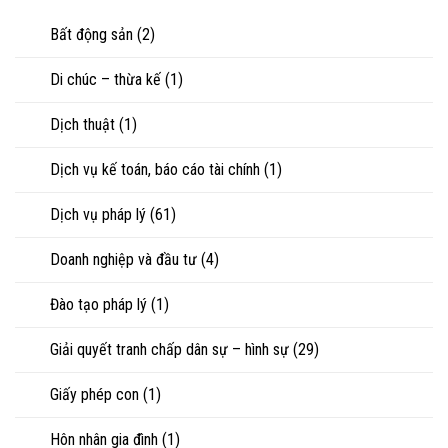
nuôi
riêng
nhìn
con
của
Bất động sản
(2)
luật
vợ,
sư
chồng
Di chúc – thừa kế
(1)
khi
ly
hôn
Dịch thuật
(1)
hoặc
tranh
chấp
Dịch vụ kế toán, báo cáo tài chính
(1)
tài
sản
Dịch vụ pháp lý
(61)
Doanh nghiệp và đầu tư
(4)
Đào tạo pháp lý
(1)
Giải quyết tranh chấp dân sự – hình sự
(29)
Giấy phép con
(1)
Hôn nhân gia đình
(1)