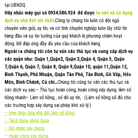
tại UBNDQ.
Hãy nhấc máy gọi số
0934.586.924
để được
tư vấn và sử dụng
dịch vụ nhà đất
tốt nhất
.
Công ty chúng tôi luôn có đội ngũ
chuyên viên giỏi, uy tín, và có tính chuyên nghiệp luôn lấy chữ tín
hàng đầu và sự tin tưởng của quý khách là phương châm hoạt
động. Để đáp ứng đầy đủ yêu cầu của khách hàng.
Ngoài ra chúng tôi còn tư vấn các thủ tục và cung cấp dịch vụ
các quận như: Quận 1,Quận2, Quận 3,Quận 4, Quận 5, Quận
7,Quận 6, Quận 7, Quận 8, Quận 9,Quận 10, quận 11,Quận 12,
Bình Thạnh, Phú Nhuận, Quận Tân Phú, Tân Bình, Gò Vấp, Hóc
Môn, Bình Chánh, Củ chi…
Chúng tôi cũng tư vấn các thủ tục và
các dịch vụ sau:– Thủ tục hoàn công, hoàn công xây dựng. làm sổ
hồng nhanh– Làm sổ hồng , sổ đỏ uy tín, . (Làm sổ hồng sổ đỏ cho
các trường hợp xây dựng sai phép khó xử lý.)
–
Hợp thức hóa nhà đất làm sổ hồng.
–
Tách thửa, nhập thửa
–
Xin phép xây dựng.
– Hoàn công xây dựng.