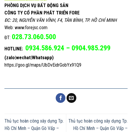
PHÒNG DỊCH VỤ BẤT ĐỘNG SẢN
CÔNG TY CỔ PHẦN PHÁT TRIỂN FORE
ĐC: 20, NGUYỄN VĂN VĨNH, F4, TÂN BÌNH, TP. HỒ CHÍ MINH
Web: www.forejsc.com
028.73.060.500
ĐT:
0934.586.924 – 0904.985.299
HOTLINE:
(zalo|wechat|Whatsapp)
https://goo.gl/maps/UbDvEidrGobYx91Q9
Thủ tục hoàn công xây dựng Tp.
Thủ tục hoàn công xây dựng Tp.
Hồ Chí Minh – Quận Gò Vấp –
Hồ Chí Minh – Quận Gò Vấp –