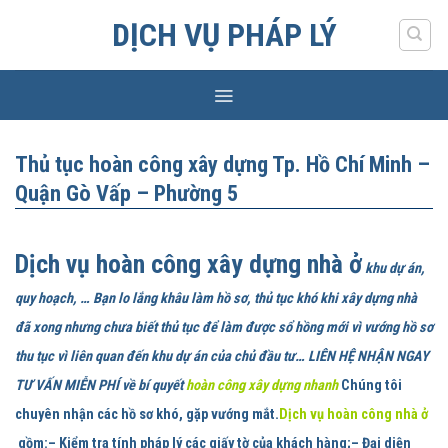
Skip
DỊCH VỤ PHÁP LÝ
to
content
Thủ tục hoàn công xây dựng Tp. Hồ Chí Minh –
Quận Gò Vấp – Phường 5
Dịch vụ hoàn công xây dựng nhà ở
khu dự án,
quy hoạch, … Bạn lo lắng khâu làm hồ sơ, thủ tục khó khi xây dựng nhà
đã xong nhưng chưa biết thủ tục để làm được sổ hồng mới vì vướng hồ sơ
thu tục vì liên quan đến khu dự án của chủ đầu tư… LIÊN HỆ NHẬN NGAY
TƯ VẤN MIỄN PHÍ về bí quyết
hoàn công xây dựng nhanh
Chúng tôi
chuyên nhận các hồ sơ khó, gặp vướng mắt.
Dịch vụ hoàn công nhà ở
gồm:
– Kiểm tra tính pháp lý các giấy tờ của khách hàng;– Đại diện