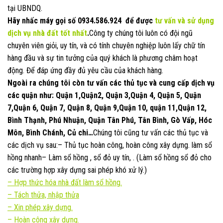
tại UBNDQ.
Hãy nhấc máy gọi số
0934.586.924
để được
tư vấn và sử dụng
dịch vụ nhà đất
tốt nhất
.
Công ty chúng tôi luôn có đội ngũ
chuyên viên giỏi, uy tín, và có tính chuyên nghiệp luôn lấy chữ tín
hàng đầu và sự tin tưởng của quý khách là phương châm hoạt
động. Để đáp ứng đầy đủ yêu cầu của khách hàng.
Ngoài ra chúng tôi còn tư vấn các thủ tục và cung cấp dịch vụ
các quận như: Quận 1,Quận2, Quận 3,Quận 4, Quận 5, Quận
7,Quận 6, Quận 7, Quận 8, Quận 9,Quận 10, quận 11,Quận 12,
Bình Thạnh, Phú Nhuận, Quận Tân Phú, Tân Bình, Gò Vấp, Hóc
Môn, Bình Chánh, Củ chi…
Chúng tôi cũng tư vấn các thủ tục và
các dịch vụ sau:– Thủ tục hoàn công, hoàn công xây dựng. làm sổ
hồng nhanh– Làm sổ hồng , sổ đỏ uy tín, . (Làm sổ hồng sổ đỏ cho
các trường hợp xây dựng sai phép khó xử lý.)
–
Hợp thức hóa nhà đất làm sổ hồng.
–
Tách thửa, nhập thửa
–
Xin phép xây dựng.
– Hoàn công xây dựng.