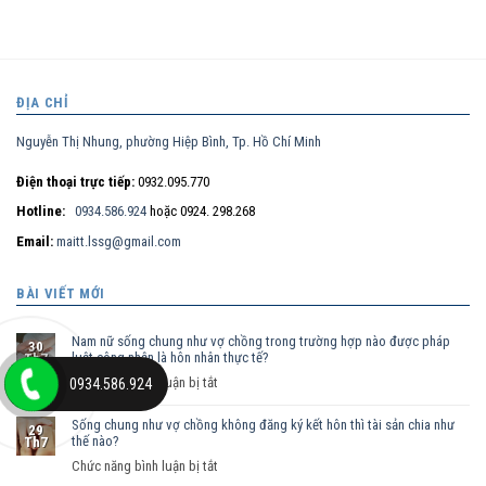
ĐỊA CHỈ
Nguyễn Thị Nhung, phường Hiệp Bình, Tp. Hồ Chí Minh
Điện thoại trực tiếp:
0932.095.770
Hotline:
0934.586.924
hoặc 0924. 298.268
Email:
maitt.lssg@gmail.com
BÀI VIẾT MỚI
Nam nữ sống chung như vợ chồng trong trường hợp nào được pháp
30
luật công nhận là hôn nhân thực tế?
Th7
ở
Chức năng bình luận bị tắt
0934.586.924
Nam
Sống chung như vợ chồng không đăng ký kết hôn thì tài sản chia như
nữ
29
thế nào?
Th7
sống
ở
Chức năng bình luận bị tắt
chung