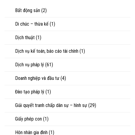
nuôi
riêng
nhìn
con
của
Bất động sản
(2)
luật
vợ,
sư
chồng
Di chúc – thừa kế
(1)
khi
ly
hôn
Dịch thuật
(1)
hoặc
tranh
chấp
Dịch vụ kế toán, báo cáo tài chính
(1)
tài
sản
Dịch vụ pháp lý
(61)
Doanh nghiệp và đầu tư
(4)
Đào tạo pháp lý
(1)
Giải quyết tranh chấp dân sự – hình sự
(29)
Giấy phép con
(1)
Hôn nhân gia đình
(1)