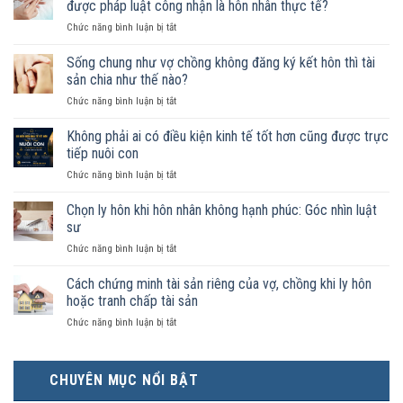
được pháp luật công nhận là hôn nhân thực tế?
ở
Chức năng bình luận bị tắt
Nam
nữ
Sống chung như vợ chồng không đăng ký kết hôn thì tài
sống
sản chia như thế nào?
chung
ở
Chức năng bình luận bị tắt
như
Sống
vợ
chung
Không phải ai có điều kiện kinh tế tốt hơn cũng được trực
chồng
như
trong
tiếp nuôi con
vợ
trường
ở
Chức năng bình luận bị tắt
chồng
hợp
Không
không
nào
phải
Chọn ly hôn khi hôn nhân không hạnh phúc: Góc nhìn luật
đăng
được
ai
ký
sư
pháp
có
kết
luật
ở
Chức năng bình luận bị tắt
điều
hôn
công
Chọn
kiện
thì
nhận
ly
Cách chứng minh tài sản riêng của vợ, chồng khi ly hôn
kinh
tài
là
hôn
tế
hoặc tranh chấp tài sản
sản
hôn
khi
tốt
chia
nhân
ở
Chức năng bình luận bị tắt
hôn
hơn
như
thực
Cách
nhân
cũng
thế
tế?
chứng
không
được
nào?
minh
hạnh
trực
CHUYÊN MỤC NỔI BẬT
tài
phúc:
tiếp
sản
Góc