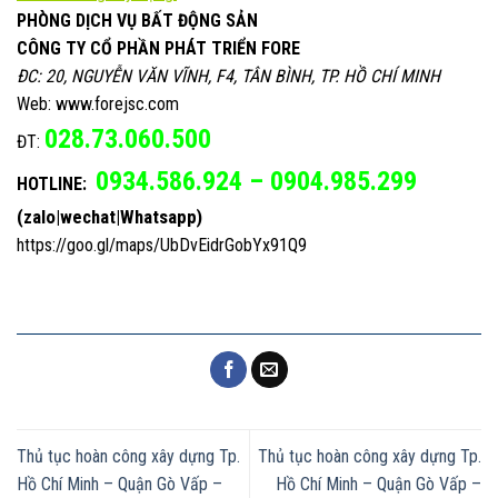
PHÒNG DỊCH VỤ BẤT ĐỘNG SẢN
CÔNG TY CỔ PHẦN PHÁT TRIỂN FORE
ĐC: 20, NGUYỄN VĂN VĨNH, F4, TÂN BÌNH, TP. HỒ CHÍ MINH
Web: www.forejsc.com
028.73.060.500
ĐT:
0934.586.924 – 0904.985.299
HOTLINE:
(zalo|wechat|Whatsapp)
https://goo.gl/maps/UbDvEidrGobYx91Q9
Thủ tục hoàn công xây dựng Tp.
Thủ tục hoàn công xây dựng Tp.
Hồ Chí Minh – Quận Gò Vấp –
Hồ Chí Minh – Quận Gò Vấp –