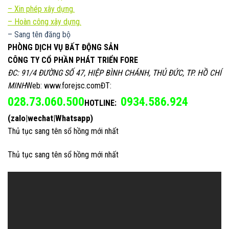
–
Xin phép xây dựng.
– Hoàn công xây dựng.
– Sang tên đăng bộ
PHÒNG DỊCH VỤ BẤT ĐỘNG SẢN
CÔNG TY CỔ PHẦN PHÁT TRIỂN FORE
ĐC: 91/4 ĐƯỜNG SỐ 47, HIỆP BÌNH CHÁNH, THỦ ĐỨC, TP. HỒ CHÍ
MINH
Web: www.forejsc.comĐT:
028.73.060.500
0934.586.924
HOTLINE:
(zalo|wechat|Whatsapp)
Thủ tục sang tên sổ hồng mới nhất
Thủ tục sang tên sổ hồng mới nhất