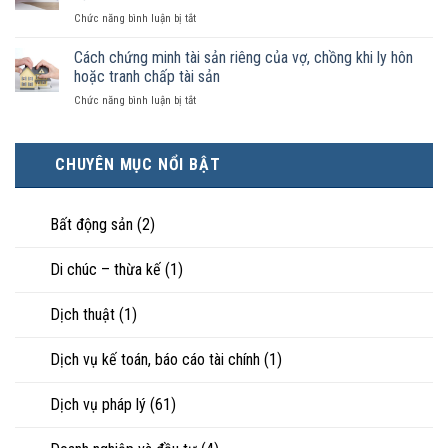
có
kết
luật
ở
Chức năng bình luận bị tắt
điều
hôn
công
Chọn
kiện
thì
nhận
ly
Cách chứng minh tài sản riêng của vợ, chồng khi ly hôn
kinh
tài
là
hôn
tế
hoặc tranh chấp tài sản
sản
hôn
khi
tốt
chia
nhân
ở
Chức năng bình luận bị tắt
hôn
hơn
như
thực
Cách
nhân
cũng
thế
tế?
chứng
không
được
nào?
minh
hạnh
trực
CHUYÊN MỤC NỔI BẬT
tài
phúc:
tiếp
sản
Góc
nuôi
riêng
nhìn
con
của
Bất động sản
(2)
luật
vợ,
sư
chồng
Di chúc – thừa kế
(1)
khi
ly
hôn
Dịch thuật
(1)
hoặc
tranh
chấp
Dịch vụ kế toán, báo cáo tài chính
(1)
tài
sản
Dịch vụ pháp lý
(61)