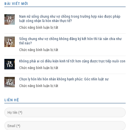
BÀI VIẾT MỚI
Nam nữ sống chung như vợ chồng trong trường hợp nào được pháp
30
luật công nhận là hôn nhân thực tế?
Th7
ở
Chức năng bình luận bị tắt
Nam
Sống chung như vợ chồng không đăng ký kết hôn thì tài sản chia như
nữ
29
thế nào?
Th7
sống
ở
Chức năng bình luận bị tắt
chung
Sống
như
Không phải ai có điều kiện kinh tế tốt hơn cũng được trực tiếp nuôi con
chung
vợ
28
Th7
như
ở
Chức năng bình luận bị tắt
chồng
vợ
Không
trong
chồng
Chọn ly hôn khi hôn nhân không hạnh phúc: Góc nhìn luật sư
phải
trường
27
Th7
không
ai
hợp
ở
Chức năng bình luận bị tắt
đăng
có
nào
Chọn
ký
điều
được
ly
LIÊN HỆ
kết
kiện
pháp
hôn
hôn
kinh
luật
khi
thì
tế
công
hôn
tài
tốt
nhận
nhân
sản
hơn
là
không