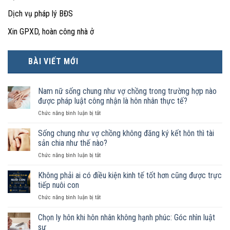
Dịch vụ pháp lý BĐS
Xin GPXD, hoàn công nhà ở
BÀI VIẾT MỚI
Nam nữ sống chung như vợ chồng trong trường hợp nào
được pháp luật công nhận là hôn nhân thực tế?
ở
Chức năng bình luận bị tắt
Nam
nữ
Sống chung như vợ chồng không đăng ký kết hôn thì tài
sống
sản chia như thế nào?
chung
ở
Chức năng bình luận bị tắt
như
Sống
vợ
chung
Không phải ai có điều kiện kinh tế tốt hơn cũng được trực
chồng
như
trong
tiếp nuôi con
vợ
trường
ở
Chức năng bình luận bị tắt
chồng
hợp
Không
không
nào
phải
Chọn ly hôn khi hôn nhân không hạnh phúc: Góc nhìn luật
đăng
được
ai
ký
sư
pháp