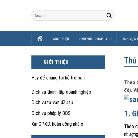
Skip
to
content
TRANG
GIỚI THIỆU
LĨNH VỰC PHÁP LÝ
LĨNH VỰC
CHỦ
Thủ 
GIỚI THIỆU
Hãy để chúng tôi hỗ trợ bạn
Theo q
đỏ). V
Dịch vụ thành lập doanh nghiệp
Dịch vu tư vấn đầu tư
1. G
Dịch vụ pháp lý BĐS
Xin GPXD, hoàn công nhà ở
Theo q
nhượng