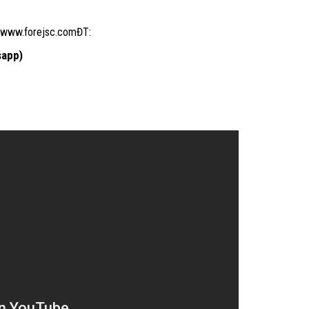
 www.forejsc.comĐT:
sapp)