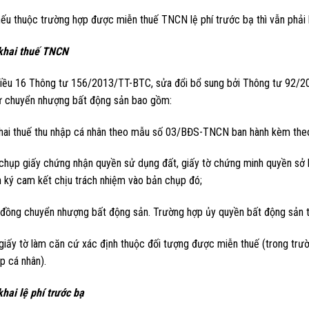
ếu thuộc trường hợp được miễn thuế TNCN lệ phí trước bạ thì vẫn phải kê
khai thuế TNCN
iều 16 Thông tư 156/2013/TT-BTC, sửa đổi bổ sung bởi Thông tư 92/20
ừ chuyển nhượng bất động sản bao gồm:
khai thuế thu nhập cá nhân theo mẫu số 03/BĐS-TNCN ban hành kèm th
 chụp giấy chứng nhận quyền sử dụng đất, giấy tờ chứng minh quyền sở 
n ký cam kết chịu trách nhiệm vào bản chụp đó;
 đồng chuyển nhượng bất động sản. Trường hợp ủy quyền bất động sản t
 giấy tờ làm căn cứ xác định thuộc đối tượng được miễn thuế (trong t
p cá nhân).
hai lệ phí trước bạ