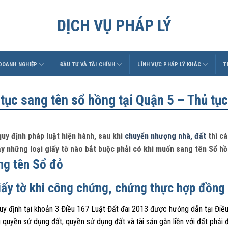
DỊCH VỤ PHÁP LÝ
 DOANH NGHIỆP
ĐẦU TƯ VÀ TÀI CHÍNH
LĨNH VỰC PHÁP LÝ KHÁC
T
tục sang tên sổ hồng tại Quận 5 – Thủ tụ
uy định pháp luật hiện hành, sau khi
chuyển nhượng nhà, đất
thì cá
ậy những loại giấy tờ nào bắt buộc phải có khi muốn sang tên Sổ hồ
iấy tờ khi công chứng, chứng thực hợp đồng
uy định tại khoản 3 Điều 167 Luật Đất đai 2013 được hướng dẫn tại Đi
 quyền sử dụng đất, quyền sử dụng đất và tài sản gắn liền với đất phả