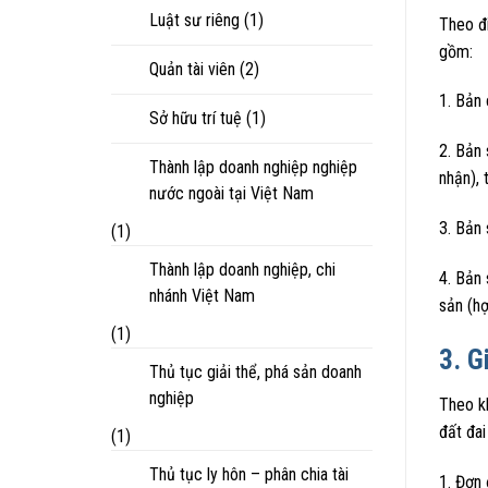
Luật sư riêng
(1)
Theo đ
gồm:
Quản tài viên
(2)
1. Bản
Sở hữu trí tuệ
(1)
2. Bản 
Thành lập doanh nghiệp nghiệp
nhận), 
nước ngoài tại Việt Nam
3. Bản 
(1)
Thành lập doanh nghiệp, chi
4. Bản 
nhánh Việt Nam
sản (h
(1)
3. G
Thủ tục giải thể, phá sản doanh
nghiệp
Theo k
đất đa
(1)
Thủ tục ly hôn – phân chia tài
1. Đơn 