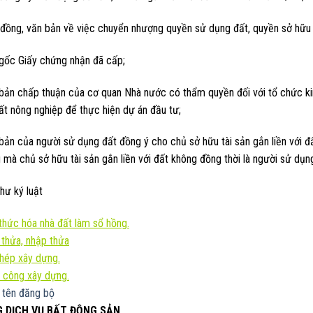
đồng, văn bản về việc chuyển nhượng quyền sử dụng đất, quyền sở hữu tà
 gốc Giấy chứng nhận đã cấp;
 bản chấp thuận của cơ quan Nhà nước có thẩm quyền đối với tổ chức ki
ất nông nghiệp để thực hiện dự án đầu tư;
 bản của người sử dụng đất đồng ý cho chủ sở hữu tài sản gắn liền với 
mà chủ sở hữu tài sản gắn liền với đất không đồng thời là người sử dụn
hư ký luật
hức hóa nhà đất làm sổ hồng.
 thửa, nhập thửa
phép xây dựng.
 công xây dựng.
 tên đăng bộ
 DỊCH VỤ BẤT ĐỘNG SẢN