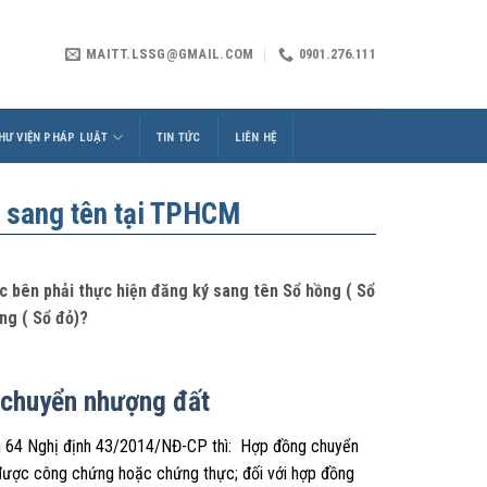
MAITT.LSSG@GMAIL.COM
0901.276.111
HƯ VIỆN PHÁP LUẬT
TIN TỨC
LIÊN HỆ
c sang tên tại TPHCM
c bên phải thực hiện đăng ký sang tên Sổ hồng ( Sổ
ng ( Sổ đỏ)?
chuyển nhượng đất
ều 64 Nghị định 43/2014/NĐ-CP thì: Hợp đồng chuyển
i được công chứng hoặc chứng thực; đối với hợp đồng