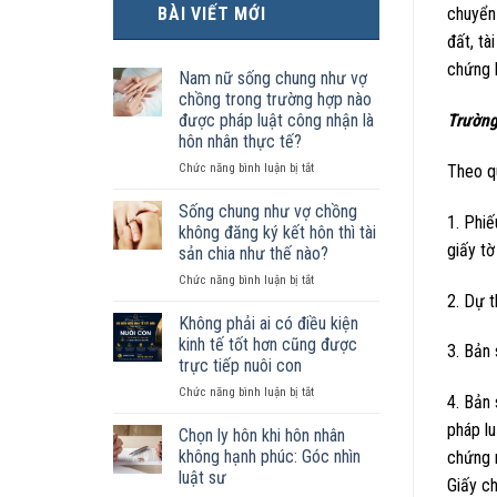
BÀI VIẾT MỚI
chuyển
đất, tà
chứng 
Nam nữ sống chung như vợ
chồng trong trường hợp nào
được pháp luật công nhận là
Trường
hôn nhân thực tế?
ở
Chức năng bình luận bị tắt
Theo q
Nam
nữ
Sống chung như vợ chồng
1. Phi
sống
không đăng ký kết hôn thì tài
chung
giấy tờ
sản chia như thế nào?
như
ở
Chức năng bình luận bị tắt
vợ
2. Dự t
Sống
chồng
chung
trong
Không phải ai có điều kiện
như
trường
kinh tế tốt hơn cũng được
3. Bản
vợ
hợp
trực tiếp nuôi con
chồng
nào
ở
Chức năng bình luận bị tắt
không
được
4. Bản 
Không
đăng
pháp
pháp lu
phải
ký
luật
Chọn ly hôn khi hôn nhân
ai
kết
công
không hạnh phúc: Góc nhìn
chứng 
có
hôn
nhận
luật sư
Giấy ch
điều
thì
là