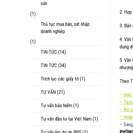
sản
2. Hợp 
(1)
Thủ tục mua bán, sát nhập
3. Bản
doanh nghiệp
4. Văn
(1)
dụng đ
TIN TỨC
(14)
5. Văn
TIN TỨC
(34)
nhượng 
Trích lục các giấy tờ
(1)
Theo T
TƯ VẤN
(21)
–
Hợp t
–
Tách
Tư vấn bảo hiểm
(1)
–
Xin 
– Hoàn
Tư vấn đầu tư tại Việt Nam
(1)
– Sang
PHÒNG
Tư vấn lập dự án BĐS
(1)