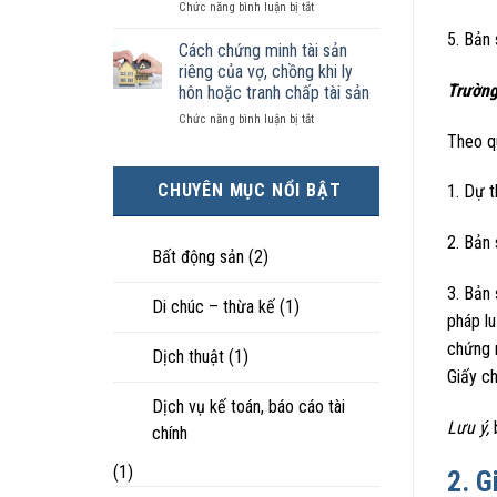
ở
Chức năng bình luận bị tắt
kiện
tài
hôn
Chọn
kinh
sản
nhân
5. Bản 
ly
tế
chia
Cách chứng minh tài sản
thực
hôn
tốt
như
tế?
riêng của vợ, chồng khi ly
khi
hơn
thế
Trường
hôn hoặc tranh chấp tài sản
hôn
cũng
nào?
ở
Chức năng bình luận bị tắt
nhân
được
Cách
Theo q
không
trực
chứng
hạnh
tiếp
minh
phúc:
nuôi
CHUYÊN MỤC NỔI BẬT
1. Dự t
tài
Góc
con
sản
nhìn
riêng
luật
2. Bản
của
sư
Bất động sản
(2)
vợ,
chồng
3. Bản 
Di chúc – thừa kế
(1)
khi
pháp lu
ly
hôn
chứng 
Dịch thuật
(1)
hoặc
Giấy ch
tranh
chấp
Dịch vụ kế toán, báo cáo tài
tài
Lưu ý,
b
chính
sản
(1)
2. G