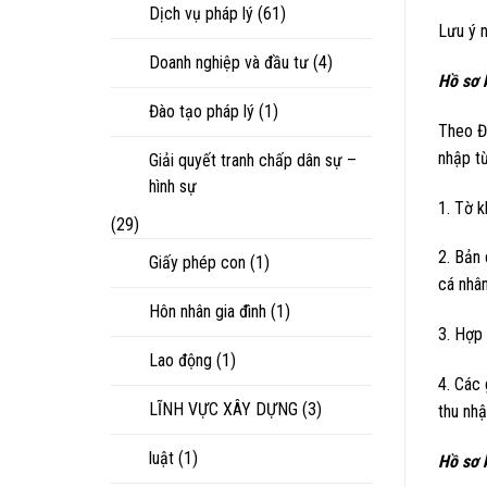
Dịch vụ pháp lý
(61)
Lưu ý n
Doanh nghiệp và đầu tư
(4)
Hồ sơ 
Đào tạo pháp lý
(1)
Theo Đ
nhập t
Giải quyết tranh chấp dân sự –
hình sự
1. Tờ 
(29)
2. Bản
Giấy phép con
(1)
cá nhâ
Hôn nhân gia đình
(1)
3. Hợp
Lao động
(1)
4. Các
LĨNH VỰC XÂY DỰNG
(3)
thu nhậ
luật
(1)
Hồ sơ k