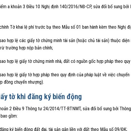
iểm a khoản 3 Điều 10 Nghị định 140/2016/NĐ-CP, sửa đổi bổ sung bởi N
 chính Tờ khai lệ phí trước bạ theo Mẫu số 01 ban hành kèm theo Nghị 
sao hợp lệ các giấy tờ chứng minh tài sản (hoặc chủ tài sản) thuộc diện
trừ trường hợp nộp bản chính;
sao hợp lệ giấy tờ chứng minh nhà, đất có nguồn gốc hợp pháp theo quy 
sao hợp lệ giấy tờ hợp pháp theo quy định của pháp luật về việc chuyển g
ợp đồng chuyển nhượng).
iấy tờ khi đăng ký biến động
hoản 2 Điều 9 Thông tư 24/2014/TT-BTNMT, sửa đổi bổ sung bởi Thông
i bao gồm:
đăng ký biến động đất đai, tài sản gắn liền với đất theo Mẫu số 09/ĐK;