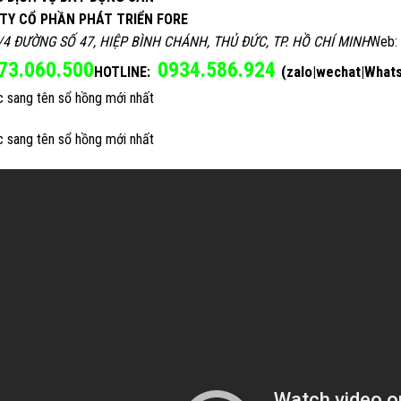
TY CỔ PHẦN PHÁT TRIỂN FORE
/4 ĐƯỜNG SỐ 47, HIỆP BÌNH CHÁNH, THỦ ĐỨC, TP. HỒ CHÍ MINH
Web:
73.060.500
0934.586.924
(zalo|wechat|What
HOTLINE:
c sang tên sổ hồng mới nhất
c sang tên sổ hồng mới nhất