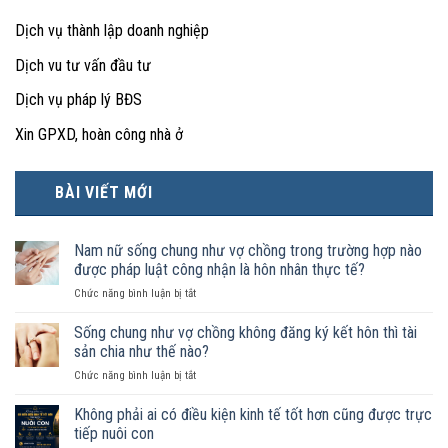
Dịch vụ thành lập doanh nghiệp
Dịch vu tư vấn đầu tư
Dịch vụ pháp lý BĐS
Xin GPXD, hoàn công nhà ở
BÀI VIẾT MỚI
Nam nữ sống chung như vợ chồng trong trường hợp nào
được pháp luật công nhận là hôn nhân thực tế?
ở
Chức năng bình luận bị tắt
Nam
nữ
Sống chung như vợ chồng không đăng ký kết hôn thì tài
sống
sản chia như thế nào?
chung
ở
Chức năng bình luận bị tắt
như
Sống
vợ
chung
Không phải ai có điều kiện kinh tế tốt hơn cũng được trực
chồng
như
trong
tiếp nuôi con
vợ
trường