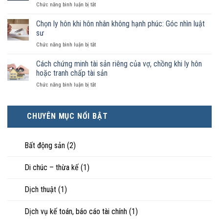
ở
Chức năng bình luận bị tắt
chồng
hợp
Không
không
nào
phải
Chọn ly hôn khi hôn nhân không hạnh phúc: Góc nhìn luật
đăng
được
ai
ký
sư
pháp
có
kết
luật
ở
Chức năng bình luận bị tắt
điều
hôn
công
Chọn
kiện
thì
nhận
ly
Cách chứng minh tài sản riêng của vợ, chồng khi ly hôn
kinh
tài
là
hôn
tế
hoặc tranh chấp tài sản
sản
hôn
khi
tốt
chia
nhân
ở
Chức năng bình luận bị tắt
hôn
hơn
như
thực
Cách
nhân
cũng
thế
tế?
chứng
không
được
nào?
minh
hạnh
trực
CHUYÊN MỤC NỔI BẬT
tài
phúc:
tiếp
sản
Góc
nuôi
riêng
nhìn
con
của
Bất động sản
(2)
luật
vợ,
sư
chồng
Di chúc – thừa kế
(1)
khi
ly
hôn
Dịch thuật
(1)
hoặc
tranh
chấp
Dịch vụ kế toán, báo cáo tài chính
(1)
tài