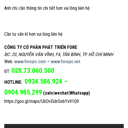
Anh chị cần thông tin chi tiết hơn vui lòng liên hệ :
Cần tư vấn kĩ hơn vui lòng liên hệ
CÔNG TY CỔ PHẦN PHÁT TRIỂN FORE
ĐC: 20, NGUYỄN VĂN VĨNH, F4, TÂN BÌNH, TP. HỒ CHÍ MINH
Web:
www.forejsc.com
–
www.forejsc.net
028.73.060.500
ĐT:
0934.586.924 –
HOTLINE:
0904.985.299
(zalo|wechat|Whatsapp)
https://goo.gl/maps/UbDvEidrGobYx91Q9