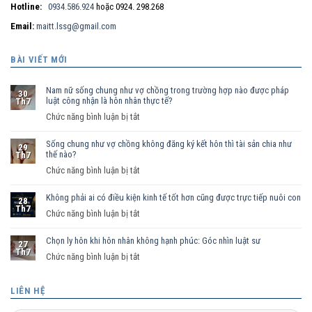
Hotline:
0934.586.924
hoặc 0924. 298.268
Email:
maitt.lssg@gmail.com
BÀI VIẾT MỚI
Nam nữ sống chung như vợ chồng trong trường hợp nào được pháp
30
luật công nhận là hôn nhân thực tế?
Th7
ở
Chức năng bình luận bị tắt
Nam
Sống chung như vợ chồng không đăng ký kết hôn thì tài sản chia như
nữ
29
thế nào?
Th7
sống
ở
Chức năng bình luận bị tắt
chung
Sống
như
Không phải ai có điều kiện kinh tế tốt hơn cũng được trực tiếp nuôi con
chung
vợ
28
Th7
như
ở
Chức năng bình luận bị tắt
chồng
vợ
Không
trong
chồng
Chọn ly hôn khi hôn nhân không hạnh phúc: Góc nhìn luật sư
phải
trường
27
Th7
không
ai
hợp
ở
Chức năng bình luận bị tắt
đăng
có
nào
Chọn
ký
điều
được
ly
LIÊN HỆ
kết
kiện
pháp
hôn
hôn
kinh
luật
khi