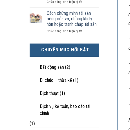
ở
Chức năng bình luận bị tắt
kiện
tài
hôn
Chọn
kinh
sản
nhân
ly
tế
chia
Cách chứng minh tài sản
thực
hôn
tốt
như
tế?
riêng của vợ, chồng khi ly
khi
hơn
thế
hôn hoặc tranh chấp tài sản
hôn
cũng
nào?
ở
Chức năng bình luận bị tắt
nhân
được
Cách
không
trực
chứng
hạnh
tiếp
minh
phúc:
nuôi
đ
CHUYÊN MỤC NỔI BẬT
tài
Góc
con
sản
nhìn
riêng
luật
của
sư
Bất động sản
(2)
vợ,
chồng
Di chúc – thừa kế
(1)
khi
ly
hôn
Dịch thuật
(1)
hoặc
tranh
chấp
Dịch vụ kế toán, báo cáo tài
tài
chính
sản
(1)