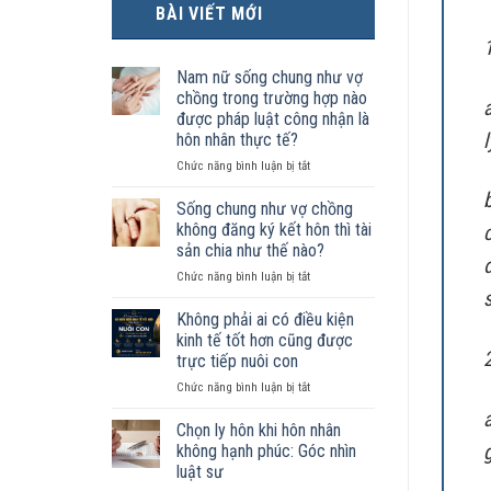
BÀI VIẾT MỚI
Nam nữ sống chung như vợ
chồng trong trường hợp nào
được pháp luật công nhận là
hôn nhân thực tế?
ở
Chức năng bình luận bị tắt
Nam
nữ
Sống chung như vợ chồng
sống
không đăng ký kết hôn thì tài
chung
sản chia như thế nào?
như
ở
Chức năng bình luận bị tắt
vợ
Sống
chồng
chung
trong
Không phải ai có điều kiện
như
trường
kinh tế tốt hơn cũng được
vợ
hợp
trực tiếp nuôi con
chồng
nào
ở
Chức năng bình luận bị tắt
không
được
Không
đăng
pháp
phải
ký
luật
Chọn ly hôn khi hôn nhân
ai
kết
công
không hạnh phúc: Góc nhìn
có
hôn
nhận
luật sư
điều
thì
là