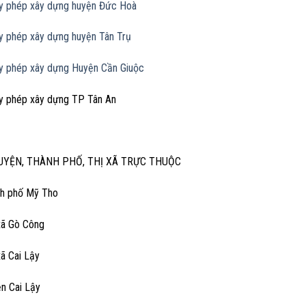
ấy phép xây dựng huyện Đức Hoà
ấy phép xây dựng huyện Tân Trụ
ấy phép xây dựng Huyện Cần Giuộc
ấy phép xây dựng TP Tân An
UYỆN, THÀNH PHỐ, THỊ XÃ TRỰC THUỘC
nh phố Mỹ Tho
 xã Gò Công
xã Cai Lậy
ện Cai Lậy