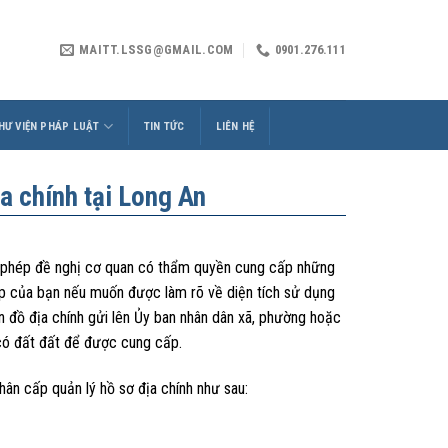
MAITT.LSSG@GMAIL.COM
0901.276.111
HƯ VIỆN PHÁP LUẬT
TIN TỨC
LIÊN HỆ
ịa chính tại Long An
c phép đề nghị cơ quan có thẩm quyền cung cấp những
ợp của bạn nếu muốn được làm rõ về diện tích sử dụng
ản đồ địa chính gửi lên Ủy ban nhân dân xã, phường hoặc
có đất đất để được cung cấp.
ân cấp quản lý hồ sơ địa chính như sau: