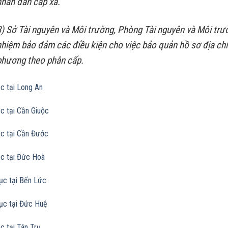
nhân dân cấp xã.
3) Sở Tài nguyên và Môi trường, Phòng Tài nguyên và Môi trư
nhiệm bảo đảm các điều kiện cho việc bảo quản hồ sơ địa ch
phương theo phân cấp.
ục tại Long An
ục tại Cần Giuộc
ục tại Cần Đước
ục tại Đức Hoà
Lục tại Bến Lức
Lục tại Đức Huệ
ục tại Tân Trụ