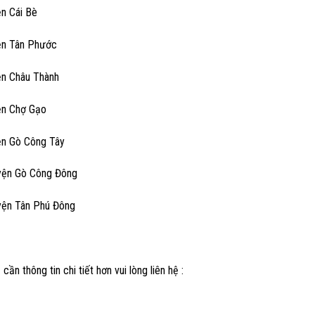
ện Cái Bè
ện Tân Phước
ện Châu Thành
ện Chợ Gạo
ện Gò Công Tây
yện Gò Công Đông
yện Tân Phú Đông
 cần thông tin chi tiết hơn vui lòng liên hệ :