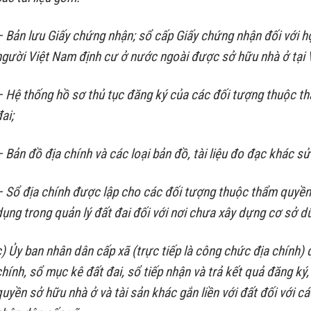
– Bản lưu Giấy chứng nhận; sổ cấp Giấy chứng nhận đối với h
người Việt Nam định cư ở nước ngoài được sở hữu nhà ở tại 
– Hệ thống hồ sơ thủ tục đăng ký của các đối tượng thuộc th
ai;
– Bản đồ địa chính và các loại bản đồ, tài liệu đo đạc khác s
– Sổ địa chính được lập cho các đối tượng thuộc thẩm quyền
dụng trong quản lý đất đai đối với nơi chưa xây dựng cơ sở dữ
c) Ủy ban nhân dân cấp xã (trực tiếp là công chức địa chính) 
chính, sổ mục kê đất đai, sổ tiếp nhận và trả kết quả đăng k
quyền sở hữu nhà ở và tài sản khác gắn liền với đất đối với c