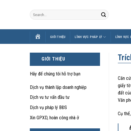
Skip
to
content
TRANG
GIỚI THIỆU
LĨNH VỰC PHÁP LÝ
LĨNH VỰC
CHỦ
Tríc
GIỚI THIỆU
Hãy để chúng tôi hỗ trợ bạn
Căn cứ
giấy t
Dịch vụ thành lập doanh nghiệp
đất củ
Dịch vu tư vấn đầu tư
Văn ph
Dịch vụ pháp lý BĐS
Cụ thể
Xin GPXD, hoàn công nhà ở