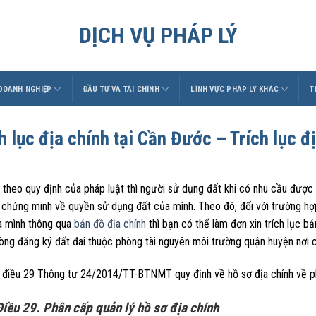
DỊCH VỤ PHÁP LÝ
 DOANH NGHIỆP
ĐẦU TƯ VÀ TÀI CHÍNH
LĨNH VỰC PHÁP LÝ KHÁC
T
h lục địa chính tại Cần Đước – Trích lục đ
 theo quy định của pháp luật thì người sử dụng đất khi có nhu cầu đượ
ờ chứng minh về quyền sử dụng đất của mình. Theo đó, đối với trường h
a mình thông qua
bản đồ địa chính
thì bạn có thể làm đơn xin trích lục b
òng đăng ký đất đai thuộc phòng tài nguyên môi trường quận huyện nơi 
, điều 29 Thông tư 24/2014/TT-BTNMT quy định về hồ sơ địa chính về ph
Điều 29. Phân cấp quản lý hồ sơ địa chính