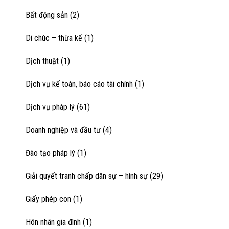
riêng
nhìn
con
của
Bất động sản
(2)
luật
vợ,
sư
chồng
Di chúc – thừa kế
(1)
khi
ly
hôn
Dịch thuật
(1)
hoặc
tranh
chấp
Dịch vụ kế toán, báo cáo tài chính
(1)
tài
sản
Dịch vụ pháp lý
(61)
Doanh nghiệp và đầu tư
(4)
Đào tạo pháp lý
(1)
Giải quyết tranh chấp dân sự – hình sự
(29)
Giấy phép con
(1)
Hôn nhân gia đình
(1)