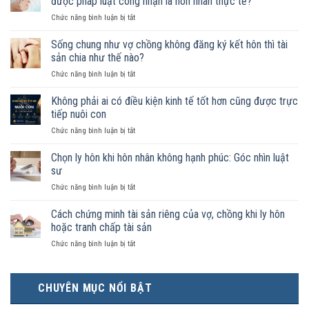
được pháp luật công nhận là hôn nhân thực tế?
ở
Chức năng bình luận bị tắt
Nam
nữ
Sống chung như vợ chồng không đăng ký kết hôn thì tài
sống
sản chia như thế nào?
chung
ở
Chức năng bình luận bị tắt
như
Sống
vợ
chung
Không phải ai có điều kiện kinh tế tốt hơn cũng được trực
chồng
như
trong
tiếp nuôi con
vợ
trường
ở
Chức năng bình luận bị tắt
chồng
hợp
Không
không
nào
phải
Chọn ly hôn khi hôn nhân không hạnh phúc: Góc nhìn luật
đăng
được
ai
ký
sư
pháp
có
kết
luật
ở
Chức năng bình luận bị tắt
điều
hôn
công
Chọn
kiện
thì
nhận
ly
Cách chứng minh tài sản riêng của vợ, chồng khi ly hôn
kinh
tài
là
hôn
tế
hoặc tranh chấp tài sản
sản
hôn
khi
tốt
chia
nhân
ở
Chức năng bình luận bị tắt
hôn
hơn
như
thực
Cách
nhân
cũng
thế
tế?
chứng
không
được
nào?
minh
hạnh
trực
CHUYÊN MỤC NỔI BẬT
tài
phúc:
tiếp
sản
Góc
nuôi