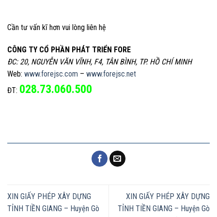
Cần tư vấn kĩ hơn vui lòng liên hệ
CÔNG TY CỔ PHẦN PHÁT TRIỂN FORE
ĐC: 20, NGUYỄN VĂN VĨNH, F4, TÂN BÌNH, TP. HỒ CHÍ MINH
Web:
www.forejsc.com
–
www.forejsc.net
028.73.060.500
ĐT:
XIN GIẤY PHÉP XÂY DỰNG
XIN GIẤY PHÉP XÂY DỰNG
TỈNH TIỀN GIANG – Huyện Gò
TỈNH TIỀN GIANG – Huyện Gò