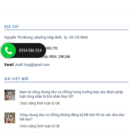
ĐỊA CHỈ
Nguyễn Thị Nhung, phường Hiệp Bình, Tp. Hồ Chí Minh
Điện thoại trực tiếp:
0932.095.770
0934.586.924
Hotline:
0934.586.924
hoặc 0924. 298.268
Email:
maitt.lssg@gmail.com
BÀI VIẾT MỚI
Nam nữ sống chung như vợ chồng trong trường hợp nào được pháp
30
luật công nhận là hôn nhân thực tế?
Th7
ở
Chức năng bình luận bị tắt
Nam
Sống chung như vợ chồng không đăng ký kết hôn thì tài sản chia như
nữ
29
thế nào?
Th7
sống
ở
Chức năng bình luận bị tắt
chung
Sống
như