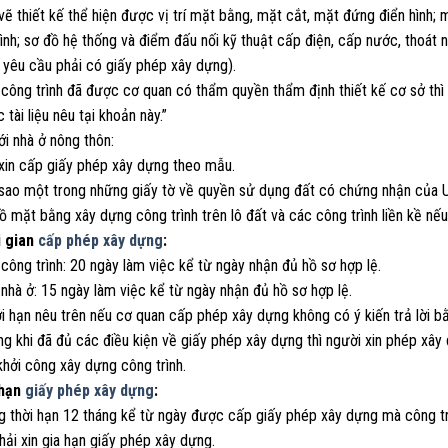
vẽ thiết kế thể hiện được vị trí mặt bằng, mặt cắt, mặt đứng điển hình;
ình; sơ đồ hệ thống và điểm đấu nối kỹ thuật cấp điện, cấp nước, thoát n
 yêu cầu phải có giấy phép xây dựng).
 công trình đã được cơ quan có thẩm quyền thẩm định thiết kế cơ sở thì
 tài liệu nêu tại khoản này.”
ới nhà ở nông thôn:
 xin cấp giấy phép xây dựng theo mẫu.
 sao một trong những giấy tờ về quyền sử dụng đất có chứng nhận của U
ồ mặt bằng xây dựng công trình trên lô đất và các công trình liền kề nế
i gian
cấp phép xây dựng
:
 công trình: 20 ngày làm việc kể từ ngày nhận đủ hồ sơ hợp lệ.
 nhà ở: 15 ngày làm việc kể từ ngày nhận đủ hồ sơ hợp lệ.
i hạn nêu trên nếu cơ quan cấp phép xây dựng không có ý kiến trả lời b
ng khi đã đủ các điều kiện về giấy phép xây dựng thì người xin phép x
hởi công xây dựng công trình.
 hạn
giấy phép xây dựng
:
g thời hạn 12 tháng kể từ ngày được cấp giấy phép xây dựng mà công tr
ải xin gia hạn giấy phép xây dựng.