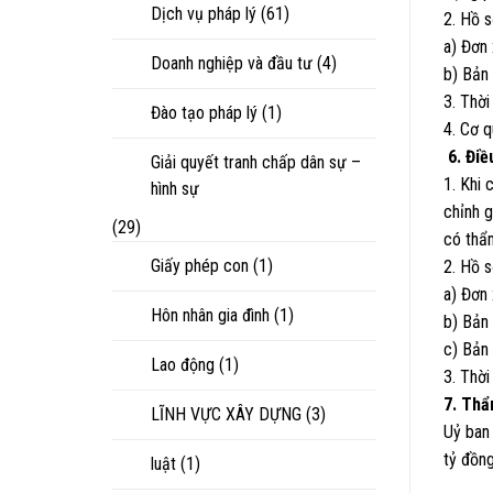
Dịch vụ pháp lý
(61)
2. Hồ 
a) Đơn 
Doanh nghiệp và đầu tư
(4)
b) Bản
3. Thời
Đào tạo pháp lý
(1)
4. Cơ 
6. Điề
Giải quyết tranh chấp dân sự –
1. Khi 
hình sự
chỉnh g
(29)
có thẩ
Giấy phép con
(1)
2. Hồ s
a) Đơn 
Hôn nhân gia đình
(1)
b) Bản
c) Bản 
Lao động
(1)
3. Thời
7. Th
LĨNH VỰC XÂY DỰNG
(3)
Uỷ ban
tỷ đồng
luật
(1)