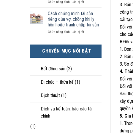
ở
Chức năng bình luận bị tắt
kiện
tài
hôn
3. Bản 
Chọn
kinh
sản
nhân
công tr
ly
tế
chia
Cách chứng minh tài sản
thực
hôn
tốt
như
tế?
riêng của vợ, chồng khi ly
cải tạo
khi
hơn
thế
hôn hoặc tranh chấp tài sản
Đối với
hôn
cũng
nào?
ở
Chức năng bình luận bị tắt
nhân
được
cho các
Cách
không
trực
B.Đối v
chứng
hạnh
tiếp
minh
phúc:
nuôi
1. Đơn
CHUYÊN MỤC NỔI BẬT
tài
Góc
con
2. Bản
sản
nhìn
riêng
luật
3. Sơ đ
của
sư
Bất động sản
(2)
4. Thờ
vợ,
chồng
Đối với
Di chúc – thừa kế
(1)
khi
Đối với
ly
hôn
Sau thờ
Dịch thuật
(1)
hoặc
xây dự
tranh
chấp
quyền k
Dịch vụ kế toán, báo cáo tài
tài
chính
5. Gia
sản
1. Tron
(1)
dựng ph