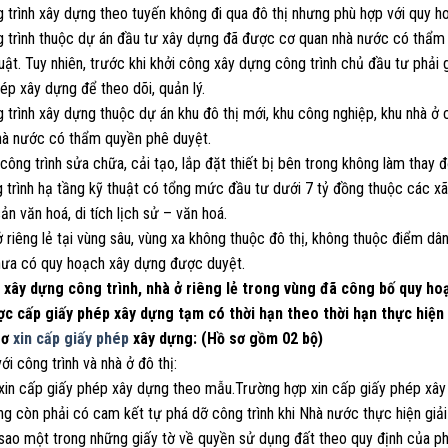
g trình xây dựng theo tuyến không đi qua đô thị nhưng phù hợp với quy 
 trình thuộc dự án đầu tư xây dựng đã được cơ quan nhà nước có thẩm q
uật. Tuy nhiên, trước khi khởi công xây dựng công trình chủ đầu tư phải
ép xây dựng để theo dõi, quản lý.
 trình xây dựng thuộc dự án khu đô thị mới, khu công nghiệp, khu nhà ở
hà nước có thẩm quyền phê duyệt.
công trình sửa chữa, cải tạo, lắp đặt thiết bị bên trong không làm thay đổ
g trình hạ tầng kỹ thuật có tổng mức đầu tư dưới 7 tỷ đồng thuộc các x
sản văn hoá, di tích lịch sử – văn hoá.
ở riêng lẻ tại vùng sâu, vùng xa không thuộc đô thị, không thuộc điểm dâ
hưa có quy hoạch xây dựng được duyệt.
c xây dựng công trình, nhà ở riêng lẻ trong vùng đã công bố quy h
ợc cấp giấy phép xây dựng tạm có thời hạn theo thời hạn thực hiện
sơ
xin cấp giấy phép
xây dựng: (Hồ sơ gồm 02 bộ)
với công trình và nhà ở đô thị:
 xin cấp giấy phép xây dựng theo mẫu.Trường hợp xin cấp giấy phép xây 
ng còn phải có cam kết tự phá dỡ công trình khi Nhà nước thực hiện giả
 sao một trong những giấy tờ về quyền sử dụng đất theo quy định của ph