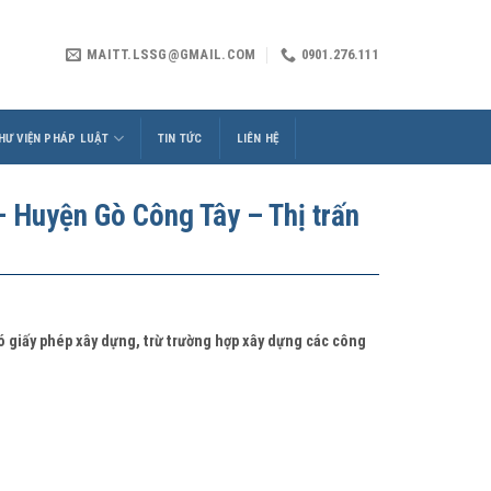
MAITT.LSSG@GMAIL.COM
0901.276.111
HƯ VIỆN PHÁP LUẬT
TIN TỨC
LIÊN HỆ
Huyện Gò Công Tây – Thị trấn
có giấy phép xây dựng, trừ trường hợp xây dựng các công