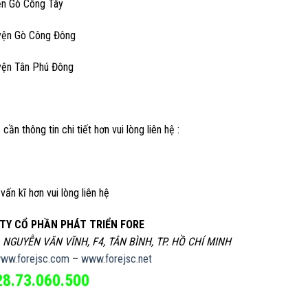
ện Gò Công Tây
yện Gò Công Đông
yện Tân Phú Đông
 cần thông tin chi tiết hơn vui lòng liên hệ :
vấn kĩ hơn vui lòng liên hệ
TY CỔ PHẦN PHÁT TRIỂN FORE
, NGUYỄN VĂN VĨNH, F4, TÂN BÌNH, TP. HỒ CHÍ MINH
ww.forejsc.com
–
www.forejsc.net
28.73.060.500