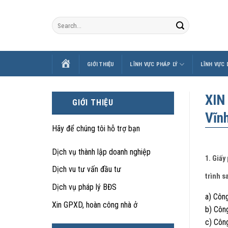
Skip
to
content
TRANG
GIỚI THIỆU
LĨNH VỰC PHÁP LÝ
LĨNH VỰC
CHỦ
XIN
GIỚI THIỆU
Vĩn
Hãy để chúng tôi hỗ trợ bạn
Dịch vụ thành lập doanh nghiệp
1. Giấy
Dịch vu tư vấn đầu tư
trình s
Dịch vụ pháp lý BĐS
a) Công
Xin GPXD, hoàn công nhà ở
b) Công
c) Công