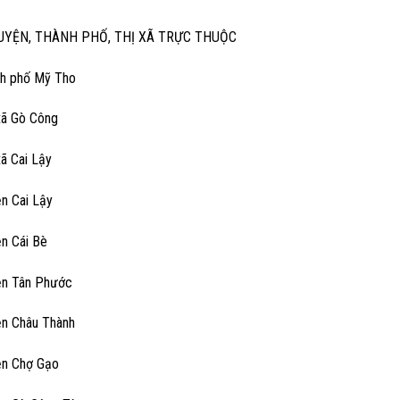
UYỆN, THÀNH PHỐ, THỊ XÃ TRỰC THUỘC
nh phố Mỹ Tho
 xã Gò Công
xã Cai Lậy
ện Cai Lậy
ện Cái Bè
ện Tân Phước
ện Châu Thành
ện Chợ Gạo