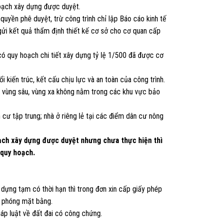
hoạch xây dựng được duyệt.
uyền phê duyệt, trừ công trình chỉ lập Báo cáo kinh tế
 gửi kết quả thẩm định thiết kế cơ sở cho cơ quan cấp
 có quy hoạch chi tiết xây dựng tỷ lệ 1/500 đã được cơ
i kiến trúc, kết cấu chịu lực và an toàn của công trình.
ã vùng sâu, vùng xa không nằm trong các khu vực bảo
n cư tập trung; nhà ở riêng lẻ tại các điểm dân cư nông
oạch xây dựng được duyệt nhưng chưa thực hiện thì
 quy hoạch.
dựng tạm có thời hạn thì trong đơn xin cấp giấy phép
i phóng mặt bằng.
áp luật về đất đai có công chứng.