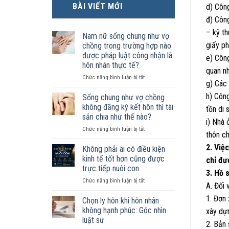
BÀI VIẾT MỚI
d) Côn
đ) Công
– kỹ th
Nam nữ sống chung như vợ
giấy ph
chồng trong trường hợp nào
được pháp luật công nhận là
e) Công
hôn nhân thực tế?
quan n
ở
Chức năng bình luận bị tắt
g) Các 
Nam
nữ
h) Côn
Sống chung như vợ chồng
sống
không đăng ký kết hôn thì tài
tồn di 
chung
sản chia như thế nào?
như
i) Nhà 
ở
Chức năng bình luận bị tắt
vợ
thôn c
Sống
chồng
chung
2. Việ
trong
Không phải ai có điều kiện
như
trường
kinh tế tốt hơn cũng được
chỉ đư
vợ
hợp
trực tiếp nuôi con
3. Hồ 
chồng
nào
ở
Chức năng bình luận bị tắt
không
được
A. Đối 
Không
đăng
pháp
1. Đơn
phải
ký
luật
Chọn ly hôn khi hôn nhân
ai
kết
công
không hạnh phúc: Góc nhìn
xây dự
có
hôn
nhận
luật sư
2. Bản
điều
thì
là