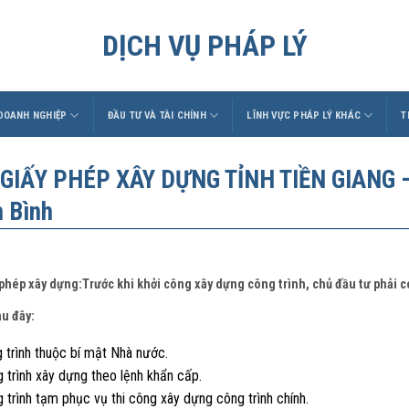
DỊCH VỤ PHÁP LÝ
 DOANH NGHIỆP
ĐẦU TƯ VÀ TÀI CHÍNH
LĨNH VỰC PHÁP LÝ KHÁC
T
 GIẤY PHÉP XÂY DỰNG TỈNH TIỀN GIANG – 
h Bình
 phép xây dựng:Trước khi khởi công xây dựng công trình, chủ đầu tư phải 
au đây:
 trình thuộc bí mật Nhà nước.
 trình xây dựng theo lệnh khẩn cấp.
 trình tạm phục vụ thi công xây dựng công trình chính.