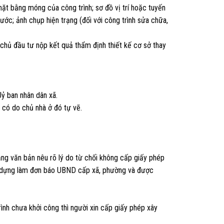
 mặt bằng móng của công trình; sơ đồ vị trí hoặc tuyến
ước; ảnh chụp hiện trạng (đối với công trình sửa chữa,
 chủ đầu tư nộp kết quả thẩm định thiết kế cơ sở thay
ỷ ban nhân dân xã.
u có do chủ nhà ở đó tự vẽ.
ằng văn bản nêu rõ lý do từ chối không cấp giấy phép
ây dựng làm đơn báo UBND cấp xã, phường và được
ình chưa khởi công thì người xin cấp giấy phép xây