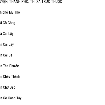
UYỆN, THÀNH PHỐ, THỊ XÃ TRỰC THUỘC
nh phố Mỹ Tho
 xã Gò Công
xã Cai Lậy
ện Cai Lậy
ện Cái Bè
ện Tân Phước
ện Châu Thành
ện Chợ Gạo
ện Gò Công Tây