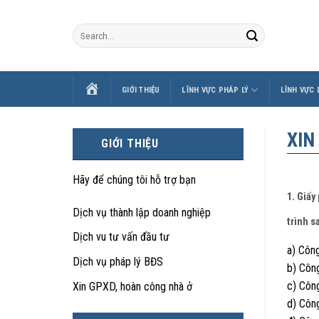
Skip
to
content
TRANG
GIỚI THIỆU
LĨNH VỰC PHÁP LÝ
LĨNH VỰC
CHỦ
XIN
GIỚI THIỆU
Hãy để chúng tôi hỗ trợ bạn
1. Giấy
Dịch vụ thành lập doanh nghiệp
trình s
Dịch vu tư vấn đầu tư
a) Công
Dịch vụ pháp lý BĐS
b) Công
c) Công
Xin GPXD, hoàn công nhà ở
d) Côn