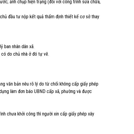
ước; ảnh chụp hiện trạng (đối với công trình sửa chữa,
 chủ đầu tư nộp kết quả thẩm định thiết kế cơ sở thay
ỷ ban nhân dân xã.
u có do chủ nhà ở đó tự vẽ.
ằng văn bản nêu rõ lý do từ chối không cấp giấy phép
ây dựng làm đơn báo UBND cấp xã, phường và được
ình chưa khởi công thì người xin cấp giấy phép xây