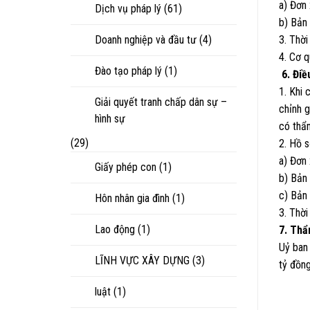
a) Đơn 
Dịch vụ pháp lý
(61)
b) Bản
Doanh nghiệp và đầu tư
(4)
3. Thời
4. Cơ 
Đào tạo pháp lý
(1)
6. Điề
1. Khi 
Giải quyết tranh chấp dân sự –
chỉnh g
hình sự
có thẩ
(29)
2. Hồ s
a) Đơn 
Giấy phép con
(1)
b) Bản
c) Bản 
Hôn nhân gia đình
(1)
3. Thời
Lao động
(1)
7. Th
Uỷ ban
LĨNH VỰC XÂY DỰNG
(3)
tỷ đồng
luật
(1)