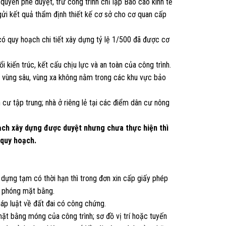
uyền phê duyệt, trừ công trình chỉ lập Báo cáo kinh tế
 gửi kết quả thẩm định thiết kế cơ sở cho cơ quan cấp
 có quy hoạch chi tiết xây dựng tỷ lệ 1/500 đã được cơ
i kiến trúc, kết cấu chịu lực và an toàn của công trình.
ã vùng sâu, vùng xa không nằm trong các khu vực bảo
n cư tập trung; nhà ở riêng lẻ tại các điểm dân cư nông
oạch xây dựng được duyệt nhưng chưa thực hiện thì
 quy hoạch.
dựng tạm có thời hạn thì trong đơn xin cấp giấy phép
i phóng mặt bằng.
áp luật về đất đai có công chứng.
 mặt bằng móng của công trình; sơ đồ vị trí hoặc tuyến