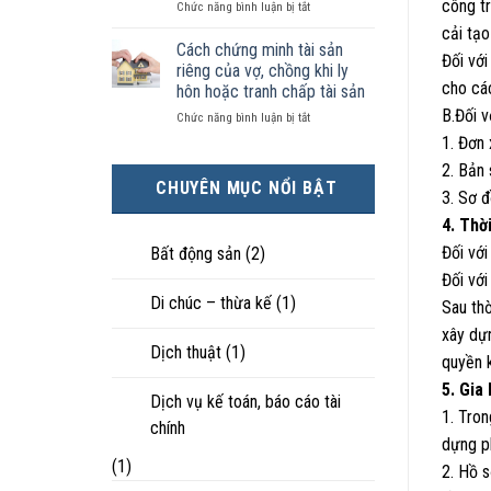
công tr
ở
Chức năng bình luận bị tắt
kiện
tài
hôn
Chọn
kinh
sản
nhân
cải tạo
ly
tế
chia
Cách chứng minh tài sản
thực
Đối với
hôn
tốt
như
tế?
riêng của vợ, chồng khi ly
khi
hơn
thế
cho các
hôn hoặc tranh chấp tài sản
hôn
cũng
nào?
B.Đối v
ở
Chức năng bình luận bị tắt
nhân
được
Cách
không
trực
1. Đơn
chứng
hạnh
tiếp
2. Bản
minh
phúc:
nuôi
CHUYÊN MỤC NỔI BẬT
tài
Góc
con
3. Sơ đ
sản
nhìn
4. Thờ
riêng
luật
của
sư
Đối với
Bất động sản
(2)
vợ,
Đối với
chồng
Di chúc – thừa kế
(1)
khi
Sau thờ
ly
xây dự
hôn
Dịch thuật
(1)
hoặc
quyền k
tranh
5. Gia
chấp
Dịch vụ kế toán, báo cáo tài
1. Tron
tài
chính
sản
dựng ph
(1)
2. Hồ 