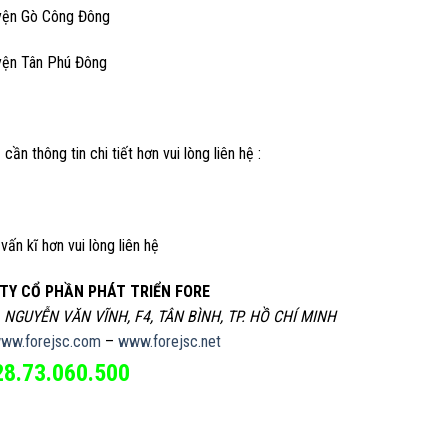
yện Gò Công Đông
yện Tân Phú Đông
 cần thông tin chi tiết hơn vui lòng liên hệ :
vấn kĩ hơn vui lòng liên hệ
TY CỔ PHẦN PHÁT TRIỂN FORE
, NGUYỄN VĂN VĨNH, F4, TÂN BÌNH, TP. HỒ CHÍ MINH
ww.forejsc.com
–
www.forejsc.net
28.73.060.500