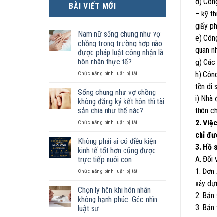
đ) Công
BÀI VIẾT MỚI
– kỹ th
giấy ph
Nam nữ sống chung như vợ
e) Công
chồng trong trường hợp nào
quan n
được pháp luật công nhận là
hôn nhân thực tế?
g) Các 
ở
h) Côn
Chức năng bình luận bị tắt
Nam
tồn di 
nữ
Sống chung như vợ chồng
i) Nhà 
sống
không đăng ký kết hôn thì tài
chung
sản chia như thế nào?
thôn c
như
2. Việ
ở
Chức năng bình luận bị tắt
vợ
Sống
chồng
chỉ đư
chung
trong
Không phải ai có điều kiện
3. Hồ 
như
trường
kinh tế tốt hơn cũng được
vợ
hợp
A. Đối 
trực tiếp nuôi con
chồng
nào
1. Đơn
ở
Chức năng bình luận bị tắt
không
được
Không
đăng
pháp
xây dự
phải
ký
luật
Chọn ly hôn khi hôn nhân
2. Bản
ai
kết
công
không hạnh phúc: Góc nhìn
có
hôn
nhận
3. Bản 
luật sư
điều
thì
là