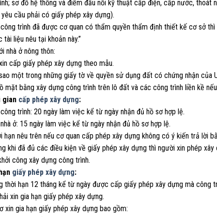
ình; sơ đồ hệ thống và điểm đấu nối kỹ thuật cấp điện, cấp nước, thoát n
 yêu cầu phải có giấy phép xây dựng).
 công trình đã được cơ quan có thẩm quyền thẩm định thiết kế cơ sở thì
 tài liệu nêu tại khoản này.”
ới nhà ở nông thôn:
 xin cấp giấy phép xây dựng theo mẫu.
 sao một trong những giấy tờ về quyền sử dụng đất có chứng nhận của U
ồ mặt bằng xây dựng công trình trên lô đất và các công trình liền kề nế
i gian
cấp phép xây dựng
:
 công trình: 20 ngày làm việc kể từ ngày nhận đủ hồ sơ hợp lệ.
 nhà ở: 15 ngày làm việc kể từ ngày nhận đủ hồ sơ hợp lệ.
i hạn nêu trên nếu cơ quan cấp phép xây dựng không có ý kiến trả lời b
ng khi đã đủ các điều kiện về giấy phép xây dựng thì người xin phép x
hởi công xây dựng công trình.
 hạn
giấy phép xây dựng
:
g thời hạn 12 tháng kể từ ngày được cấp giấy phép xây dựng mà công tr
ải xin gia hạn giấy phép xây dựng.
sơ xin gia hạn giấy phép xây dựng bao gồm: