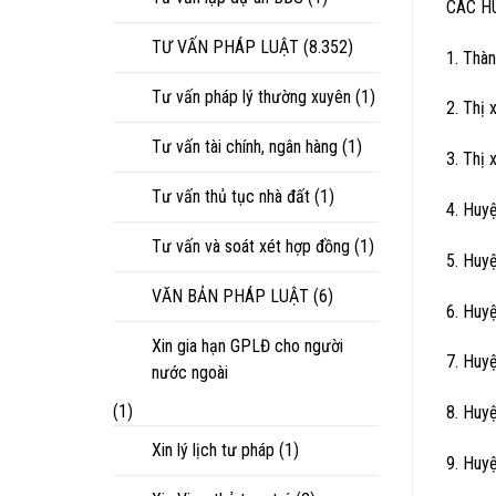
CÁC H
TƯ VẤN PHÁP LUẬT
(8.352)
1. Thà
Tư vấn pháp lý thường xuyên
(1)
2. Thị
Tư vấn tài chính, ngân hàng
(1)
3. Thị 
Tư vấn thủ tục nhà đất
(1)
4. Huy
Tư vấn và soát xét hợp đồng
(1)
5. Huy
VĂN BẢN PHÁP LUẬT
(6)
6. Huy
Xin gia hạn GPLĐ cho người
7. Huy
nước ngoài
(1)
8. Huy
Xin lý lịch tư pháp
(1)
9. Huy