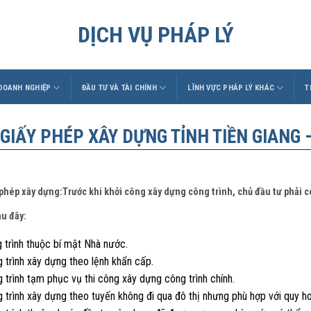
DỊCH VỤ PHÁP LÝ
 DOANH NGHIỆP
ĐẦU TƯ VÀ TÀI CHÍNH
LĨNH VỰC PHÁP LÝ KHÁC
T
 GIẤY PHÉP XÂY DỰNG TỈNH TIỀN GIANG – 
 phép xây dựng:Trước khi khởi công xây dựng công trình, chủ đầu tư phải 
au đây:
 trình thuộc bí mật Nhà nước.
 trình xây dựng theo lệnh khẩn cấp.
 trình tạm phục vụ thi công xây dựng công trình chính.
g trình xây dựng theo tuyến không đi qua đô thị nhưng phù hợp với quy 