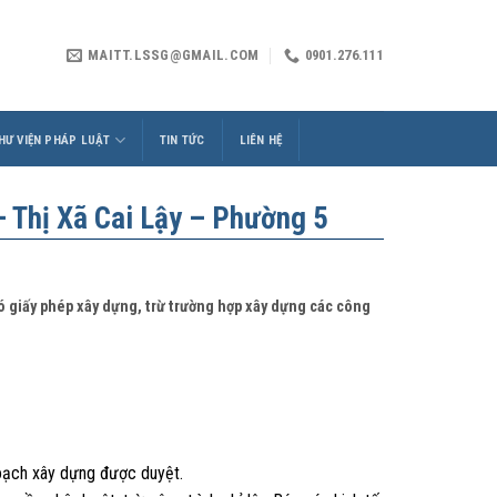
MAITT.LSSG@GMAIL.COM
0901.276.111
HƯ VIỆN PHÁP LUẬT
TIN TỨC
LIÊN HỆ
Thị Xã Cai Lậy – Phường 5
có giấy phép xây dựng, trừ trường hợp xây dựng các công
hoạch xây dựng được duyệt.