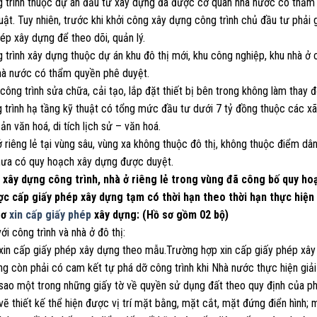
 trình thuộc dự án đầu tư xây dựng đã được cơ quan nhà nước có thẩm q
uật. Tuy nhiên, trước khi khởi công xây dựng công trình chủ đầu tư phải
ép xây dựng để theo dõi, quản lý.
 trình xây dựng thuộc dự án khu đô thị mới, khu công nghiệp, khu nhà ở
hà nước có thẩm quyền phê duyệt.
công trình sửa chữa, cải tạo, lắp đặt thiết bị bên trong không làm thay đổ
g trình hạ tầng kỹ thuật có tổng mức đầu tư dưới 7 tỷ đồng thuộc các x
sản văn hoá, di tích lịch sử – văn hoá.
ở riêng lẻ tại vùng sâu, vùng xa không thuộc đô thị, không thuộc điểm dâ
hưa có quy hoạch xây dựng được duyệt.
c xây dựng công trình, nhà ở riêng lẻ trong vùng đã công bố quy h
ợc cấp giấy phép xây dựng tạm có thời hạn theo thời hạn thực hiện
sơ
xin cấp giấy phép
xây dựng: (Hồ sơ gồm 02 bộ)
với công trình và nhà ở đô thị:
 xin cấp giấy phép xây dựng theo mẫu.Trường hợp xin cấp giấy phép xây 
ng còn phải có cam kết tự phá dỡ công trình khi Nhà nước thực hiện giả
 sao một trong những giấy tờ về quyền sử dụng đất theo quy định của ph
vẽ thiết kế thể hiện được vị trí mặt bằng, mặt cắt, mặt đứng điển hình;