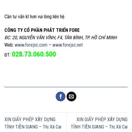
Cần tư vấn kĩ hơn vui lòng liên hệ
CÔNG TY CỔ PHẦN PHÁT TRIỂN FORE
ĐC: 20, NGUYỄN VĂN VĨNH, F4, TÂN BÌNH, TP. HỒ CHÍ MINH
Web:
www.forejsc.com
–
www.forejsc.net
028.73.060.500
ĐT:
XIN GIẤY PHÉP XÂY DỰNG
XIN GIẤY PHÉP XÂY DỰNG
TỈNH TIỀN GIANG – Thị Xã Cai
TỈNH TIỀN GIANG – Thị Xã Cai