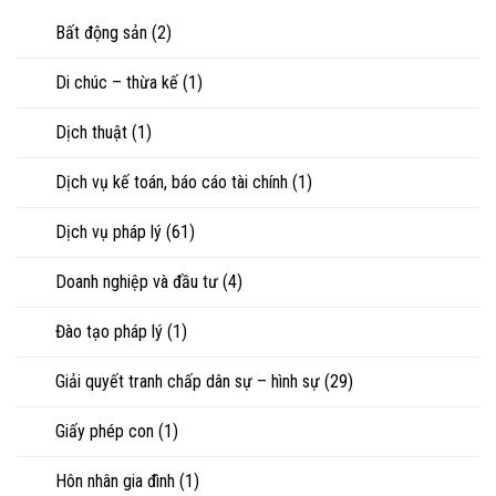
riêng
nhìn
con
của
Bất động sản
(2)
luật
vợ,
sư
chồng
Di chúc – thừa kế
(1)
khi
ly
hôn
Dịch thuật
(1)
hoặc
tranh
chấp
Dịch vụ kế toán, báo cáo tài chính
(1)
tài
sản
Dịch vụ pháp lý
(61)
Doanh nghiệp và đầu tư
(4)
Đào tạo pháp lý
(1)
Giải quyết tranh chấp dân sự – hình sự
(29)
Giấy phép con
(1)
Hôn nhân gia đình
(1)