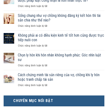
được pháp luật công nhận là hôn nhân thực tế?
ở
Chức năng bình luận bị tắt
Nam
nữ
Sống chung như vợ chồng không đăng ký kết hôn thì tài
sống
sản chia như thế nào?
chung
ở
Chức năng bình luận bị tắt
như
Sống
vợ
chung
Không phải ai có điều kiện kinh tế tốt hơn cũng được trực
chồng
như
trong
tiếp nuôi con
vợ
trường
ở
Chức năng bình luận bị tắt
chồng
hợp
Không
không
nào
phải
Chọn ly hôn khi hôn nhân không hạnh phúc: Góc nhìn luật
đăng
được
ai
ký
sư
pháp
có
kết
luật
ở
Chức năng bình luận bị tắt
điều
hôn
công
Chọn
kiện
thì
nhận
ly
Cách chứng minh tài sản riêng của vợ, chồng khi ly hôn
kinh
tài
là
hôn
tế
hoặc tranh chấp tài sản
sản
hôn
khi
tốt
chia
nhân
ở
Chức năng bình luận bị tắt
hôn
hơn
như
thực
Cách
nhân
cũng
thế
tế?
chứng
không
được
nào?
minh
hạnh
trực
CHUYÊN MỤC NỔI BẬT
tài
phúc:
tiếp
sản
Góc
nuôi