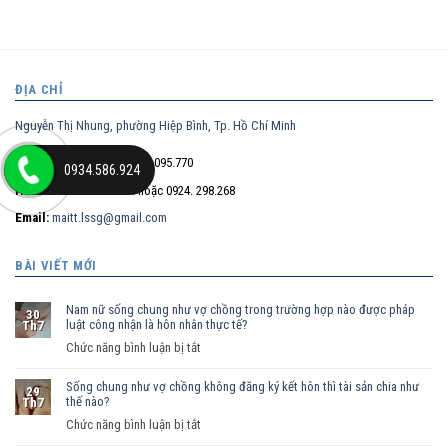
ĐỊA CHỈ
Nguyễn Thị Nhung, phường Hiệp Bình, Tp. Hồ Chí Minh
Điện thoại trực tiếp:
0932.095.770
0934.586.924
Hotline:
0934.586.924
hoặc 0924. 298.268
Email:
maitt.lssg@gmail.com
BÀI VIẾT MỚI
Nam nữ sống chung như vợ chồng trong trường hợp nào được pháp
30
luật công nhận là hôn nhân thực tế?
Th7
ở
Chức năng bình luận bị tắt
Nam
Sống chung như vợ chồng không đăng ký kết hôn thì tài sản chia như
nữ
29
thế nào?
Th7
sống
ở
Chức năng bình luận bị tắt
chung
Sống
như