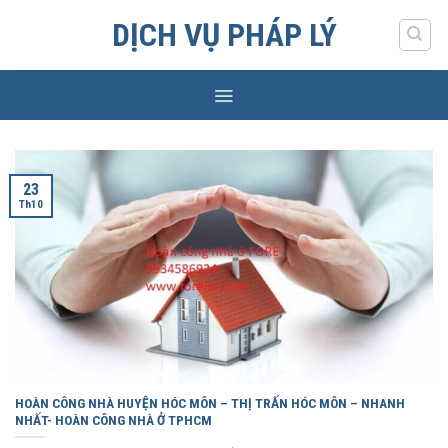
Skip
DỊCH VỤ PHÁP LÝ
to
content
23
Th10
HOÀN CÔNG NHÀ HUYỆN HÓC MÔN – THỊ TRẤN HÓC MÔN – NHANH
NHẤT- HOÀN CÔNG NHÀ Ở TPHCM