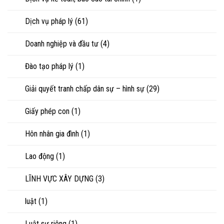
chấp
tài
sản
Dịch vụ pháp lý
(61)
Doanh nghiệp và đầu tư
(4)
Đào tạo pháp lý
(1)
Giải quyết tranh chấp dân sự – hình sự
(29)
Giấy phép con
(1)
Hôn nhân gia đình
(1)
Lao động
(1)
LĨNH VỰC XÂY DỰNG
(3)
luật
(1)
Luật sư riêng
(1)