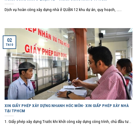
Dịch vụ hoàn công xây dựng nhà ở QUẬN 12 khu dự án, quy hoạch, …...
02
Th10
XIN GIẤY PHÉP XÂY DỰNG NHANH HÓC MÔN- XIN GIẤP PHÉP XÂY NHÀ
TẠI TPHCM
1. Giấy phép xây dựng:Trước khi khởi công xây dựng công trình, chủ đầu tư...