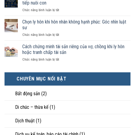
như
trong
tiếp nuôi con
vợ
trường
ở
Chức năng bình luận bị tắt
chồng
hợp
Không
không
nào
phải
Chọn ly hôn khi hôn nhân không hạnh phúc: Góc nhìn luật
đăng
được
ai
ký
sư
pháp
có
kết
luật
ở
Chức năng bình luận bị tắt
điều
hôn
công
Chọn
kiện
thì
nhận
ly
Cách chứng minh tài sản riêng của vợ, chồng khi ly hôn
kinh
tài
là
hôn
tế
hoặc tranh chấp tài sản
sản
hôn
khi
tốt
chia
nhân
ở
Chức năng bình luận bị tắt
hôn
hơn
như
thực
Cách
nhân
cũng
thế
tế?
chứng
không
được
nào?
minh
hạnh
trực
CHUYÊN MỤC NỔI BẬT
tài
phúc:
tiếp
sản
Góc
nuôi
riêng
nhìn
con
Bất động sản
(2)
của
luật
vợ,
sư
chồng
Di chúc – thừa kế
(1)
khi
ly
Dịch thuật
(1)
hôn
hoặc
tranh
Dịch vụ kế toán, báo cáo tài chính
(1)