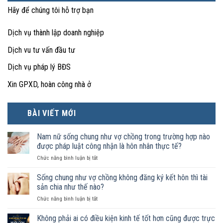
Hãy để chúng tôi hỗ trợ bạn
Dịch vụ thành lập doanh nghiệp
Dịch vu tư vấn đầu tư
Dịch vụ pháp lý BĐS
Xin GPXD, hoàn công nhà ở
BÀI VIẾT MỚI
Nam nữ sống chung như vợ chồng trong trường hợp nào
được pháp luật công nhận là hôn nhân thực tế?
ở
Chức năng bình luận bị tắt
Nam
nữ
Sống chung như vợ chồng không đăng ký kết hôn thì tài
sống
sản chia như thế nào?
chung
ở
Chức năng bình luận bị tắt
như
Sống
vợ
chung
Không phải ai có điều kiện kinh tế tốt hơn cũng được trực
chồng