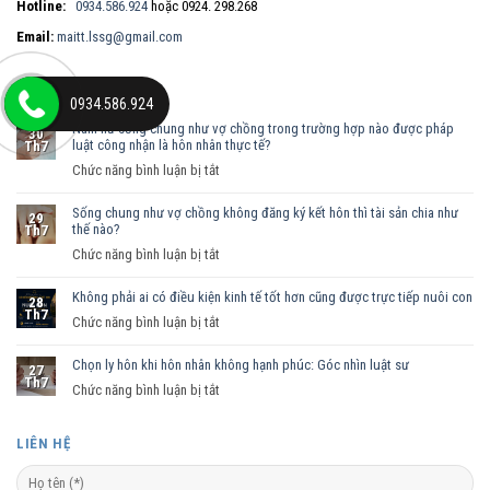
Hotline:
0934.586.924
hoặc 0924. 298.268
Email:
maitt.lssg@gmail.com
BÀI VIẾT MỚI
0934.586.924
Nam nữ sống chung như vợ chồng trong trường hợp nào được pháp
30
luật công nhận là hôn nhân thực tế?
Th7
ở
Chức năng bình luận bị tắt
Nam
Sống chung như vợ chồng không đăng ký kết hôn thì tài sản chia như
nữ
29
thế nào?
Th7
sống
ở
Chức năng bình luận bị tắt
chung
Sống
như
Không phải ai có điều kiện kinh tế tốt hơn cũng được trực tiếp nuôi con
chung
vợ
28
Th7
như
ở
Chức năng bình luận bị tắt
chồng
vợ
Không
trong
chồng
Chọn ly hôn khi hôn nhân không hạnh phúc: Góc nhìn luật sư
phải
trường
27
Th7
không
ai
hợp
ở
Chức năng bình luận bị tắt
đăng
có
nào
Chọn
ký
điều
được
ly
LIÊN HỆ
kết
kiện
pháp
hôn
hôn
kinh
luật
khi