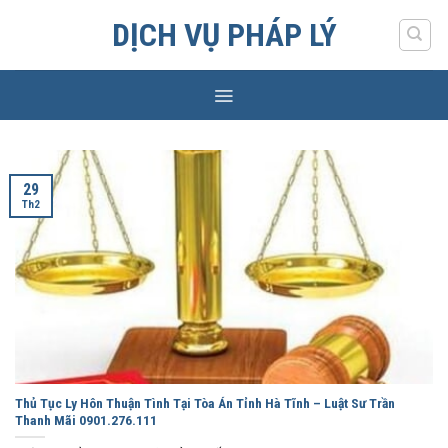
Skip
DỊCH VỤ PHÁP LÝ
to
content
29
Th2
Thủ Tục Ly Hôn Thuận Tình Tại Tòa Án Tỉnh Hà Tĩnh – Luật Sư Trần
Thanh Mãi 0901.276.111