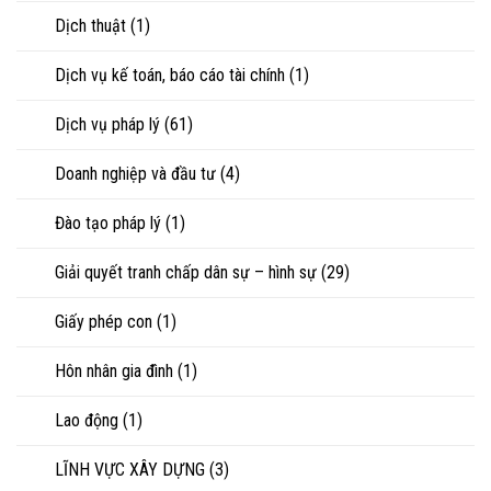
ly
Dịch thuật
(1)
hôn
hoặc
tranh
Dịch vụ kế toán, báo cáo tài chính
(1)
chấp
tài
sản
Dịch vụ pháp lý
(61)
Doanh nghiệp và đầu tư
(4)
Đào tạo pháp lý
(1)
Giải quyết tranh chấp dân sự – hình sự
(29)
Giấy phép con
(1)
Hôn nhân gia đình
(1)
Lao động
(1)
LĨNH VỰC XÂY DỰNG
(3)