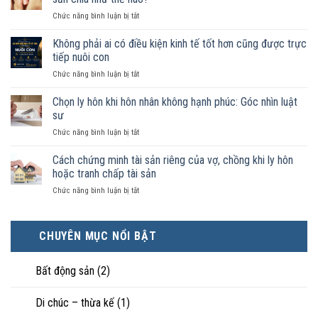
chung
ở
Chức năng bình luận bị tắt
như
Sống
vợ
chung
Không phải ai có điều kiện kinh tế tốt hơn cũng được trực
chồng
như
trong
tiếp nuôi con
vợ
trường
ở
Chức năng bình luận bị tắt
chồng
hợp
Không
không
nào
phải
Chọn ly hôn khi hôn nhân không hạnh phúc: Góc nhìn luật
đăng
được
ai
ký
sư
pháp
có
kết
luật
ở
Chức năng bình luận bị tắt
điều
hôn
công
Chọn
kiện
thì
nhận
ly
Cách chứng minh tài sản riêng của vợ, chồng khi ly hôn
kinh
tài
là
hôn
tế
hoặc tranh chấp tài sản
sản
hôn
khi
tốt
chia
nhân
ở
Chức năng bình luận bị tắt
hôn
hơn
như
thực
Cách
nhân
cũng
thế
tế?
chứng
không
được
nào?
minh
hạnh
trực
CHUYÊN MỤC NỔI BẬT
tài
phúc:
tiếp
sản
Góc
nuôi
riêng
nhìn
con
Bất động sản
(2)
của
luật
vợ,
sư
chồng
Di chúc – thừa kế
(1)
khi