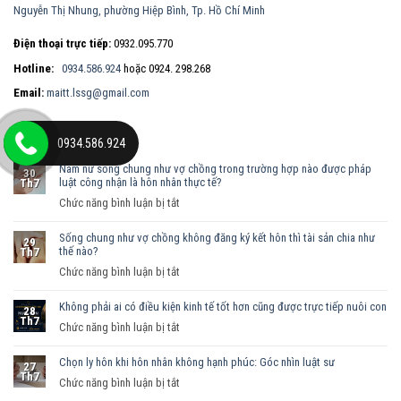
Nguyễn Thị Nhung, phường Hiệp Bình, Tp. Hồ Chí Minh
Điện thoại trực tiếp:
0932.095.770
Hotline:
0934.586.924
hoặc 0924. 298.268
Email:
maitt.lssg@gmail.com
BÀI VIẾT MỚI
0934.586.924
Nam nữ sống chung như vợ chồng trong trường hợp nào được pháp
30
luật công nhận là hôn nhân thực tế?
Th7
ở
Chức năng bình luận bị tắt
Nam
Sống chung như vợ chồng không đăng ký kết hôn thì tài sản chia như
nữ
29
thế nào?
Th7
sống
ở
Chức năng bình luận bị tắt
chung
Sống
như
Không phải ai có điều kiện kinh tế tốt hơn cũng được trực tiếp nuôi con
chung
vợ
28
Th7
như
ở
Chức năng bình luận bị tắt
chồng
vợ
Không
trong
chồng
Chọn ly hôn khi hôn nhân không hạnh phúc: Góc nhìn luật sư
phải
trường
27
Th7
không
ai
hợp
ở
Chức năng bình luận bị tắt
đăng
có
nào
Chọn