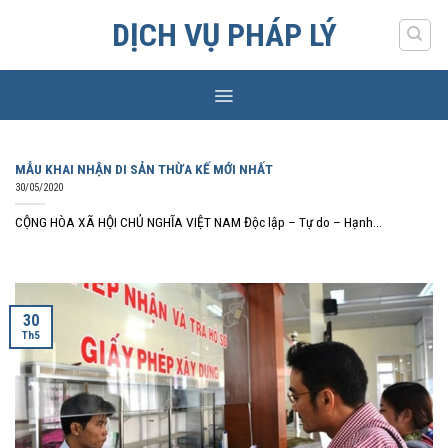
Skip
DỊCH VỤ PHÁP LÝ
to
content
MẪU KHAI NHẬN DI SẢN THỪA KẾ MỚI NHẤT
30/05/2020
CỘNG HÒA XÃ HỘI CHỦ NGHĨA VIỆT NAM Độc lập – Tự do – Hạnh...
30
Th5