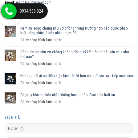
Email:
maitt.lssg@gmail.com
0934.586.924
BÀI VIẾT MỚI
Nam nữ sống chung như vợ chồng trong trường hợp nào được pháp
30
luật công nhận là hôn nhân thực tế?
Th7
ở
Chức năng bình luận bị tắt
Nam
Sống chung như vợ chồng không đăng ký kết hôn thì tài sản chia như
nữ
29
thế nào?
Th7
sống
ở
Chức năng bình luận bị tắt
chung
Sống
như
Không phải ai có điều kiện kinh tế tốt hơn cũng được trực tiếp nuôi con
chung
vợ
28
Th7
như
ở
Chức năng bình luận bị tắt
chồng
vợ
Không
trong
chồng
Chọn ly hôn khi hôn nhân không hạnh phúc: Góc nhìn luật sư
phải
trường
27
Th7
không
ai
hợp
ở
Chức năng bình luận bị tắt
đăng
có
nào
Chọn
ký
điều
được
ly
LIÊN HỆ
kết
kiện
pháp
hôn
hôn
kinh
luật
khi
thì
tế
công
hôn
tài
tốt