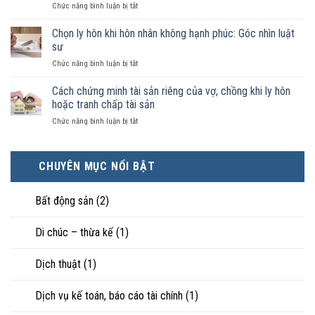
ở
Chức năng bình luận bị tắt
chồng
hợp
Không
không
nào
phải
Chọn ly hôn khi hôn nhân không hạnh phúc: Góc nhìn luật
đăng
được
ai
ký
sư
pháp
có
kết
luật
ở
Chức năng bình luận bị tắt
điều
hôn
công
Chọn
kiện
thì
nhận
ly
Cách chứng minh tài sản riêng của vợ, chồng khi ly hôn
kinh
tài
là
hôn
tế
hoặc tranh chấp tài sản
sản
hôn
khi
tốt
chia
nhân
ở
Chức năng bình luận bị tắt
hôn
hơn
như
thực
Cách
nhân
cũng
thế
tế?
chứng
không
được
nào?
minh
hạnh
trực
CHUYÊN MỤC NỔI BẬT
tài
phúc:
tiếp
sản
Góc
nuôi
riêng
nhìn
con
Bất động sản
(2)
của
luật
vợ,
sư
chồng
Di chúc – thừa kế
(1)
khi
ly
Dịch thuật
(1)
hôn
hoặc
tranh
Dịch vụ kế toán, báo cáo tài chính
(1)
chấp
tài