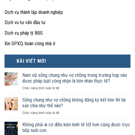
Dịch vụ thành lập doanh nghiệp
Dịch vu tư vấn đầu tư
Dịch vụ pháp lý BĐS
Xin GPXD, hoàn công nhà ở
BÀI VIẾT MỚI
Nam nữ sống chung như vợ chồng trong trường hợp nào
được pháp luật công nhận là hôn nhân thực tế?
ở
Chức năng bình luận bị tắt
Nam
nữ
Sống chung như vợ chồng không đăng ký kết hôn thì tài
sống
sản chia như thế nào?
chung
ở
Chức năng bình luận bị tắt
như
Sống
vợ
chung
Không phải ai có điều kiện kinh tế tốt hơn cũng được trực
chồng
như
trong
tiếp nuôi con
vợ
trường