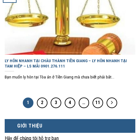
LY HÔN NHANH TẠI CHÂU THÀNH TIỀN GIANG – LY HÔN NHANH TẠI
TAM HIỆP – LS MÃI 0901.276.111
Bạn muốn ly hôn tại Tòa án ở Tiền Giang mà chưa biết phải bắt...
1
2
3
4
…
11
GIỚI THIỆU
Hãy để chúng tôi hỗ trợ bạn