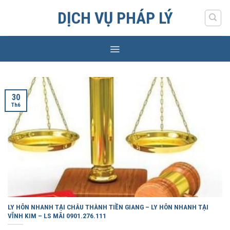
Skip
DỊCH VỤ PHÁP LÝ
to
content
30
Th6
LY HÔN NHANH TẠI CHÂU THÀNH TIỀN GIANG – LY HÔN NHANH TẠI
VĨNH KIM – LS MÃI 0901.276.111