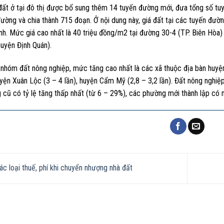
ất ở tại đô thị được bổ sung thêm 14 tuyến đường mới, đưa tổng số tuyế
ường và chia thành 715 đoạn. Ở nội dung này, giá đất tại các tuyến đườn
nh. Mức giá cao nhất là 40 triệu đồng/m2 tại đường 30-4 (TP. Biên Hòa)
huyện Định Quán).
i nhóm đất nông nghiệp, mức tăng cao nhất là các xã thuộc địa bàn huyệ
uyện Xuân Lộc (3 – 4 lần), huyện Cẩm Mỹ (2,8 – 3,2 lần). Đất nông nghi
cũ có tỷ lệ tăng thấp nhất (từ 6 – 29%), các phường mới thành lập có m
c loại thuế, phí khi chuyển nhượng nhà đất