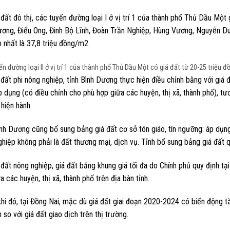
 đất đô thị, các tuyến đường loại I ở vị trí 1 của thành phố Thủ Dầu Mộ
ương, Điểu Ong, Đinh Bộ Lĩnh, Đoàn Trần Nghiệp, Hùng Vương, Nguyễn D
 nhất là 37,8 triệu đồng/m2.
n đường loại II ở vị trí 1 của thành phố Thủ Dầu Một có giá đất từ 20-25 triệu 
 đất phi nông nghiệp, tỉnh Bình Dương thực hiện điều chỉnh bằng với giá 
p dụng (có điều chỉnh cho phù hợp giữa các huyện, thị xã, thành phố), 
 hiện hành.
nh Dương cũng bổ sung bảng giá đất cơ sở tôn giáo, tín ngưỡng: áp dụng
hiệp không phải là đất thương mại, dịch vụ. Tỉnh bổ sung bảng giá đất 
i đất nông nghiệp, giá đất bằng khung giá tối đa do Chính phủ quy định
a các huyện, thị xã, thành phố trên địa bàn tỉnh.
hi đó, tại Đồng Nai, mặc dù giá đất giai đoạn 2020-2024 có biến động t
n so với giá đất giao dịch trên thị trường.