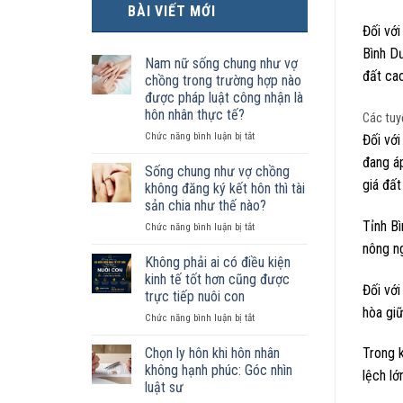
BÀI VIẾT MỚI
Đối với
Bình D
Nam nữ sống chung như vợ
đất cao
chồng trong trường hợp nào
được pháp luật công nhận là
hôn nhân thực tế?
Các tuyế
ở
Chức năng bình luận bị tắt
Đối với
Nam
đang á
nữ
Sống chung như vợ chồng
sống
giá đất
không đăng ký kết hôn thì tài
chung
sản chia như thế nào?
như
Tỉnh Bì
ở
Chức năng bình luận bị tắt
vợ
Sống
chồng
nông ng
chung
trong
Không phải ai có điều kiện
như
trường
kinh tế tốt hơn cũng được
vợ
Đối vớ
hợp
trực tiếp nuôi con
chồng
nào
hòa giữ
ở
Chức năng bình luận bị tắt
không
được
Không
đăng
pháp
phải
ký
luật
Chọn ly hôn khi hôn nhân
Trong k
ai
kết
công
không hạnh phúc: Góc nhìn
lệch lớ
có
hôn
nhận
luật sư
điều
thì
là