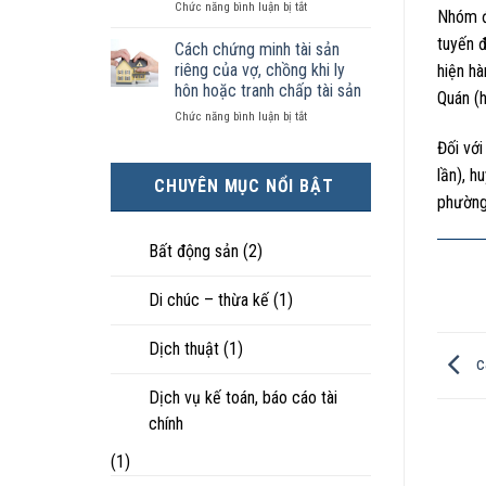
ở
Chức năng bình luận bị tắt
kiện
tài
hôn
Nhóm đ
Chọn
kinh
sản
nhân
tuyến đ
ly
tế
chia
Cách chứng minh tài sản
thực
hôn
tốt
như
tế?
riêng của vợ, chồng khi ly
hiện hà
khi
hơn
thế
hôn hoặc tranh chấp tài sản
Quán (
hôn
cũng
nào?
ở
Chức năng bình luận bị tắt
nhân
được
Cách
không
trực
Đối vớ
chứng
hạnh
tiếp
minh
phúc:
lần), h
nuôi
CHUYÊN MỤC NỔI BẬT
tài
Góc
con
phường 
sản
nhìn
riêng
luật
của
sư
Bất động sản
(2)
vợ,
chồng
Di chúc – thừa kế
(1)
khi
ly
hôn
Dịch thuật
(1)
hoặc
cá
tranh
chấp
Dịch vụ kế toán, báo cáo tài
tài
chính
sản
(1)