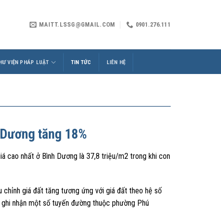
MAITT.LSSG@GMAIL.COM
0901.276.111
HƯ VIỆN PHÁP LUẬT
TIN TỨC
LIÊN HỆ
h Dương tăng 18%
á cao nhất ở Bình Dương là 37,8 triệu/m2 trong khi con
 chỉnh giá đất tăng tương ứng với giá đất theo hệ số
đó, ghi nhận một số tuyến đường thuộc phường Phú