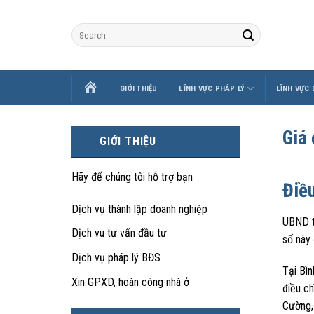
Skip
to
content
TRANG
GIỚI THIỆU
LĨNH VỰC PHÁP LÝ
LĨNH VỰC
CHỦ
Giá
GIỚI THIỆU
Hãy để chúng tôi hỗ trợ bạn
Điề
Dịch vụ thành lập doanh nghiệp
UBND t
Dịch vu tư vấn đầu tư
số này 
Dịch vụ pháp lý BĐS
Tại Bìn
Xin GPXD, hoàn công nhà ở
điều ch
Cường,