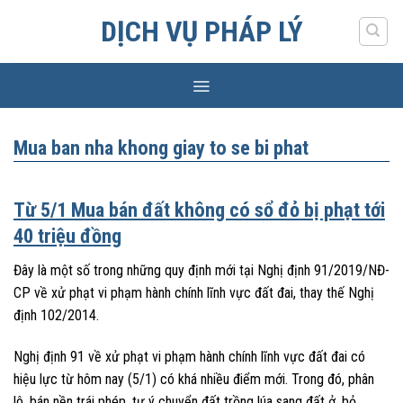
Skip
DỊCH VỤ PHÁP LÝ
to
content
Mua ban nha khong giay to se bi phat
Từ 5/1 Mua bán đất không có sổ đỏ bị phạt tới
40 triệu đồng
Đây là một số trong những quy định mới tại Nghị định 91/2019/NĐ-
CP về xử phạt vi phạm hành chính lĩnh vực đất đai, thay thế Nghị
định 102/2014.
Nghị định 91 về xử phạt vi phạm hành chính lĩnh vực đất đai có
hiệu lực từ hôm nay (5/1) có khá nhiều điểm mới. Trong đó, phân
lô, bán nền trái phép, tự ý chuyển đất trồng lúa sang đất ở, bỏ