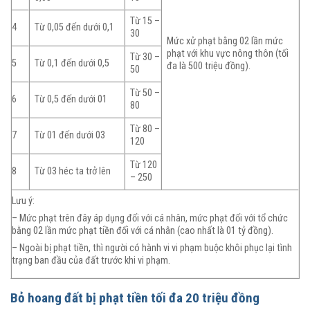
Từ 15 –
4
Từ 0,05 đến dưới 0,1
30
Mức xử phạt bằng 02 lần mức
phạt với khu vực nông thôn (tối
Từ 30 –
5
Từ 0,1 đến dưới 0,5
đa là 500 triệu đồng).
50
Từ 50 –
6
Từ 0,5 đến dưới 01
80
Từ 80 –
7
Từ 01 đến dưới 03
120
Từ 120
8
Từ 03 héc ta trở lên
– 250
Lưu ý:
– Mức phạt trên đây áp dụng đối với cá nhân, mức phạt đối với tổ chức
bằng 02 lần mức phạt tiền đối với cá nhân (cao nhất là 01 tỷ đồng).
– Ngoài bị phạt tiền, thì người có hành vi vi phạm buộc khôi phục lại tình
trạng ban đầu của đất trước khi vi phạm.
Bỏ hoang đất bị phạt tiền tối đa 20 triệu đồng