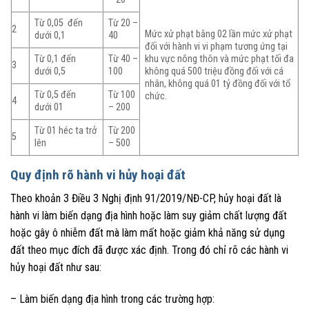
Từ 0,05 đến
Từ 20 –
2
Mức xử phạt bằng 02 lần mức xử phạt
dưới 0,1
40
đối với hành vi vi phạm tương ứng tại
Từ 0,1 đến
Từ 40 –
khu vực nông thôn và mức phạt tối đa
3
dưới 0,5
100
không quá 500 triệu đồng đối với cá
nhân, không quá 01 tỷ đồng đối với tổ
Từ 0,5 đến
Từ 100
chức.
4
dưới 01
– 200
Từ 01 héc ta trở
Từ 200
5
lên
– 500
Quy định rõ hành vi hủy hoại đất
Theo khoản 3 Điều 3 Nghị định 91/2019/NĐ-CP, hủy hoại đất là
hành vi làm biến dạng địa hình hoặc làm suy giảm chất lượng đất
hoặc gây ô nhiễm đất mà làm mất hoặc giảm khả năng sử dụng
đất theo mục đích đã được xác định. Trong đó chỉ rõ các hành vi
hủy hoại đất như sau:
– Làm biến dạng địa hình trong các trường hợp: