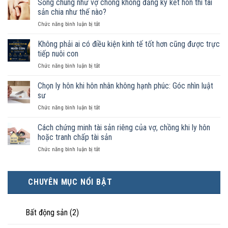
Sống chung như vợ chồng không đăng ký kết hôn thì tài
sống
sản chia như thế nào?
chung
ở
Chức năng bình luận bị tắt
như
Sống
vợ
chung
Không phải ai có điều kiện kinh tế tốt hơn cũng được trực
chồng
như
trong
tiếp nuôi con
vợ
trường
ở
Chức năng bình luận bị tắt
chồng
hợp
Không
không
nào
phải
Chọn ly hôn khi hôn nhân không hạnh phúc: Góc nhìn luật
đăng
được
ai
ký
sư
pháp
có
kết
luật
ở
Chức năng bình luận bị tắt
điều
hôn
công
Chọn
kiện
thì
nhận
ly
Cách chứng minh tài sản riêng của vợ, chồng khi ly hôn
kinh
tài
là
hôn
tế
hoặc tranh chấp tài sản
sản
hôn
khi
tốt
chia
nhân
ở
Chức năng bình luận bị tắt
hôn
hơn
như
thực
Cách
nhân
cũng
thế
tế?
chứng
không
được
nào?
minh
hạnh
trực
CHUYÊN MỤC NỔI BẬT
tài
phúc:
tiếp
sản
Góc
nuôi
riêng
nhìn
con
của
Bất động sản
(2)
luật
vợ,
sư
chồng