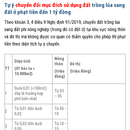
Tự ý
chuyển đổi mục đích sử dụng đất
trồng lúa sang
đất ở phạt tiền đến 1 tỷ đồng
Theo khoản 3, 4 Điều 9 Nghị định 91/2019, chuyển đất trồng lúa
sang đất phi nông nghiệp (trong đó có đất ở) tại khu vực nông thôn
và đô thị mà không được cơ quan có thẩm quyền cho phép thì phạt
tiền theo diện tích tự ý chuyển.
Nông
Diện tích
thôn
Đô thị
TT
(01 héc ta =
(triệu
(triệu đồng)
10.000m2)
đồng)
Dưới 0,01 (<100m2)
Từ 03
1
đây là trường hợp
– 05
phổ biến nhất.
Từ 0,01 đến dưới
Từ 05 –
2
0,02
10
Từ 0,02 đến dưới
Từ 10 –
3
0,05
15