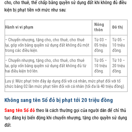
cho, cho thuê, thế chấp bằng quyền sử dụng đất khi không đủ điều
kiện bị phạt tiền với mức như sau:
Nông
Hành vi vi phạm
Đô thị
thôn
– Chuyển nhượng, tặng cho, cho thuê, cho thuê
Từ 03 –
Từ 05 –
lại, góp vốn bằng quyền sử dụng đất không đủ một
05 triệu
10 triệu
trong các điều kiện.
đồng.
đồng.
– Chuyển nhượng, tặng cho, cho thuê, cho thuê
Từ 05 –
Từ 10 –
lại, góp vốn bằng quyền sử dụng đất không đủ từ
10 triệu
20 triệu
hai điều kiện trở lên.
đồng.
đồng.
Lưu ý: Mức phạt trên đây áp dụng đối với cá nhân, mức phạt đối với tổ
chức bằng 02 lần mức phạt tiền đối với cá nhân (tối đa là 40 triệu đồng).
Không sang tên Sổ đỏ bị phạt tới 20 triệu đồng
Sang tên Sổ đỏ
theo là cách thường gọi của người dân để chỉ thủ
tục đăng ký biến động khi chuyển nhượng, tặng cho quyền sử dụng
đất.