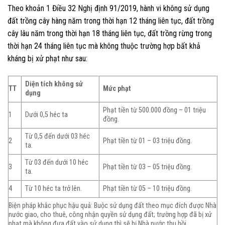
Theo khoản 1 Điều 32 Nghị định 91/2019, hành vi không sử dụng
đất trồng cây hàng năm trong thời hạn 12 tháng liên tục, đất trồng
cây lâu năm trong thời hạn 18 tháng liên tục, đất trồng rừng trong
thời hạn 24 tháng liên tục mà không thuộc trường hợp bất khả
kháng bị xử phạt như sau:
Diện tích không sử
TT
Mức phạt
dụng
Phạt tiền từ 500.000 đồng – 01 triệu
1
Dưới 0,5 héc ta
đồng.
Từ 0,5 đến dưới 03 héc
2
Phạt tiền từ 01 – 03 triệu đồng.
ta.
Từ 03 đến dưới 10 héc
3
Phạt tiền từ 03 – 05 triệu đồng.
ta.
4
Từ 10 héc ta trở lên.
Phạt tiền từ 05 – 10 triệu đồng.
Biện pháp khắc phục hậu quả: Buộc sử dụng đất theo mục đích được Nhà
nước giao, cho thuê, công nhận quyền sử dụng đất; trường hợp đã bị xử
phạt mà không đưa đất vào sử dụng thì sẽ bị Nhà nước thu hồi.