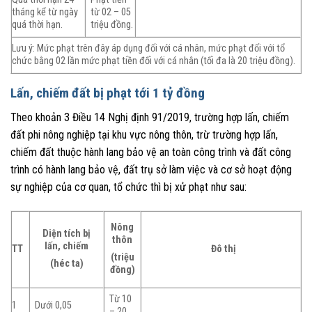
tháng kể từ ngày
từ 02 – 05
quá thời hạn.
triệu đồng.
Lưu ý: Mức phạt trên đây áp dụng đối với cá nhân, mức phạt đối với tổ
chức bằng 02 lần mức phạt tiền đối với cá nhân (tối đa là 20 triệu đồng).
Lấn, chiếm đất bị phạt tới 1 tỷ đồng
Theo khoản 3 Điều 14 Nghị định 91/2019, trường hợp lấn, chiếm
đất phi nông nghiệp tại khu vực nông thôn, trừ trường hợp lấn,
chiếm đất thuộc hành lang bảo vệ an toàn công trình và đất công
trình có hành lang bảo vệ, đất trụ sở làm việc và cơ sở hoạt động
sự nghiệp của cơ quan, tổ chức thì bị xử phạt như sau:
Nông
Diện tích bị
thôn
lấn, chiếm
TT
Đô thị
(triệu
(héc ta)
đồng)
Từ 10
1
Dưới 0,05
– 20