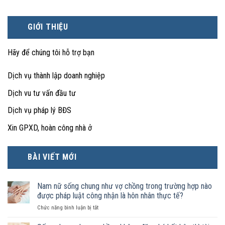
GIỚI THIỆU
Hãy để chúng tôi hỗ trợ bạn
Dịch vụ thành lập doanh nghiệp
Dịch vu tư vấn đầu tư
Dịch vụ pháp lý BĐS
Xin GPXD, hoàn công nhà ở
BÀI VIẾT MỚI
Nam nữ sống chung như vợ chồng trong trường hợp nào
được pháp luật công nhận là hôn nhân thực tế?
ở
Chức năng bình luận bị tắt
Nam
nữ