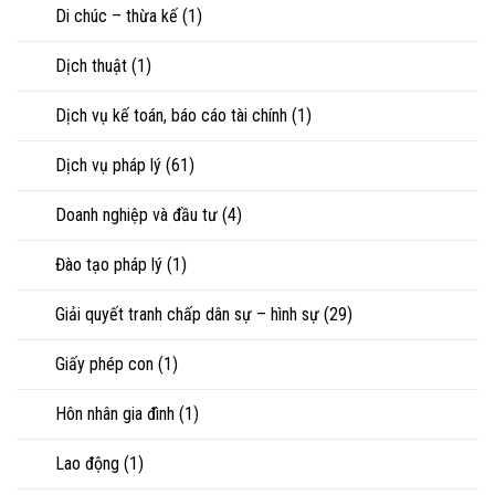
Di chúc – thừa kế
(1)
khi
ly
hôn
Dịch thuật
(1)
hoặc
tranh
chấp
Dịch vụ kế toán, báo cáo tài chính
(1)
tài
sản
Dịch vụ pháp lý
(61)
Doanh nghiệp và đầu tư
(4)
Đào tạo pháp lý
(1)
Giải quyết tranh chấp dân sự – hình sự
(29)
Giấy phép con
(1)
Hôn nhân gia đình
(1)
Lao động
(1)