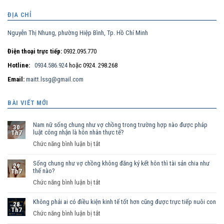
ĐỊA CHỈ
Nguyễn Thị Nhung, phường Hiệp Bình, Tp. Hồ Chí Minh
Điện thoại trực tiếp:
0932.095.770
Hotline:
0934.586.924
hoặc 0924. 298.268
Email:
maitt.lssg@gmail.com
BÀI VIẾT MỚI
Nam nữ sống chung như vợ chồng trong trường hợp nào được pháp
30
luật công nhận là hôn nhân thực tế?
Th7
ở
Chức năng bình luận bị tắt
Nam
Sống chung như vợ chồng không đăng ký kết hôn thì tài sản chia như
nữ
29
thế nào?
Th7
sống
ở
Chức năng bình luận bị tắt
chung
Sống
như
Không phải ai có điều kiện kinh tế tốt hơn cũng được trực tiếp nuôi con
chung
vợ
28
Th7
như
ở
Chức năng bình luận bị tắt
chồng
vợ
Không
trong