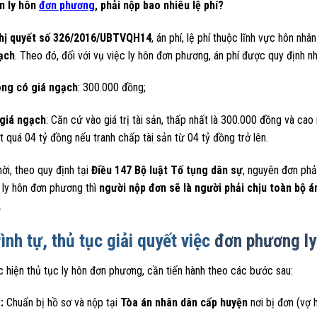
n ly hôn
đơn phương
, phải nộp bao nhiêu lệ phí?
hị quyết số 326/2016/UBTVQH14
, án phí, lệ phí thuộc lĩnh vực hôn nh
ạch
. Theo đó, đối với vụ việc ly hôn đơn phương, án phí được quy định n
ng có giá ngạch
: 300.000 đồng;
giá ngạch
: Căn cứ vào giá trị tài sản, thấp nhất là 300.000 đồng và cao
t quá 04 tỷ đồng nếu tranh chấp tài sản từ 04 tỷ đồng trở lên.
ời, theo quy định tại
Điều 147 Bộ luật Tố tụng dân sự
, nguyên đơn phả
 ly hôn đơn phương thì
người nộp đơn sẽ là người phải chịu toàn bộ á
.
rình tự, thủ tục giải quyết việc
đơn phương ly
 hiện thủ tục ly hôn đơn phương, cần tiến hành theo các bước sau:
:
Chuẩn bị hồ sơ và nộp tại
Tòa án nhân dân cấp huyện
nơi bị đơn (vợ 