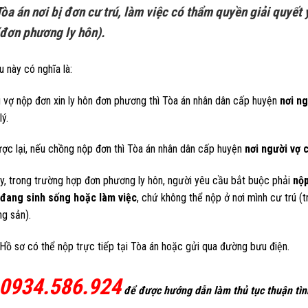
Tòa án nơi bị đơn cư trú, làm việc có thẩm quyền giải quyết
(đơn phương ly hôn).
 này có nghĩa là:
 vợ nộp đơn xin ly hôn đơn phương thì Tòa án nhân dân cấp huyện
nơi n
lý.
ợc lại, nếu chồng nộp đơn thì Tòa án nhân dân cấp huyện
nơi người vợ 
y, trong trường hợp đơn phương ly hôn, người yêu cầu bắt buộc phải
nộp
 đang sinh sống hoặc làm việc
, chứ không thể nộp ở nơi mình cư trú (
g sản).
Hồ sơ có thể nộp trực tiếp tại Tòa án hoặc gửi qua đường bưu điện.
0934.586.924
để được hướng dẫn làm thủ tục thuận tìn