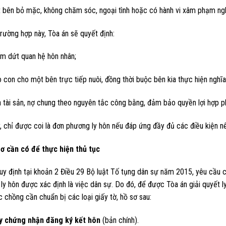
 bên bỏ mặc, không chăm sóc, ngoại tình hoặc có hành vi xâm phạm nghi
rường hợp này, Tòa án sẽ quyết định:
m dứt quan hệ hôn nhân;
o con cho một bên trực tiếp nuôi, đồng thời buộc bên kia thực hiện nghĩ
a tài sản, nợ chung theo nguyên tắc công bằng, đảm bảo quyền lợi hợp p
, chỉ được coi là đơn phương ly hôn nếu đáp ứng đầy đủ các điều kiện nê
sơ cần có để thực hiện thủ tục
y định tại khoản 2 Điều 29 Bộ luật Tố tụng dân sự năm 2015, yêu cầu cô
 ly hôn được xác định là việc dân sự. Do đó, để được Tòa án giải quyết 
 chồng cần chuẩn bị các loại giấy tờ, hồ sơ sau:
y chứng nhận đăng ký kết hôn
(bản chính).