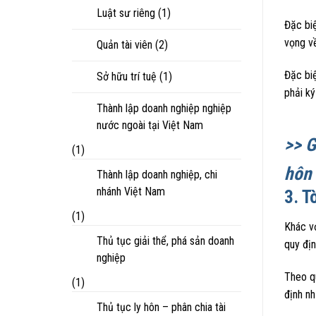
Luật sư riêng
(1)
Đặc biệ
vọng về
Quản tài viên
(2)
Đặc biệ
Sở hữu trí tuệ
(1)
phải ký
Thành lập doanh nghiệp nghiệp
nước ngoài tại Việt Nam
>> 
(1)
hôn
Thành lập doanh nghiệp, chi
nhánh Việt Nam
3. T
(1)
Khác vớ
Thủ tục giải thể, phá sản doanh
quy địn
nghiệp
Theo q
(1)
định nh
Thủ tục ly hôn – phân chia tài