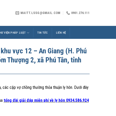
MAITT.LSSG@GMAIL.COM
0901.276.111
HƯ VIỆN PHÁP LUẬT
TIN TỨC
LIÊN HỆ
 khu vực 12 – An Giang (H. Phú
óm Thượng 2, xã Phú Tân, tỉnh
a, các cặp vợ chồng thường thỏa thuận ly hôn. Dưới đây
ua
tổng đài giải đáp miễn phí về ly hôn 0934.586.924