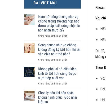
BÀI VIẾT MỚI
Khoản 
Nam nữ sống chung như vợ
Vợ, ch
chồng trong trường hợp nào
được pháp luật công nhận là
Nếu
hôn nhân thực tế?
ở
Chức năng bình luận bị tắt
Nếu
Nam
nữ
Sống chung như vợ chồng
sống
không đăng ký kết hôn thì tài
Do đó,
chung
sản chia như thế nào?
như
không c
ở
Chức năng bình luận bị tắt
vợ
Sống
chồng
Theo Đ
chung
trong
Không phải ai có điều kiện
như
trường
kinh tế tốt hơn cũng được
vợ
hợp
trực tiếp nuôi con
Vợ,
chồng
nào
ở
Chức năng bình luận bị tắt
không
được
Không
đăng
pháp
Đời
phải
ký
luật
Chọn ly hôn khi hôn nhân
ai
kết
công
không hạnh phúc: Góc nhìn
Hai
có
hôn
nhận
luật sư
điều
thì
là