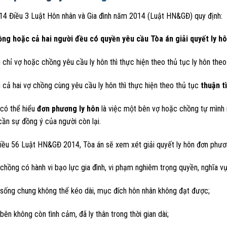
14 Điều 3 Luật Hôn nhân và Gia đình năm 2014 (Luật HN&GĐ) quy định:
ồng hoặc cả hai người đều có quyền yêu cầu Tòa án giải quyết ly hô
 chỉ vợ hoặc chồng yêu cầu ly hôn thì thực hiện theo thủ tục ly hôn the
 cả hai vợ chồng cùng yêu cầu ly hôn thì thực hiện theo thủ tục
thuận t
 có thể hiểu
đơn phương ly hôn
là việc một bên vợ hoặc chồng tự mình 
ần sự đồng ý của người còn lại.
iều 56 Luật HN&GĐ 2014, Tòa án sẽ xem xét giải quyết ly hôn đơn phươ
 chồng có hành vi bạo lực gia đình, vi phạm nghiêm trọng quyền, nghĩa v
 sống chung không thể kéo dài, mục đích hôn nhân không đạt được;
 bên không còn tình cảm, đã ly thân trong thời gian dài;