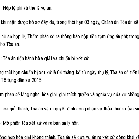
:
Nộp lệ phí và thụ lý vụ án.
 khi nhận được hồ sơ đầy đủ, trong thời hạn 03 ngày, Chánh án Tòa án s
 hồ sơ hợp lệ, Thẩm phán sẽ ra thông báo nộp tiền tạm ứng án phí; trong 
cho Tòa án.
:
Tòa án tiến hành
hòa giải
và chuẩn bị xét xử.
ng thời hạn chuẩn bị xét xử là 04 tháng, kể từ ngày thụ lý, Tòa án sẽ tiến
t Tố tụng dân sự 2015.
m phán sẽ lắng nghe, hòa giải, giải thích quyền và nghĩa vụ của vợ chồn
 hòa giải thành, Tòa án sẽ ra quyết định công nhận sự thỏa thuận của cá
:
Mở phiên tòa xét xử và ra bản án ly hôn.
ờng hợp hòa giải không thành, Tòa án sẽ đưa vụ án ra xét xử công khai v