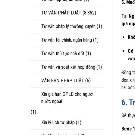
5. Muố
TƯ VẤN PHÁP LUẬT
(8.352)
Tại
Ng
giá ng
Tư vấn pháp lý thường xuyên
(1)
Khô
Tư vấn tài chính, ngân hàng
(1)
Có 
Tư vấn thủ tục nhà đất
(1)
vượ
Tư vấn và soát xét hợp đồng
(1)
Đồng th
đơn xin
VĂN BẢN PHÁP LUẬT
(6)
hai bên
Xin gia hạn GPLĐ cho người
6. T
nước ngoài
(1)
Để thực
Xin lý lịch tư pháp
(1)
Bước 1