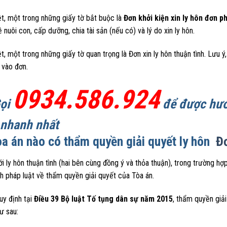
t, một trong những giấy tờ bắt buộc là
Đơn khởi kiện xin ly hôn đơn 
 nuôi con, cấp dưỡng, chia tài sản (nếu có) và lý do xin ly hôn.
t, một trong những giấy tờ quan trọng là Đơn xin ly hôn thuận tình. Lưu ý,
 vào đơn.
0934.586.924
Gọi
để được hướn
 nhanh nhất
òa án nào có thẩm quyền giải quyết ly hôn
Đơ
i ly hôn thuận tình (hai bên cùng đồng ý và thỏa thuận), trong trường hợ
h pháp luật về thẩm quyền giải quyết của Tòa án.
uy định tại
Điều 39 Bộ luật Tố tụng dân sự năm 2015
, thẩm quyền giả
ư sau: