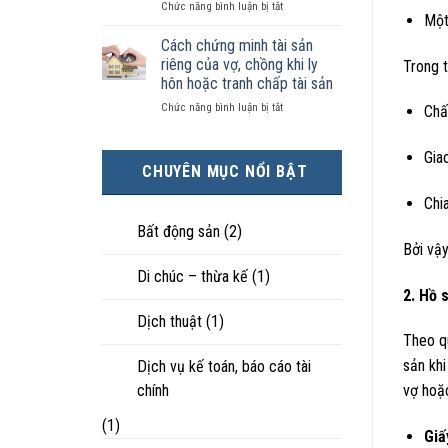
ở
Chức năng bình luận bị tắt
kiện
tài
hôn
Một
Chọn
kinh
sản
nhân
ly
tế
chia
Cách chứng minh tài sản
thực
hôn
tốt
như
tế?
riêng của vợ, chồng khi ly
Trong t
khi
hơn
thế
hôn hoặc tranh chấp tài sản
hôn
cũng
nào?
ở
Chức năng bình luận bị tắt
nhân
được
Chấ
Cách
không
trực
chứng
hạnh
tiếp
Gia
minh
phúc:
nuôi
CHUYÊN MỤC NỔI BẬT
tài
Góc
con
sản
nhìn
Chi
riêng
luật
của
sư
Bất động sản
(2)
vợ,
Bởi vậy
chồng
Di chúc – thừa kế
(1)
khi
2. Hồ 
ly
hôn
Dịch thuật
(1)
hoặc
Theo qu
tranh
chấp
sản khi
Dịch vụ kế toán, báo cáo tài
tài
chính
vợ hoặc
sản
(1)
Giấ