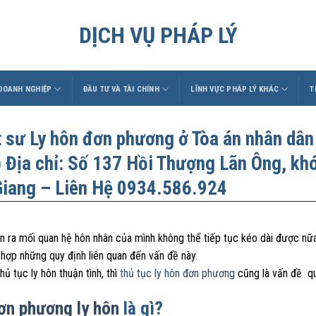
DỊCH VỤ PHÁP LÝ
 DOANH NGHIỆP
ĐẦU TƯ VÀ TÀI CHÍNH
LĨNH VỰC PHÁP LÝ KHÁC
T
t sư Ly hôn đơn phương ở Tòa án nhân dân
 Địa chỉ: Số 137 Hồi Thượng Lãn Ông, kh
Giang – Liên Hệ 0934.586.924
n ra mối quan hệ hôn nhân của mình không thể tiếp tục kéo dài được nữ
 hợp những quy định liên quan đến vấn đề này.
hủ tục ly hôn thuận tình, thì
thủ tục ly hôn đơn phương
cũng là vấn đề q
ơn phương ly hôn
là gì?