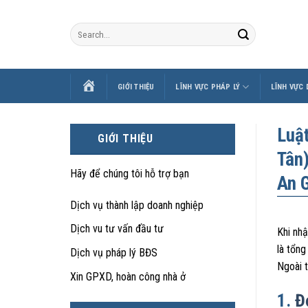
Skip
to
content
TRANG
GIỚI THIỆU
LĨNH VỰC PHÁP LÝ
LĨNH VỰC
CHỦ
Luậ
GIỚI THIỆU
Tân)
Hãy để chúng tôi hỗ trợ bạn
An 
Dịch vụ thành lập doanh nghiệp
Dịch vu tư vấn đầu tư
Khi nhậ
là tổng
Dịch vụ pháp lý BĐS
Ngoài t
Xin GPXD, hoàn công nhà ở
1.
Đ