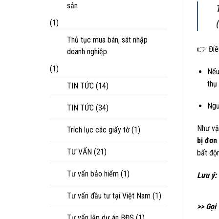
sản
(1)
Thủ tục mua bán, sát nhập
👉 Điều
doanh nghiệp
(1)
Nếu
thụ 
TIN TỨC
(14)
Ngư
TIN TỨC
(34)
Như vậ
Trích lục các giấy tờ
(1)
bị đơn
TƯ VẤN
(21)
bất độn
Tư vấn bảo hiểm
(1)
Lưu ý:
Tư vấn đầu tư tại Việt Nam
(1)
>> Gọi
Tư vấn lập dự án BĐS
(1)