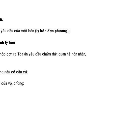
n.
o yêu cầu của một bên (
ly hôn đơn phương
);
ình ly hôn
.
nộp đơn ra Tòa án yêu cầu chấm dứt quan hệ hôn nhân,
ng nếu có căn cứ:
ụ của vợ, chồng;