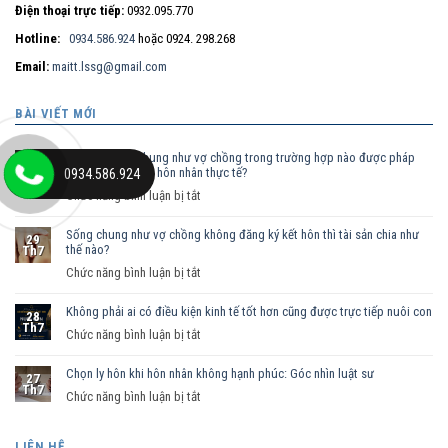
Điện thoại trực tiếp:
0932.095.770
Hotline:
0934.586.924
hoặc 0924. 298.268
Email:
maitt.lssg@gmail.com
BÀI VIẾT MỚI
Nam nữ sống chung như vợ chồng trong trường hợp nào được pháp
30
luật công nhận là hôn nhân thực tế?
0934.586.924
Th7
ở
Chức năng bình luận bị tắt
Nam
Sống chung như vợ chồng không đăng ký kết hôn thì tài sản chia như
nữ
29
thế nào?
Th7
sống
ở
Chức năng bình luận bị tắt
chung
Sống
như
Không phải ai có điều kiện kinh tế tốt hơn cũng được trực tiếp nuôi con
chung
vợ
28
Th7
như
ở
Chức năng bình luận bị tắt
chồng
vợ
Không
trong
chồng
Chọn ly hôn khi hôn nhân không hạnh phúc: Góc nhìn luật sư
phải
trường
27
Th7
không
ai
hợp
ở
Chức năng bình luận bị tắt
đăng
có
nào
Chọn
ký
điều
được
ly
LIÊN HỆ