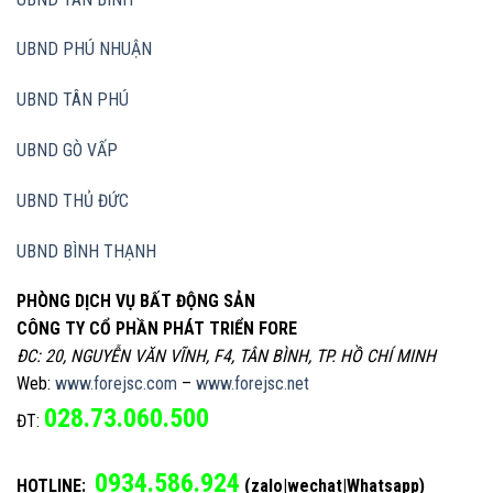
UBND PHÚ NHUẬN
UBND TÂN PHÚ
UBND GÒ VẤP
UBND THỦ ĐỨC
UBND BÌNH THẠNH
PHÒNG DỊCH VỤ BẤT ĐỘNG SẢN
CÔNG TY CỔ PHẦN PHÁT TRIỂN FORE
ĐC: 20, NGUYỄN VĂN VĨNH, F4, TÂN BÌNH, TP. HỒ CHÍ MINH
Web:
www.forejsc.com
–
www.forejsc.net
028.73.060.500
ĐT:
0934.586.924
HOTLINE:
(zalo|wechat|Whatsapp)