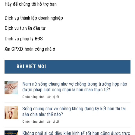
Hãy để chúng tôi hỗ trợ bạn
Dịch vụ thành lập doanh nghiệp
Dịch vu tư vấn đầu tư
Dịch vụ pháp lý BĐS
Xin GPXD, hoàn công nhà ở
BÀI VIẾT MỚI
Nam nữ sống chung như vợ chồng trong trường hợp nào
được pháp luật công nhận là hôn nhân thực tế?
ở
Chức năng bình luận bị tắt
Nam
nữ
Sống chung như vợ chồng không đăng ký kết hôn thì tài
sống
sản chia như thế nào?
chung
ở
Chức năng bình luận bị tắt
như
Sống
vợ
chung
Không phải ai có điều kiện kinh tế tốt hơn cũng được trực
chồng