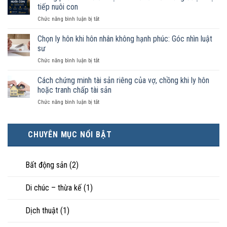
như
trong
tiếp nuôi con
vợ
trường
ở
Chức năng bình luận bị tắt
chồng
hợp
Không
không
nào
phải
Chọn ly hôn khi hôn nhân không hạnh phúc: Góc nhìn luật
đăng
được
ai
ký
sư
pháp
có
kết
luật
ở
Chức năng bình luận bị tắt
điều
hôn
công
Chọn
kiện
thì
nhận
ly
Cách chứng minh tài sản riêng của vợ, chồng khi ly hôn
kinh
tài
là
hôn
tế
hoặc tranh chấp tài sản
sản
hôn
khi
tốt
chia
nhân
ở
Chức năng bình luận bị tắt
hôn
hơn
như
thực
Cách
nhân
cũng
thế
tế?
chứng
không
được
nào?
minh
hạnh
trực
CHUYÊN MỤC NỔI BẬT
tài
phúc:
tiếp
sản
Góc
nuôi
riêng
nhìn
con
của
Bất động sản
(2)
luật
vợ,
sư
chồng
Di chúc – thừa kế
(1)
khi
ly
hôn
Dịch thuật
(1)
hoặc
tranh