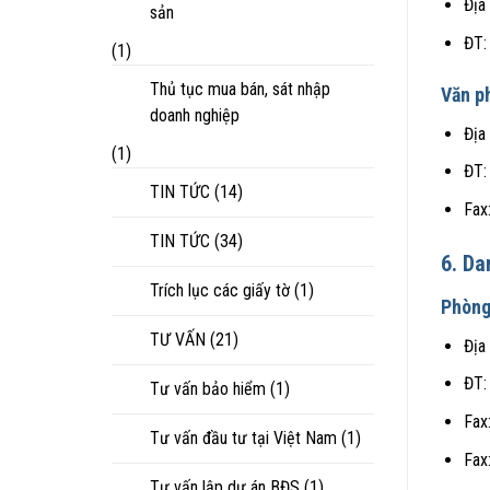
Địa
sản
ĐT:
(1)
Thủ tục mua bán, sát nhập
Văn p
doanh nghiệp
Địa
(1)
ĐT:
TIN TỨC
(14)
Fax
TIN TỨC
(34)
6. Da
Trích lục các giấy tờ
(1)
Phòng
TƯ VẤN
(21)
Địa
ĐT:
Tư vấn bảo hiểm
(1)
Fax
Tư vấn đầu tư tại Việt Nam
(1)
Fax
Tư vấn lập dự án BĐS
(1)