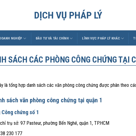
DỊCH VỤ PHÁP LÝ
 DOANH NGHIỆP
ĐẦU TƯ VÀ TÀI CHÍNH
LĨNH VỰC PHÁP LÝ KHÁC
T
H SÁCH CÁC PHÒNG CÔNG CHỨNG TẠI C
ây là tổng hợp danh sách các văn phòng công chứng được phân theo các
nh sách văn phòng công chứng tại quận 1
 Công chứng số 1
 chỉ trụ sở: 97 Pasteur, phường Bến Nghé, quận 1, TP.HCM
 38 230 177