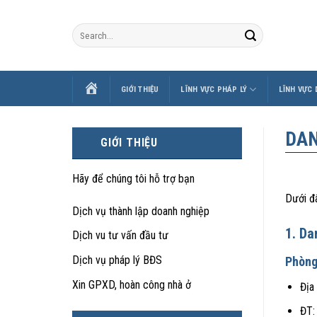
Skip
to
content
TRANG
GIỚI THIỆU
LĨNH VỰC PHÁP LÝ
LĨNH VỰC
CHỦ
DAN
GIỚI THIỆU
Hãy để chúng tôi hỗ trợ bạn
Dưới đ
Dịch vụ thành lập doanh nghiệp
1. Da
Dịch vu tư vấn đầu tư
Dịch vụ pháp lý BĐS
Phòng
Xin GPXD, hoàn công nhà ở
Địa
ĐT: