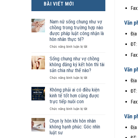
BÀI VIẾT MỚI
Fax
Nam nữ sống chung như vợ
Văn p
chồng trong trường hợp nào
được pháp luật công nhận là
Địa
hôn nhân thực tế?
ĐT:
ở
Chức năng bình luận bị tắt
Nam
Fax
nữ
Sống chung như vợ chồng
sống
không đăng ký kết hôn thì tài
chung
Văn p
sản chia như thế nào?
như
ở
Chức năng bình luận bị tắt
vợ
Địa
Sống
chồng
chung
trong
Không phải ai có điều kiện
ĐT:
như
trường
kinh tế tốt hơn cũng được
vợ
hợp
trực tiếp nuôi con
Fax
chồng
nào
ở
Chức năng bình luận bị tắt
không
được
Không
đăng
pháp
Văn p
phải
ký
luật
Chọn ly hôn khi hôn nhân
ai
kết
công
không hạnh phúc: Góc nhìn
Địa
có
hôn
nhận
luật sư
điều
thì
là
ĐT: