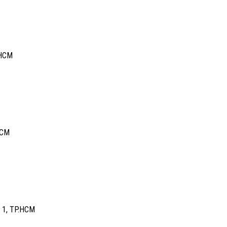
.HCM
HCM
n 1, TP.HCM