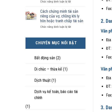
ở
Chức năng bình luận bị tắt
kiện
tài
hôn
Chọn
kinh
sản
nhân
Fax
ly
tế
chia
Cách chứng minh tài sản
thực
hôn
tốt
như
tế?
riêng của vợ, chồng khi ly
khi
hơn
thế
2. Da
hôn hoặc tranh chấp tài sản
hôn
cũng
nào?
ở
Chức năng bình luận bị tắt
nhân
được
Văn p
Cách
không
trực
chứng
hạnh
tiếp
Địa
minh
phúc:
nuôi
CHUYÊN MỤC NỔI BẬT
tài
Góc
con
ĐT:
sản
nhìn
riêng
luật
của
Fax
sư
Bất động sản
(2)
vợ,
chồng
Văn p
Di chúc – thừa kế
(1)
khi
ly
Địa
hôn
Dịch thuật
(1)
hoặc
ĐT:
tranh
chấp
Dịch vụ kế toán, báo cáo tài
Fax
tài
chính
sản
(1)
3. Da