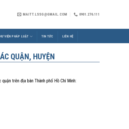
MAITT.LSSG@GMAIL.COM
0901.276.111
HƯ VIỆN PHÁP LUẬT
TIN TỨC
LIÊN HỆ
ÁC QUẬN, HUYỆN
 quận trên địa bàn Thành phố Hồ Chí Minh: