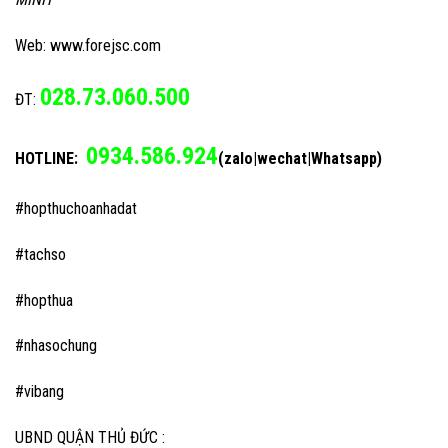
Web: www.forejsc.com
028.73.060.500
ĐT:
0934.586.924
HOTLINE:
(zalo|wechat|Whatsapp)
#hopthuchoanhadat
#tachso
#hopthua
#nhasochung
#vibang
UBND QUẬN THỦ ĐỨC :