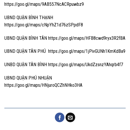
https://goo.gl/maps/9AB557NcACRpuwbz9
UBND QUẬN BÌNH THẠNH
https://goo.gl/maps/cNpYhZ1d76zSPpdF8
UBND QUẬN BÌNH TÂN https://goo.gl/maps/HFB8cwd9ryx3R2fBA
UBND QUẬN TÂN PHÚ https://goo.gl/maps/1jPivGUNh1KmKdBa9
UNBD QUẬN TÂN BÌNH https://goo.gl/maps/UkdZzsnzYAhqrb4f7
UBND QUẬN PHÚ NHUẬN
https://goo.gl/maps/HNjuroQCZhNHko3HA