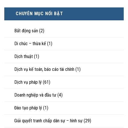
nhân
cũng
thế
tế?
chứng
không
được
nào?
minh
hạnh
trực
CHUYÊN MỤC NỔI BẬT
tài
phúc:
tiếp
sản
Góc
nuôi
riêng
nhìn
con
của
Bất động sản
(2)
luật
vợ,
sư
chồng
Di chúc – thừa kế
(1)
khi
ly
hôn
Dịch thuật
(1)
hoặc
tranh
chấp
Dịch vụ kế toán, báo cáo tài chính
(1)
tài
sản
Dịch vụ pháp lý
(61)
Doanh nghiệp và đầu tư
(4)
Đào tạo pháp lý
(1)
Giải quyết tranh chấp dân sự – hình sự
(29)