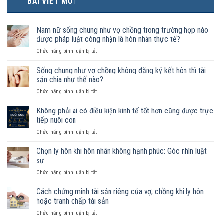
BÀI VIẾT MỚI
Nam nữ sống chung như vợ chồng trong trường hợp nào
được pháp luật công nhận là hôn nhân thực tế?
ở
Chức năng bình luận bị tắt
Nam
nữ
Sống chung như vợ chồng không đăng ký kết hôn thì tài
sống
sản chia như thế nào?
chung
ở
Chức năng bình luận bị tắt
như
Sống
vợ
chung
Không phải ai có điều kiện kinh tế tốt hơn cũng được trực
chồng
như
trong
tiếp nuôi con
vợ
trường
ở
Chức năng bình luận bị tắt
chồng
hợp
Không
không
nào
phải
Chọn ly hôn khi hôn nhân không hạnh phúc: Góc nhìn luật
đăng
được
ai
ký
sư
pháp
có
kết
luật
ở
Chức năng bình luận bị tắt
điều
hôn
công
Chọn
kiện
thì
nhận
ly
Cách chứng minh tài sản riêng của vợ, chồng khi ly hôn
kinh
tài
là
hôn
tế
hoặc tranh chấp tài sản
sản
hôn
khi
tốt
chia
nhân
ở
Chức năng bình luận bị tắt
hôn
hơn
như
thực
Cách