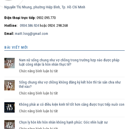
Nguyễn Thị Nhung, phường Hiệp Bình, Tp. Hồ Chí Minh
Điện thoại trực tiếp:
0932.095.770
Hotline:
0934.586.924
hoặc 0924. 298.268
Email:
maitt.lssg@gmail.com
BÀI VIẾT MỚI
Nam nữ sống chung như vợ chồng trong trường hợp nào được pháp
30
luật công nhận là hôn nhân thực tế?
Th7
ở
Chức năng bình luận bị tắt
Nam
Sống chung như vợ chồng không đăng ký kết hôn thì tài sản chia như
nữ
29
thế nào?
Th7
sống
ở
Chức năng bình luận bị tắt
chung
Sống
như
Không phải ai có điều kiện kinh tế tốt hơn cũng được trực tiếp nuôi con
chung
vợ
28
Th7
như
ở
Chức năng bình luận bị tắt
chồng
vợ
Không
trong
chồng
Chọn ly hôn khi hôn nhân không hạnh phúc: Góc nhìn luật sư
phải
trường
27
Th7
không
ai
hợp
ở
Chức năng bình luận bị tắt