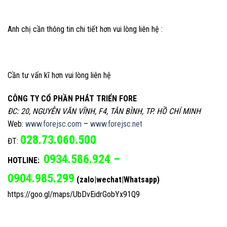
Anh chị cần thông tin chi tiết hơn vui lòng liên hệ :
Cần tư vấn kĩ hơn vui lòng liên hệ
CÔNG TY CỔ PHẦN PHÁT TRIỂN FORE
ĐC: 20, NGUYỄN VĂN VĨNH, F4, TÂN BÌNH, TP. HỒ CHÍ MINH
Web:
www.forejsc.com
–
www.forejsc.net
028.73.060.500
ĐT:
0934.586.924 –
HOTLINE:
0904.985.299
(zalo|wechat|Whatsapp)
https://goo.gl/maps/UbDvEidrGobYx91Q9