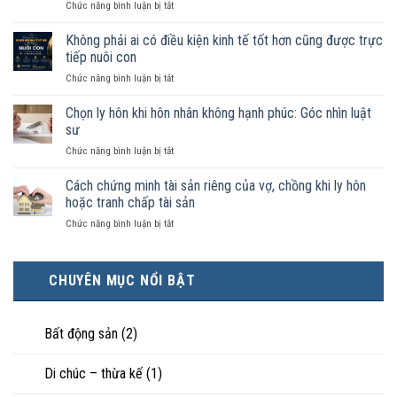
ở
Chức năng bình luận bị tắt
như
Sống
vợ
chung
Không phải ai có điều kiện kinh tế tốt hơn cũng được trực
chồng
như
trong
tiếp nuôi con
vợ
trường
ở
Chức năng bình luận bị tắt
chồng
hợp
Không
không
nào
phải
Chọn ly hôn khi hôn nhân không hạnh phúc: Góc nhìn luật
đăng
được
ai
ký
sư
pháp
có
kết
luật
ở
Chức năng bình luận bị tắt
điều
hôn
công
Chọn
kiện
thì
nhận
ly
Cách chứng minh tài sản riêng của vợ, chồng khi ly hôn
kinh
tài
là
hôn
tế
hoặc tranh chấp tài sản
sản
hôn
khi
tốt
chia
nhân
ở
Chức năng bình luận bị tắt
hôn
hơn
như
thực
Cách
nhân
cũng
thế
tế?
chứng
không
được
nào?
minh
hạnh
trực
CHUYÊN MỤC NỔI BẬT
tài
phúc:
tiếp
sản
Góc
nuôi
riêng
nhìn
con
của
Bất động sản
(2)
luật
vợ,
sư
chồng
Di chúc – thừa kế
(1)
khi
ly