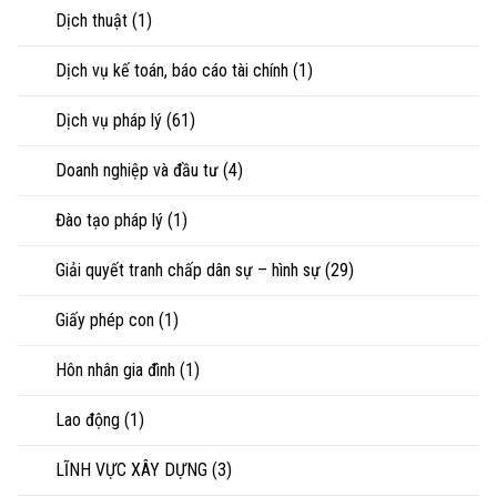
hôn
Dịch thuật
(1)
hoặc
tranh
chấp
Dịch vụ kế toán, báo cáo tài chính
(1)
tài
sản
Dịch vụ pháp lý
(61)
Doanh nghiệp và đầu tư
(4)
Đào tạo pháp lý
(1)
Giải quyết tranh chấp dân sự – hình sự
(29)
Giấy phép con
(1)
Hôn nhân gia đình
(1)
Lao động
(1)
LĨNH VỰC XÂY DỰNG
(3)