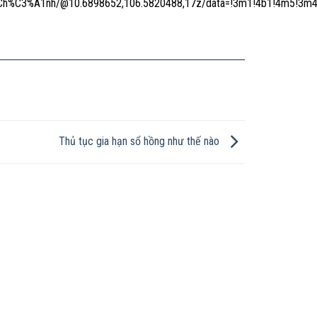
h%C3%A1nh/@10.6898652,106.5820488,17z/data=!3m1!4b1!4m5!3m4
Thủ tục gia hạn sổ hồng như thế nào