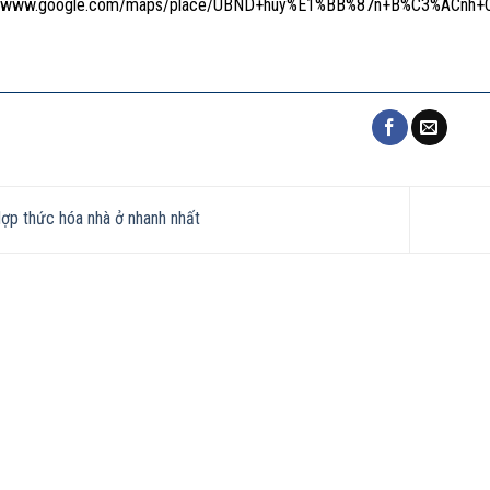
://www.google.com/maps/place/UBND+huy%E1%BB%87n+B%C3%ACnh+C
ợp thức hóa nhà ở nhanh nhất