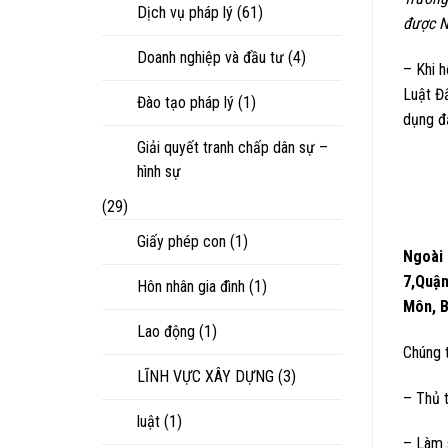
Dịch vụ pháp lý
(61)
được N
Doanh nghiệp và đầu tư
(4)
– Khi h
Luật Đấ
Đào tạo pháp lý
(1)
dụng đấ
Giải quyết tranh chấp dân sự –
hình sự
(29)
Giấy phép con
(1)
Ngoài 
7,Quận
Hôn nhân gia đình
(1)
Môn, B
Lao động
(1)
Chúng t
LĨNH VỰC XÂY DỰNG
(3)
– Thủ 
luật
(1)
– Làm s