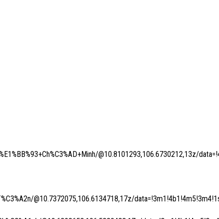
E1%BB%93+Ch%C3%AD+Minh/@10.8101293,106.6730212,13z/data=!4
C3%A2n/@10.7372075,106.6134718,17z/data=!3m1!4b1!4m5!3m4!1s