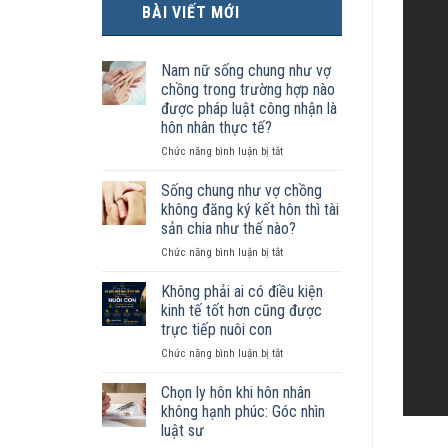
BÀI VIẾT MỚI
Nam nữ sống chung như vợ
chồng trong trường hợp nào
được pháp luật công nhận là
hôn nhân thực tế?
ở
Chức năng bình luận bị tắt
Nam
nữ
Sống chung như vợ chồng
sống
không đăng ký kết hôn thì tài
chung
sản chia như thế nào?
như
ở
Chức năng bình luận bị tắt
vợ
Sống
chồng
chung
trong
Không phải ai có điều kiện
như
trường
kinh tế tốt hơn cũng được
vợ
hợp
trực tiếp nuôi con
chồng
nào
ở
Chức năng bình luận bị tắt
không
được
Không
đăng
pháp
phải
ký
luật
Chọn ly hôn khi hôn nhân
ai
kết
công
không hạnh phúc: Góc nhìn
có
hôn
nhận
luật sư
điều
thì
là