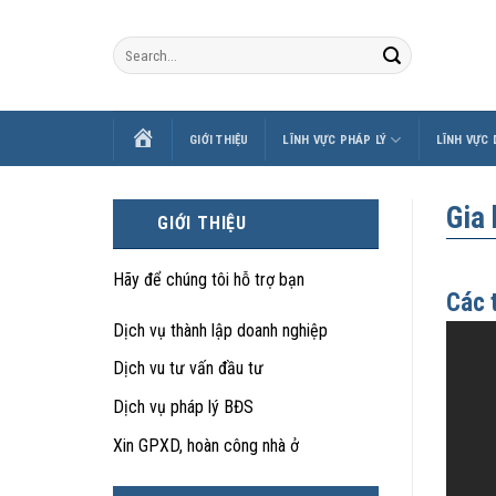
Skip
to
content
TRANG
GIỚI THIỆU
LĨNH VỰC PHÁP LÝ
LĨNH VỰC
CHỦ
Gia
GIỚI THIỆU
Hãy để chúng tôi hỗ trợ bạn
Các 
Dịch vụ thành lập doanh nghiệp
Dịch vu tư vấn đầu tư
Dịch vụ pháp lý BĐS
Xin GPXD, hoàn công nhà ở