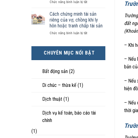
ở
Chức năng bình luận bị tắt
kiện
Trườn
tài
hôn
Chọn
kinh
sản
nhân
ly
tế
chia
Cách chứng minh tài sản
thực
Trường
hôn
tốt
như
tế?
riêng của vợ, chồng khi ly
đất ng
khi
hơn
thế
hôn hoặc tranh chấp tài sản
hôn
cũng
nào?
(Khoản
ở
Chức năng bình luận bị tắt
nhân
được
Cách
không
trực
chứng
hạnh
tiếp
– Khi h
minh
phúc:
nuôi
CHUYÊN MỤC NỔI BẬT
tài
Góc
con
– Nếu l
sản
nhìn
riêng
luật
bản củ
của
sư
Bất động sản
(2)
vợ,
chồng
– Nếu 
Di chúc – thừa kế
(1)
khi
hiện đồ
ly
hôn
Dịch thuật
(1)
hoặc
– Nếu d
tranh
thời gi
chấp
Dịch vụ kế toán, báo cáo tài
tài
chính
sản
Trườn
(1)
Trường