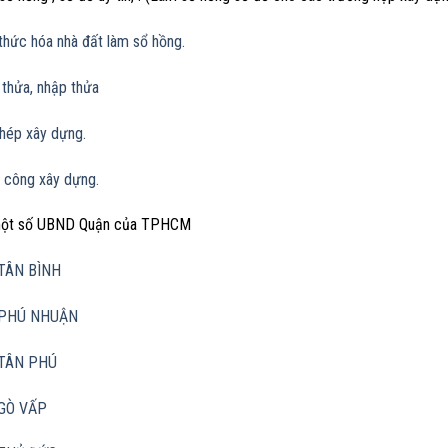
hức hóa nhà đất làm sổ hồng.
 thửa, nhập thửa
phép xây dựng.
 công xây dựng.
 một số UBND Quận của TPHCM
TÂN BÌNH
PHÚ NHUẬN
TÂN PHÚ
GÒ VẤP