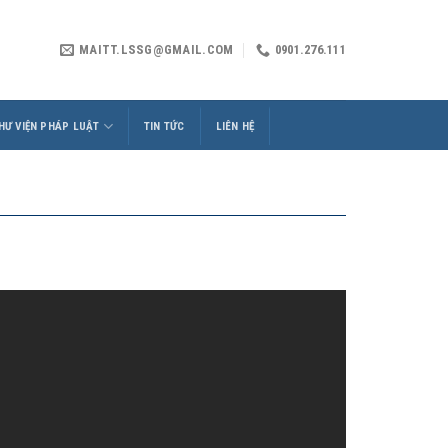
MAITT.LSSG@GMAIL.COM
0901.276.111
HƯ VIỆN PHÁP LUẬT
TIN TỨC
LIÊN HỆ