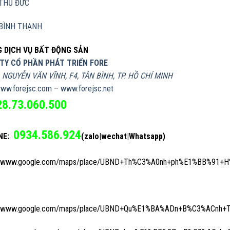
THỦ ĐỨC
BÌNH THẠNH
 DỊCH VỤ BẤT ĐỘNG SẢN
TY CỔ PHẦN PHÁT TRIỂN FORE
, NGUYỄN VĂN VĨNH, F4, TÂN BÌNH, TP. HỒ CHÍ MINH
ww.forejsc.com
–
www.forejsc.net
28.73.060.500
0934.586.924
NE:
(zalo|wechat|Whatsapp)
://www.google.com/maps/place/UBND+Th%C3%A0nh+ph%E1%BB%91+H%
://www.google.com/maps/place/UBND+Qu%E1%BA%ADn+B%C3%ACnh+T%