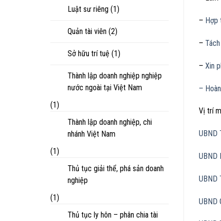
Luật sư riêng
(1)
–
Hợp t
Quản tài viên
(2)
–
Tách
Sở hữu trí tuệ
(1)
–
Xin 
Thành lập doanh nghiệp nghiệp
nước ngoài tại Việt Nam
– Hoàn
(1)
Vị trí
Thành lập doanh nghiệp, chi
UBND 
nhánh Việt Nam
(1)
UBND 
Thủ tục giải thể, phá sản doanh
UBND 
nghiệp
(1)
UBND 
Thủ tục ly hôn – phân chia tài