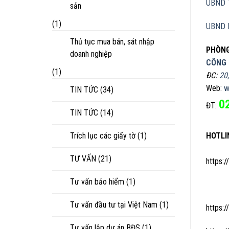
UBND 
sản
(1)
UBND 
Thủ tục mua bán, sát nhập
PHÒNG
doanh nghiệp
CÔNG 
(1)
ĐC:
20
Web:
w
TIN TỨC
(34)
0
ĐT:
TIN TỨC
(14)
Trích lục các giấy tờ
(1)
HOTLI
TƯ VẤN
(21)
https
Tư vấn bảo hiểm
(1)
Tư vấn đầu tư tại Việt Nam
(1)
https
Tư vấn lập dự án BĐS
(1)