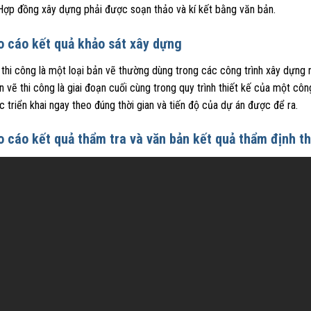
 Hợp đồng xây dựng phải được soạn thảo và kí kết bằng văn bản.
o cáo kết quả khảo sát xây dựng
thi công là một loại bản vẽ thường dùng trong các công trình xây dựng 
 vẽ thi công là giai đoạn cuối cùng trong quy trình thiết kế của một cô
 triển khai ngay theo đúng thời gian và tiến độ của dự án được để ra.
o cáo kết quả thẩm tra và văn bản kết quả thẩm định th