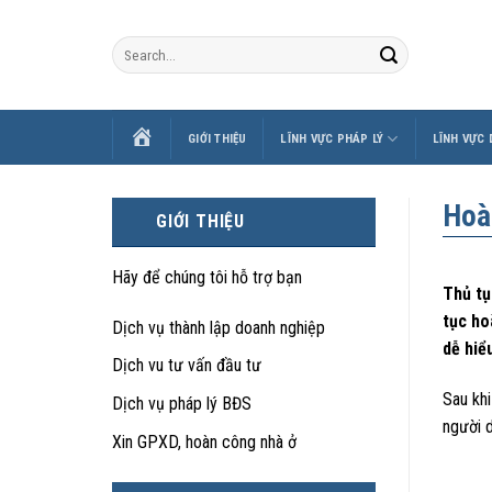
Skip
to
content
TRANG
GIỚI THIỆU
LĨNH VỰC PHÁP LÝ
LĨNH VỰC
CHỦ
Hoàn
GIỚI THIỆU
Hãy để chúng tôi hỗ trợ bạn
Thủ tụ
tục ho
Dịch vụ thành lập doanh nghiệp
dễ hiể
Dịch vu tư vấn đầu tư
Sau khi
Dịch vụ pháp lý BĐS
người d
Xin GPXD, hoàn công nhà ở