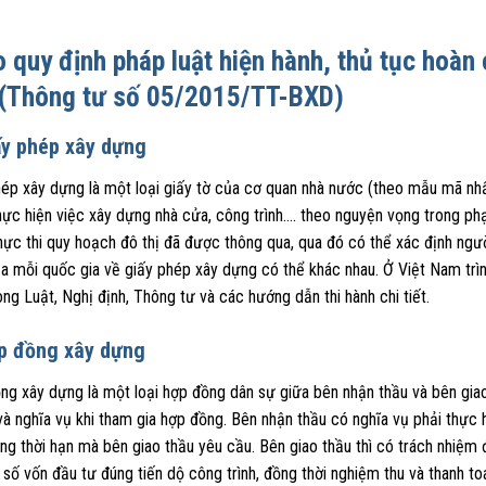
 quy định pháp luật hiện hành, thủ tục hoà
 (Thông tư số 05/2015/TT-BXD)
ấy phép xây dựng
hép xây dựng là một loại giấy tờ của cơ quan nhà nước (theo mẫu mã nh
hực hiện việc xây dựng nhà cửa, công trình…. theo nguyện vọng trong p
hực thi quy hoạch đô thị đã được thông qua, qua đó có thể xác định ng
a mỗi quốc gia về giấy phép xây dựng có thể khác nhau. Ở Việt Nam trì
ong Luật, Nghị định, Thông tư và các hướng dẫn thi hành chi tiết.
p đồng xây dựng
g xây dựng là một loại hợp đồng dân sự giữa bên nhận thầu và bên giao 
à nghĩa vụ khi tham gia hợp đồng. Bên nhận thầu có nghĩa vụ phải thực 
ng thời hạn mà bên giao thầu yêu cầu. Bên giao thầu thì có trách nhiệm đư
số vốn đầu tư đúng tiến dộ công trình, đồng thời nghiệm thu và thanh to