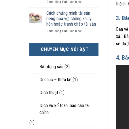
ở
Chức năng bình luận bị tắt
kiện
tài
hôn
thành.
Chọn
kinh
sản
nhân
ly
tế
chia
Cách chứng minh tài sản
thực
hôn
tốt
3. Bá
như
tế?
riêng của vợ, chồng khi ly
khi
hơn
thế
hôn hoặc tranh chấp tài sản
hôn
cũng
nào?
Bản vẽ 
ở
Chức năng bình luận bị tắt
nhân
được
Cách
xá… Bản
không
trực
chứng
hạnh
tiếp
sẽ được
minh
phúc:
nuôi
CHUYÊN MỤC NỔI BẬT
tài
Góc
con
sản
nhìn
4. Bá
riêng
luật
của
sư
Bất động sản
(2)
vợ,
chồng
Di chúc – thừa kế
(1)
khi
ly
hôn
Dịch thuật
(1)
hoặc
tranh
chấp
Dịch vụ kế toán, báo cáo tài
tài
chính
sản
(1)