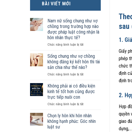
BÀI VIẾT MỚI
Theo
Nam nữ sống chung như vợ
sau
chồng trong trường hợp nào
được pháp luật công nhận là
hôn nhân thực tế?
1. Gi
ở
Chức năng bình luận bị tắt
Nam
Giấy p
nữ
Sống chung như vợ chồng
phép t
sống
không đăng ký kết hôn thì tài
chung
chức t
sản chia như thế nào?
như
định củ
ở
Chức năng bình luận bị tắt
vợ
Sống
chồng
định tr
chung
trong
Không phải ai có điều kiện
như
trường
kinh tế tốt hơn cũng được
2. Hợ
vợ
hợp
trực tiếp nuôi con
chồng
nào
ở
Chức năng bình luận bị tắt
không
được
Hợp đồn
Không
đăng
pháp
quyền v
phải
ký
luật
Chọn ly hôn khi hôn nhân
ai
kết
công
không hạnh phúc: Góc nhìn
giao đú
có
hôn
nhận
luật sư
dựng,… 
điều
thì
là