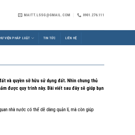
MAITT.LSSG@GMAIL.COM
0901.276.111
HƯ VIỆN PHÁP LUẬT
TIN TỨC
LIÊN HỆ
đất và quyền sỡ hữu sử dụng đất. Nhìn chung thủ
m được quy trình này. Bài viết sau đây sẽ giúp bạn
 quan nhà nước có thể dễ dàng quản lí, mà còn giúp