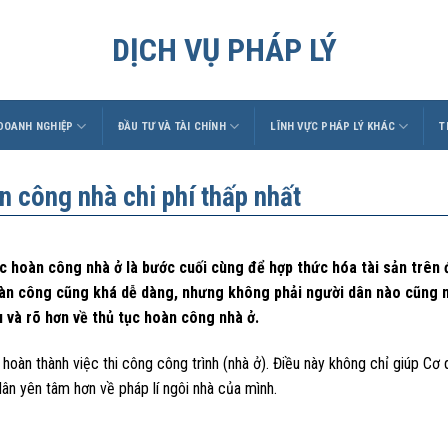
DỊCH VỤ PHÁP LÝ
 DOANH NGHIỆP
ĐẦU TƯ VÀ TÀI CHÍNH
LĨNH VỰC PHÁP LÝ KHÁC
T
 công nhà chi phí thấp nhất
c hoàn công nhà ở là bước cuối cùng để hợp thức hóa tài sản trên 
àn công cũng khá dễ dàng, nhưng không phải người dân nào cũng nắ
u và rõ hơn về thủ tục hoàn công nhà ở.
 hoàn thành việc thi công công trình (nhà ở). Điều này không chỉ giúp Cơ
ân yên tâm hơn về pháp lí ngôi nhà của mình.