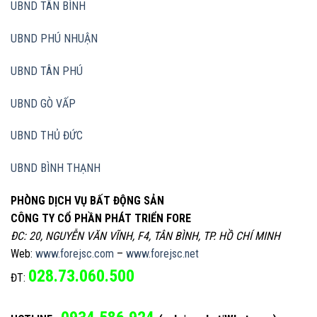
UBND TÂN BÌNH
UBND PHÚ NHUẬN
UBND TÂN PHÚ
UBND GÒ VẤP
UBND THỦ ĐỨC
UBND BÌNH THẠNH
PHÒNG DỊCH VỤ BẤT ĐỘNG SẢN
CÔNG TY CỔ PHẦN PHÁT TRIỂN FORE
ĐC: 20, NGUYỄN VĂN VĨNH, F4, TÂN BÌNH, TP. HỒ CHÍ MINH
Web:
www.forejsc.com
–
www.forejsc.net
028.73.060.500
ĐT: