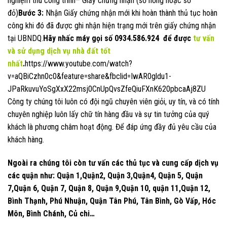
nghiệm thu công trình– Giấy chứng nhận (sổ hồng hoặc sổ
đỏ)
Bước 3:
Nhận Giấy chứng nhận mới khi hoàn thành thủ tục hoàn
công khi đó đã được ghi nhận hiện trạng mới trên giấy chứng nhận
tại UBNDQ.
Hãy nhấc máy gọi số
0934.586.924
để được
tư vấn
và sử dụng dịch vụ nhà đất
tốt
nhất
.
https://www.youtube.com/watch?
v=aQBiCzhn0c0&feature=share&fbclid=IwAR0gldu1-
JPaRkuvuYoSgXxX22msj0CnUpQvsZfeQiuFXnK620pbcaAj8ZU
Công ty chúng tôi luôn có đội ngũ chuyên viên giỏi, uy tín, và có tính
chuyên nghiệp luôn lấy chữ tín hàng đầu và sự tin tưởng của quý
khách là phương châm hoạt động. Để đáp ứng đầy đủ yêu cầu của
khách hàng.
Ngoài ra chúng tôi còn tư vấn các thủ tục và cung cấp dịch vụ
các quận như: Quận 1,Quận2, Quận 3,Quận4, Quận 5, Quận
7,Quận 6, Quận 7, Quận 8, Quận 9,Quận 10, quận 11,Quận 12,
Bình Thạnh, Phú Nhuận, Quận Tân Phú, Tân Bình, Gò Vấp, Hóc
Môn, Bình Chánh, Củ chi…