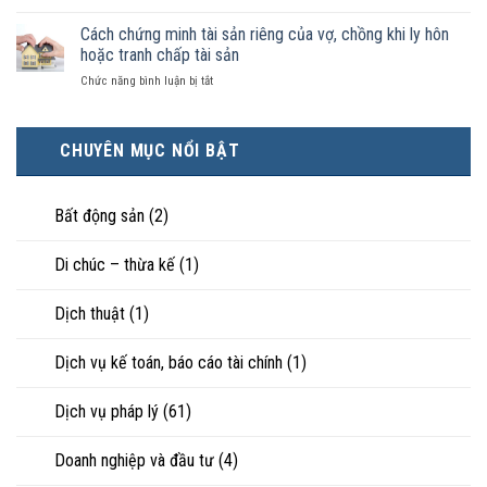
công
Chọn
kiện
thì
nhận
ly
Cách chứng minh tài sản riêng của vợ, chồng khi ly hôn
kinh
tài
là
hôn
tế
hoặc tranh chấp tài sản
sản
hôn
khi
tốt
chia
nhân
ở
Chức năng bình luận bị tắt
hôn
hơn
như
thực
Cách
nhân
cũng
thế
tế?
chứng
không
được
nào?
minh
hạnh
trực
CHUYÊN MỤC NỔI BẬT
tài
phúc:
tiếp
sản
Góc
nuôi
riêng
nhìn
con
của
Bất động sản
(2)
luật
vợ,
sư
chồng
Di chúc – thừa kế
(1)
khi
ly
hôn
Dịch thuật
(1)
hoặc
tranh
chấp
Dịch vụ kế toán, báo cáo tài chính
(1)
tài
sản
Dịch vụ pháp lý
(61)
Doanh nghiệp và đầu tư
(4)