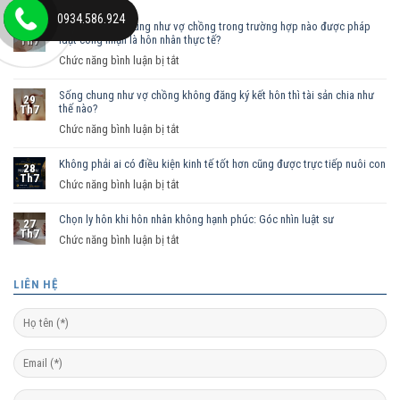
0934.586.924
Nam nữ sống chung như vợ chồng trong trường hợp nào được pháp
30
luật công nhận là hôn nhân thực tế?
Th7
ở
Chức năng bình luận bị tắt
Nam
Sống chung như vợ chồng không đăng ký kết hôn thì tài sản chia như
nữ
29
thế nào?
Th7
sống
ở
Chức năng bình luận bị tắt
chung
Sống
như
Không phải ai có điều kiện kinh tế tốt hơn cũng được trực tiếp nuôi con
chung
vợ
28
Th7
như
ở
Chức năng bình luận bị tắt
chồng
vợ
Không
trong
chồng
Chọn ly hôn khi hôn nhân không hạnh phúc: Góc nhìn luật sư
phải
trường
27
Th7
không
ai
hợp
ở
Chức năng bình luận bị tắt
đăng
có
nào
Chọn
ký
điều
được
ly
LIÊN HỆ
kết
kiện
pháp
hôn
hôn
kinh
luật
khi
thì
tế
công
hôn
tài
tốt
nhận
nhân
sản
hơn
là
không
chia
cũng
hôn
hạnh
như
được
nhân
phúc: