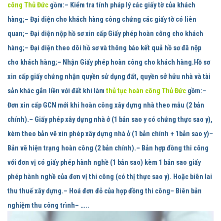
công Thủ Đức
gồm:
– Kiểm tra tính pháp lý các giấy tờ của khách
hàng;– Đại diện cho khách hàng công chứng các giấy tờ có liên
quan;– Đại diện nộp hồ sơ xin cấp Giấy phép hoàn công cho khách
hàng;– Đại diện theo dõi hồ sơ và thông báo kết quả hồ sơ đã nộp
cho khách hàng;– Nhận Giấy phép hoàn công cho khách hàng.
Hồ sơ
xin cấp giấy chứng nhận quyền sử dụng đất, quyền sở hửu nhà và tài
sản khác gắn liền với đất khi làm
thủ tục hoàn công Thủ Đức
gồm:
–
Đơn xin cấp GCN mới khi hoàn công xây dựng nhà theo mẫu (2 bản
chính).– Giấy phép xây dựng nhà ở (1 bản sao y có chứng thực sao y),
kèm theo bản vẽ xin phép xây dựng nhà ở (1 bản chính + 1bản sao y)–
Bản vẽ hiện trạng hoàn công (2 bản chính).– Bản hợp đồng thi công
với đơn vị có giấy phép hành nghề (1 bản sao) kèm 1 bản sao giấy
phép hành nghề của đơn vị thi công (có thị thực sao y). Hoặc biên lai
thu thuế xây dựng.– Hoá đơn đỏ của hợp đồng thi công– Biên bản
nghiệm thu công trình– …..