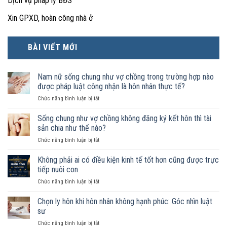
Dịch vụ pháp lý BĐS
Xin GPXD, hoàn công nhà ở
BÀI VIẾT MỚI
Nam nữ sống chung như vợ chồng trong trường hợp nào
được pháp luật công nhận là hôn nhân thực tế?
ở
Chức năng bình luận bị tắt
Nam
nữ
Sống chung như vợ chồng không đăng ký kết hôn thì tài
sống
sản chia như thế nào?
chung
ở
Chức năng bình luận bị tắt
như
Sống
vợ
chung
Không phải ai có điều kiện kinh tế tốt hơn cũng được trực
chồng
như
trong
tiếp nuôi con
vợ
trường
ở
Chức năng bình luận bị tắt
chồng
hợp
Không
không
nào
phải
Chọn ly hôn khi hôn nhân không hạnh phúc: Góc nhìn luật
đăng
được
ai
ký
sư
pháp
có
kết
luật
ở
Chức năng bình luận bị tắt
điều
hôn