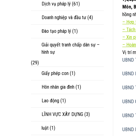
Dịch vụ pháp lý
(61)
Môn, B
hồng nh
Doanh nghiệp và đầu tư
(4)
–
Hợp t
–
Tách
Đào tạo pháp lý
(1)
–
Xin 
Giải quyết tranh chấp dân sự –
– Hoàn
hình sự
Vị trí
UBND 
(29)
Giấy phép con
(1)
UBND 
Hôn nhân gia đình
(1)
UBND 
Lao động
(1)
UBND 
LĨNH VỰC XÂY DỰNG
(3)
UBND 
luật
(1)
UBND 