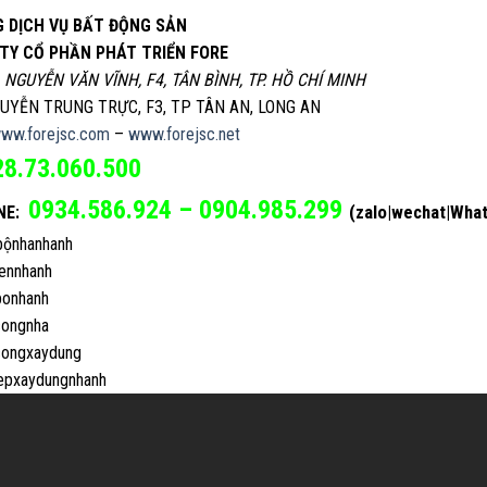
 DỊCH VỤ BẤT ĐỘNG SẢN
TY CỔ PHẦN PHÁT TRIỂN FORE
, NGUYỄN VĂN VĨNH, F4, TÂN BÌNH, TP. HỒ CHÍ MINH
GUYỄN TRUNG TRỰC, F3, TP TÂN AN, LONG AN
ww.forejsc.com
–
www.forejsc.net
28.73.060.500
0934.586.924 – 0904.985.299
(zalo|wechat|Wha
NE:
ộnhanhanh
ennhanh
onhanh
ongnha
ongxaydung
epxaydungnhanh