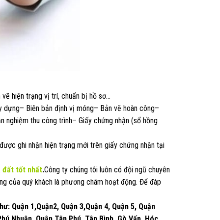
vẽ hiện trạng vị trí, chuẩn bị hồ sơ…
y dựng– Biên bản định vị móng– Bản vẽ hoàn công–
n nghiệm thu công trình– Giấy chứng nhận (sổ hồng
được ghi nhận hiện trạng mới trên giấy chứng nhận tại
à đất
tốt nhất
.
Công ty chúng tôi luôn có đội ngũ chuyên
 tưởng của quý khách là phương châm hoạt động. Để đáp
như: Quận 1,Quận2, Quận 3,Quận 4, Quận 5, Quận
 Phú Nhuận, Quận Tân Phú, Tân Bình, Gò Vấp, Hóc