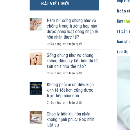
cấp Gi
BÀI VIẾT MỚI
hoàn c
Nam nữ sống chung như vợ
làm
thủ
chồng trong trường hợp nào
được pháp luật công nhận là
(1 bản 
hôn nhân thực tế?
bản chí
ở
Chức năng bình luận bị tắt
Nam
(có thị
nữ
Sống chung như vợ chồng
sống
không đăng ký kết hôn thì tài
chung
sản chia như thế nào?
như
ở
Chức năng bình luận bị tắt
vợ
Sống
chồng
chung
trong
Không phải ai có điều kiện
như
trường
kinh tế tốt hơn cũng được
vợ
hợp
trực tiếp nuôi con
chồng
nào
ở
Chức năng bình luận bị tắt
không
được
Không
đăng
pháp
phải
ký
luật
Chọn ly hôn khi hôn nhân
ai
kết
công
không hạnh phúc: Góc nhìn
có
hôn
nhận
luật sư
điều
thì
là