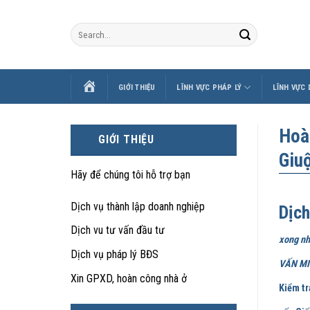
Skip
to
content
TRANG
GIỚI THIỆU
LĨNH VỰC PHÁP LÝ
LĨNH VỰC
CHỦ
Hoà
GIỚI THIỆU
Giu
Hãy để chúng tôi hỗ trợ bạn
Dịch vụ thành lập doanh nghiệp
Dịch
Dịch vu tư vấn đầu tư
xong nh
Dịch vụ pháp lý BĐS
VẤN MIỄ
Xin GPXD, hoàn công nhà ở
Kiểm tr