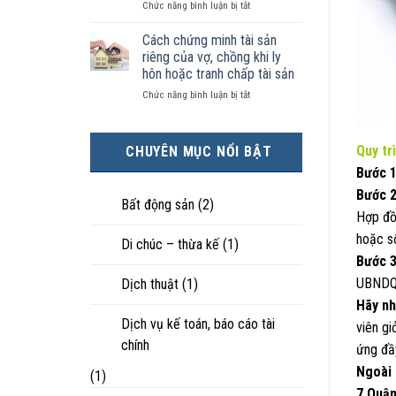
ở
Chức năng bình luận bị tắt
kiện
tài
hôn
Chọn
kinh
sản
nhân
ly
tế
chia
Cách chứng minh tài sản
thực
hôn
tốt
như
tế?
riêng của vợ, chồng khi ly
khi
hơn
thế
hôn hoặc tranh chấp tài sản
hôn
cũng
nào?
ở
Chức năng bình luận bị tắt
nhân
được
Cách
không
trực
chứng
hạnh
tiếp
minh
phúc:
nuôi
Quy tr
CHUYÊN MỤC NỔI BẬT
tài
Góc
con
sản
nhìn
Bước 
riêng
luật
Bước 2
của
sư
Bất động sản
(2)
vợ,
Hợp đồ
chồng
hoặc s
Di chúc – thừa kế
(1)
khi
Bước 3
ly
hôn
UBNDQ
Dịch thuật
(1)
hoặc
Hãy nh
tranh
chấp
Dịch vụ kế toán, báo cáo tài
viên gi
tài
chính
ứng đầ
sản
Ngoài 
(1)
7,Quận