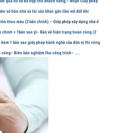
kết quả hồ sơ đã nộp cho khách hàng;– Nhận Giấy phép
n sở hửu nhà và tài sản khác gắn liền với đất khi
nhà theo mẫu (2 bản chính).–
Giấy phép xây dựng nhà ở
n chính + 1bản sao y)– Bản vẽ hiện trạng hoàn công (2
) kèm 1 bản sao giấy phép hành nghề của đơn vị thi công
hi công– Biên bản nghiệm thu công trình– …..