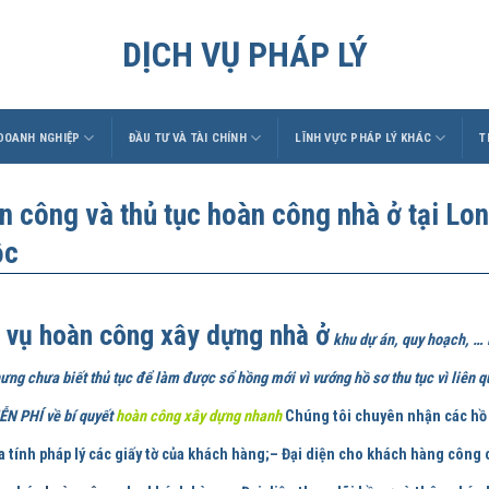
DỊCH VỤ PHÁP LÝ
 DOANH NGHIỆP
ĐẦU TƯ VÀ TÀI CHÍNH
LĨNH VỰC PHÁP LÝ KHÁC
T
n công và thủ tục hoàn công nhà ở tại Lo
ộc
 vụ hoàn công xây dựng nhà ở
khu dự án, quy hoạch, … 
ưng chưa biết thủ tục để làm được sổ hồng mới vì vướng hồ sơ thu tục vì li
N PHÍ về bí quyết
hoàn công xây dựng nhanh
Chúng tôi chuyên nhận các hồ 
a tính pháp lý các giấy tờ của khách hàng;– Đại diện cho khách hàng công c