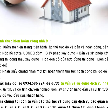
ình thực hiện hoàn công nhà ở
:
1:
Kiểm tra hiện trạng, tiến hành lập thủ tục đo vẽ bản vẽ hoàn công, bản 
:
Nộp hồ sơ tại UBNDQ gồm– Giấy phép xây dựng + Bản vẽ xin phép xâ
ng thi công thầu xây dựng– Hoá đơn đỏ của hợp đồng thi công– Biên bả
ổ đỏ)
:
Nhận Giấy chứng nhận mới khi hoàn thành thủ tục hoàn công khi đó đã 
.
ấc máy gọi số
0934.586.924
để được
tư vấn và sử dụng dịch vụ nh
ỏi, uy tín, và có tính chuyên nghiệp luôn lấy chữ tín hàng đầu và sự tin
y đủ yêu cầu của khách hàng.
ra chúng tôi còn tư vấn các thủ tục và cung cấp dịch vụ các quận 
 6, Quận 7, Quận 8, Quận 9,Quận 10, quận 11,Quận 12, Bình Thạnh,