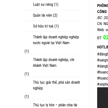
Luật sư riêng
(1)
PHÒNG
CÔNG 
Quản tài viên
(2)
ĐC: 20
CN: N
Sở hữu trí tuệ
(1)
Web:
w
0
Thành lập doanh nghiệp nghiệp
ĐT:
nước ngoài tại Việt Nam
HOTLI
(1)
#đăngb
Thành lập doanh nghiệp, chi
#sangt
nhánh Việt Nam
#dangb
#hoanc
(1)
#hoanc
Thủ tục giải thể, phá sản doanh
#xinph
nghiệp
(1)
Thủ tục ly hôn – phân chia tài