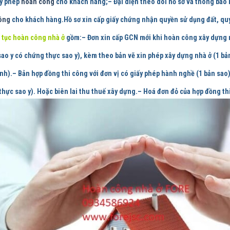
ấy phép
hoàn công
cho khách hàng;– Đại diện theo dõi hồ sơ và thông báo 
ông
cho khách hàng.
Hồ sơ xin cấp giấy chứng nhận quyền sử dụng đất, quyề
 tục hoàn công nhà ở
gồm:
– Đơn xin cấp GCN mới khi hoàn công xây dựng 
sao y có chứng thực sao y), kèm theo bản vẽ xin phép xây dựng nhà ở (1 bả
nh).– Bản hợp đồng thi công với đơn vị có giấy phép hành nghề (1 bản sao
 thực sao y). Hoặc biên lai thu thuế xây dựng.– Hoá đơn đỏ của hợp đồng t