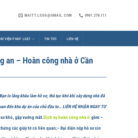
MAITT.LSSG@GMAIL.COM
0901.276.111
HƯ VIỆN PHÁP LUẬT
TIN TỨC
LIÊN HỆ
ng an – Hoàn công nhà ở Cần
Bạn lo lắng khâu làm hồ sơ, thủ tục khó khi xây dựng nhà đã
ên quan đến khu dự án của chủ đầu tư… LIÊN HỆ NHẬN NGAY TƯ
sơ khó, gặp vướng mắt.
Dịch vụ hoàn công nhà ở
gồm:
–
hứng các giấy tờ có liên quan;– Đại diện nộp hồ sơ xin