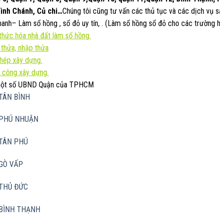
ình Chánh, Củ chi…
Chúng tôi cũng tư vấn các thủ tục và các dịch vụ 
anh– Làm sổ hồng , sổ đỏ uy tín, . (Làm sổ hồng sổ đỏ cho các trường h
hức hóa nhà đất làm sổ hồng.
 thửa, nhập thửa
phép xây dựng.
 công xây dựng.
 một số UBND Quận của TPHCM
TÂN BÌNH
PHÚ NHUẬN
TÂN PHÚ
GÒ VẤP
THỦ ĐỨC
BÌNH THẠNH