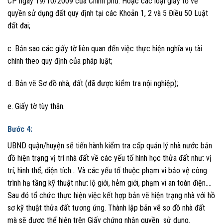
CP ngày 19/10/2009 của Chính phủ. Hoặc các loại giấy tờ về
quyền sử dụng đất quy định tại các Khoản 1, 2 và 5 Điều 50 Luật
đất đai;
c. Bản sao các giấy tờ liên quan đến việc thực hiện nghĩa vụ tài
chính theo quy định của pháp luật;
d. Bản vẽ Sơ đồ nhà, đất (đã được kiểm tra nội nghiệp);
e. Giấy tờ tùy thân.
Bước 4:
UBND quận/huyện sẽ tiến hành kiểm tra cấp quản lý nhà nước bản
đồ hiện trạng vị trí nhà đất về các yếu tố hình học thửa đất như: vị
trí, hình thể, diện tích… Và các yếu tố thuộc phạm vi bảo vệ công
trình hạ tầng kỹ thuật như: lộ giới, hẻm giới, phạm vi an toàn điện….
Sau đó tổ chức thực hiện việc kết hợp bản vẽ hiện trạng nhà với hồ
sơ kỹ thuật thửa đất tương ứng. Thành lập bản vẽ sơ đồ nhà đất
mà sẽ được thể hiện trên Giấy chứng nhận quyền sử dụng.