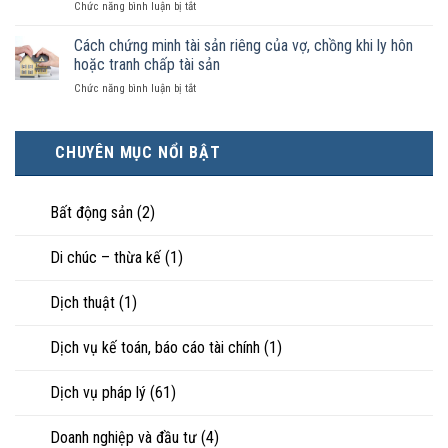
ở
Chức năng bình luận bị tắt
điều
hôn
công
Chọn
kiện
thì
nhận
ly
Cách chứng minh tài sản riêng của vợ, chồng khi ly hôn
kinh
tài
là
hôn
tế
hoặc tranh chấp tài sản
sản
hôn
khi
tốt
chia
nhân
ở
Chức năng bình luận bị tắt
hôn
hơn
như
thực
Cách
nhân
cũng
thế
tế?
chứng
không
được
nào?
minh
hạnh
trực
CHUYÊN MỤC NỔI BẬT
tài
phúc:
tiếp
sản
Góc
nuôi
riêng
nhìn
con
của
Bất động sản
(2)
luật
vợ,
sư
chồng
Di chúc – thừa kế
(1)
khi
ly
hôn
Dịch thuật
(1)
hoặc
tranh
chấp
Dịch vụ kế toán, báo cáo tài chính
(1)
tài
sản
Dịch vụ pháp lý
(61)
Doanh nghiệp và đầu tư
(4)