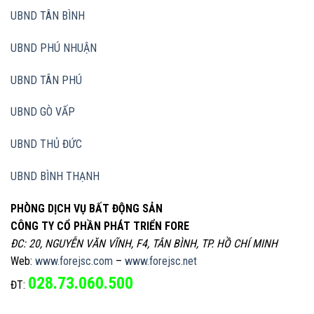
UBND TÂN BÌNH
UBND PHÚ NHUẬN
UBND TÂN PHÚ
UBND GÒ VẤP
UBND THỦ ĐỨC
UBND BÌNH THẠNH
PHÒNG DỊCH VỤ BẤT ĐỘNG SẢN
CÔNG TY CỔ PHẦN PHÁT TRIỂN FORE
ĐC: 20, NGUYỄN VĂN VĨNH, F4, TÂN BÌNH, TP. HỒ CHÍ MINH
Web:
www.forejsc.com
–
www.forejsc.net
028.73.060.500
ĐT: