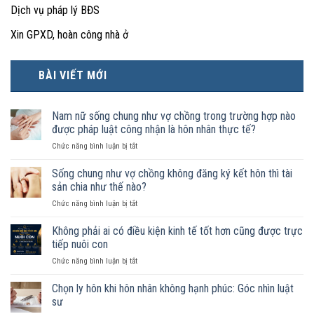
Dịch vụ pháp lý BĐS
Xin GPXD, hoàn công nhà ở
BÀI VIẾT MỚI
Nam nữ sống chung như vợ chồng trong trường hợp nào
được pháp luật công nhận là hôn nhân thực tế?
ở
Chức năng bình luận bị tắt
Nam
nữ
Sống chung như vợ chồng không đăng ký kết hôn thì tài
sống
sản chia như thế nào?
chung
ở
Chức năng bình luận bị tắt
như
Sống
vợ
chung
Không phải ai có điều kiện kinh tế tốt hơn cũng được trực
chồng
như
trong
tiếp nuôi con
vợ
trường
ở
Chức năng bình luận bị tắt
chồng
hợp
Không
không
nào
phải
Chọn ly hôn khi hôn nhân không hạnh phúc: Góc nhìn luật
đăng
được
ai
ký
sư
pháp
có
kết
luật