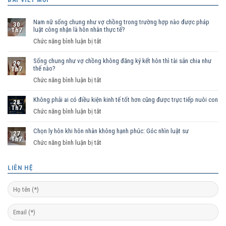
Nam nữ sống chung như vợ chồng trong trường hợp nào được pháp
30
luật công nhận là hôn nhân thực tế?
Th7
ở
Chức năng bình luận bị tắt
Nam
Sống chung như vợ chồng không đăng ký kết hôn thì tài sản chia như
nữ
29
thế nào?
Th7
sống
ở
Chức năng bình luận bị tắt
chung
Sống
như
Không phải ai có điều kiện kinh tế tốt hơn cũng được trực tiếp nuôi con
chung
vợ
28
Th7
như
ở
Chức năng bình luận bị tắt
chồng
vợ
Không
trong
chồng
Chọn ly hôn khi hôn nhân không hạnh phúc: Góc nhìn luật sư
phải
trường
27
Th7
không
ai
hợp
ở
Chức năng bình luận bị tắt
đăng
có
nào
Chọn
ký
điều
được
ly
LIÊN HỆ
kết
kiện
pháp
hôn
hôn
kinh
luật
khi
thì
tế
công
hôn
tài
tốt
nhận
nhân
sản
hơn
là
không
chia
cũng
hôn
hạnh