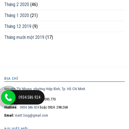
Tháng 2 2020
(46)
Tháng 1 2020
(21)
Tháng 12 2019
(9)
Tháng mười một 2019
(17)
ĐỊA CHỈ
Nguyễn Thị Nhung, phường Hiệp Bình, Tp. Hồ Chí Minh
0934.586.924
Điện thoại trực tiếp:
0932.095.770
Hotline:
0934.586.924
hoặc 0924. 298.268
Email:
maitt.lssg@gmail.com
BÀI VIẾT MỚI