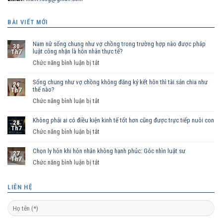
BÀI VIẾT MỚI
Nam nữ sống chung như vợ chồng trong trường hợp nào được pháp
30
luật công nhận là hôn nhân thực tế?
Th7
ở
Chức năng bình luận bị tắt
Nam
Sống chung như vợ chồng không đăng ký kết hôn thì tài sản chia như
nữ
29
thế nào?
Th7
sống
ở
Chức năng bình luận bị tắt
chung
Sống
như
Không phải ai có điều kiện kinh tế tốt hơn cũng được trực tiếp nuôi con
chung
vợ
28
Th7
như
ở
Chức năng bình luận bị tắt
chồng
vợ
Không
trong
chồng
Chọn ly hôn khi hôn nhân không hạnh phúc: Góc nhìn luật sư
phải
trường
27
Th7
không
ai
hợp
ở
Chức năng bình luận bị tắt
đăng
có
nào
Chọn
ký
điều
được
ly
LIÊN HỆ
kết
kiện
pháp
hôn
hôn
kinh
luật
khi
thì
tế
công
hôn
tài
tốt
nhận
nhân