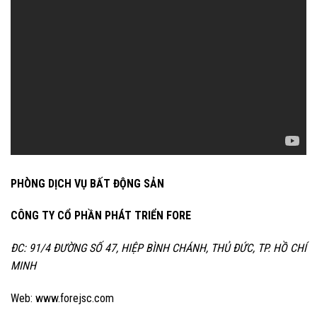
PHÒNG DỊCH VỤ BẤT ĐỘNG SẢN
CÔNG TY CỔ PHẦN PHÁT TRIỂN FORE
ĐC: 91/4 ĐƯỜNG SỐ 47, HIỆP BÌNH CHÁNH, THỦ ĐỨC, TP. HỒ CHÍ
MINH
Web: www.forejsc.com