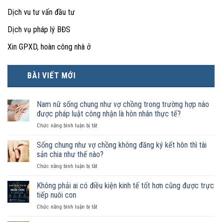
Dịch vu tư vấn đầu tư
Dịch vụ pháp lý BĐS
Xin GPXD, hoàn công nhà ở
BÀI VIẾT MỚI
Nam nữ sống chung như vợ chồng trong trường hợp nào
được pháp luật công nhận là hôn nhân thực tế?
ở
Chức năng bình luận bị tắt
Nam
nữ
Sống chung như vợ chồng không đăng ký kết hôn thì tài
sống
sản chia như thế nào?
chung
ở
Chức năng bình luận bị tắt
như
Sống
vợ
chung
Không phải ai có điều kiện kinh tế tốt hơn cũng được trực
chồng
như
trong
tiếp nuôi con
vợ
trường
ở
Chức năng bình luận bị tắt
chồng
hợp
Không
không
nào