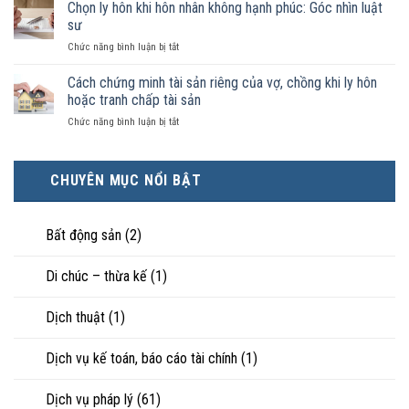
phải
Chọn ly hôn khi hôn nhân không hạnh phúc: Góc nhìn luật
đăng
được
ai
ký
sư
pháp
có
kết
luật
ở
Chức năng bình luận bị tắt
điều
hôn
công
Chọn
kiện
thì
nhận
ly
Cách chứng minh tài sản riêng của vợ, chồng khi ly hôn
kinh
tài
là
hôn
tế
hoặc tranh chấp tài sản
sản
hôn
khi
tốt
chia
nhân
ở
Chức năng bình luận bị tắt
hôn
hơn
như
thực
Cách
nhân
cũng
thế
tế?
chứng
không
được
nào?
minh
hạnh
trực
CHUYÊN MỤC NỔI BẬT
tài
phúc:
tiếp
sản
Góc
nuôi
riêng
nhìn
con
của
Bất động sản
(2)
luật
vợ,
sư
chồng
Di chúc – thừa kế
(1)
khi
ly
hôn
Dịch thuật
(1)
hoặc
tranh
chấp
Dịch vụ kế toán, báo cáo tài chính
(1)
tài
sản
Dịch vụ pháp lý
(61)