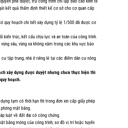
uyền phê duyệt, trừ công trình chỉ lập Báo cáo kinh tế
 gửi kết quả thẩm định thiết kế cơ sở cho cơ quan cấp
 có quy hoạch chi tiết xây dựng tỷ lệ 1/500 đã được cơ
i kiến trúc, kết cấu chịu lực và an toàn của công trình.
ã vùng sâu, vùng xa không nằm trong các khu vực bảo
n cư tập trung; nhà ở riêng lẻ tại các điểm dân cư nông
oạch xây dựng được duyệt nhưng chưa thực hiện thì
 quy hoạch.
dựng tạm có thời hạn thì trong đơn xin cấp giấy phép
i phóng mặt bằng.
áp luật về đất đai có công chứng.
 mặt bằng móng của công trình; sơ đồ vị trí hoặc tuyến