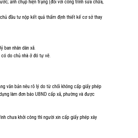
ước; ảnh chụp hiện trạng (đối với công trình sửa chữa,
 chủ đầu tư nộp kết quả thẩm định thiết kế cơ sở thay
ỷ ban nhân dân xã.
u có do chủ nhà ở đó tự vẽ.
ằng văn bản nêu rõ lý do từ chối không cấp giấy phép
ây dựng làm đơn báo UBND cấp xã, phường và được
ình chưa khởi công thì người xin cấp giấy phép xây