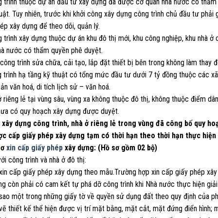
 trình thuộc dự án đầu tư xây dựng đã được cơ quan nhà nước có thẩm q
uật. Tuy nhiên, trước khi khởi công xây dựng công trình chủ đầu tư phải
ép xây dựng để theo dõi, quản lý.
 trình xây dựng thuộc dự án khu đô thị mới, khu công nghiệp, khu nhà ở
hà nước có thẩm quyền phê duyệt.
công trình sửa chữa, cải tạo, lắp đặt thiết bị bên trong không làm thay đổ
g trình hạ tầng kỹ thuật có tổng mức đầu tư dưới 7 tỷ đồng thuộc các x
sản văn hoá, di tích lịch sử – văn hoá.
ở riêng lẻ tại vùng sâu, vùng xa không thuộc đô thị, không thuộc điểm dâ
hưa có quy hoạch xây dựng được duyệt.
c xây dựng công trình, nhà ở riêng lẻ trong vùng đã công bố quy h
ợc cấp giấy phép xây dựng tạm có thời hạn theo thời hạn thực hiện
sơ
xin cấp giấy phép
xây dựng: (Hồ sơ gồm 02 bộ)
với công trình và nhà ở đô thị:
 xin cấp giấy phép xây dựng theo mẫu.Trường hợp xin cấp giấy phép xây 
ng còn phải có cam kết tự phá dỡ công trình khi Nhà nước thực hiện giả
 sao một trong những giấy tờ về quyền sử dụng đất theo quy định của ph
vẽ thiết kế thể hiện được vị trí mặt bằng, mặt cắt, mặt đứng điển hình;