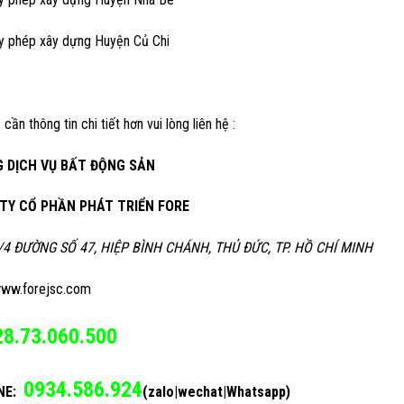
ấy phép xây dựng Huyện Củ Chi
 cần thông tin chi tiết hơn vui lòng liên hệ :
 DỊCH VỤ BẤT ĐỘNG SẢN
TY CỔ PHẦN PHÁT TRIỂN FORE
/4 ĐƯỜNG SỐ 47, HIỆP BÌNH CHÁNH, THỦ ĐỨC, TP. HỒ CHÍ MINH
ww.forejsc.com
28.73.060.500
0934.586.924
NE:
(zalo|wechat|Whatsapp)