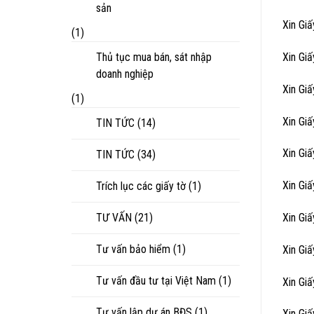
sản
Xin Gi
(1)
Thủ tục mua bán, sát nhập
Xin Gi
doanh nghiệp
Xin Gi
(1)
Xin Gi
TIN TỨC
(14)
Xin Gi
TIN TỨC
(34)
Xin Gi
Trích lục các giấy tờ
(1)
TƯ VẤN
(21)
Xin Gi
Tư vấn bảo hiểm
(1)
Xin Gi
Tư vấn đầu tư tại Việt Nam
(1)
Xin Gi
Tư vấn lập dự án BĐS
(1)
Xin Gi