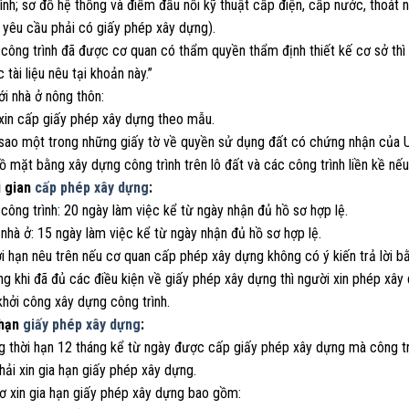
ình; sơ đồ hệ thống và điểm đấu nối kỹ thuật cấp điện, cấp nước, thoát n
 yêu cầu phải có giấy phép xây dựng).
 công trình đã được cơ quan có thẩm quyền thẩm định thiết kế cơ sở thì
 tài liệu nêu tại khoản này.”
ới nhà ở nông thôn:
 xin cấp giấy phép xây dựng theo mẫu.
 sao một trong những giấy tờ về quyền sử dụng đất có chứng nhận của U
ồ mặt bằng xây dựng công trình trên lô đất và các công trình liền kề nế
i gian
cấp phép xây dựng
:
 công trình: 20 ngày làm việc kể từ ngày nhận đủ hồ sơ hợp lệ.
 nhà ở: 15 ngày làm việc kể từ ngày nhận đủ hồ sơ hợp lệ.
i hạn nêu trên nếu cơ quan cấp phép xây dựng không có ý kiến trả lời b
ng khi đã đủ các điều kiện về giấy phép xây dựng thì người xin phép x
hởi công xây dựng công trình.
 hạn
giấy phép xây dựng
:
g thời hạn 12 tháng kể từ ngày được cấp giấy phép xây dựng mà công tr
ải xin gia hạn giấy phép xây dựng.
sơ xin gia hạn giấy phép xây dựng bao gồm: