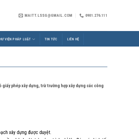
MAITT.LSSG@GMAIL.COM
0901.276.111
HƯ VIỆN PHÁP LUẬT
TIN TỨC
LIÊN HỆ
có giấy phép xây dựng, trừ trường hợp xây dựng các công
hoạch xây dựng được duyệt.