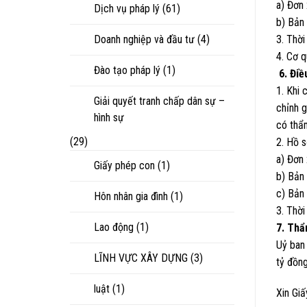
a) Đơn 
Dịch vụ pháp lý
(61)
b) Bản
Doanh nghiệp và đầu tư
(4)
3. Thời
4. Cơ 
Đào tạo pháp lý
(1)
6. Điề
1. Khi 
Giải quyết tranh chấp dân sự –
chỉnh g
hình sự
có thẩ
(29)
2. Hồ s
a) Đơn 
Giấy phép con
(1)
b) Bản
c) Bản 
Hôn nhân gia đình
(1)
3. Thời
Lao động
(1)
7. Th
Uỷ ban
LĨNH VỰC XÂY DỰNG
(3)
tỷ đồng
luật
(1)
Xin Gi