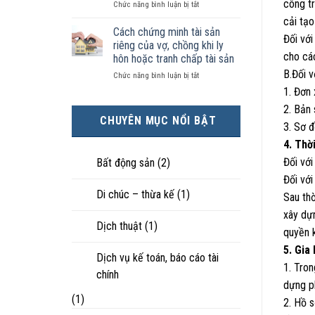
công tr
ở
Chức năng bình luận bị tắt
kiện
tài
hôn
Chọn
kinh
sản
nhân
cải tạo
ly
tế
chia
Cách chứng minh tài sản
thực
Đối với
hôn
tốt
như
tế?
riêng của vợ, chồng khi ly
khi
hơn
thế
cho các
hôn hoặc tranh chấp tài sản
hôn
cũng
nào?
B.Đối v
ở
Chức năng bình luận bị tắt
nhân
được
Cách
không
trực
1. Đơn
chứng
hạnh
tiếp
2. Bản
minh
phúc:
nuôi
CHUYÊN MỤC NỔI BẬT
tài
Góc
con
3. Sơ đ
sản
nhìn
4. Thờ
riêng
luật
của
sư
Đối với
Bất động sản
(2)
vợ,
Đối với
chồng
Di chúc – thừa kế
(1)
khi
Sau thờ
ly
xây dự
hôn
Dịch thuật
(1)
hoặc
quyền k
tranh
5. Gia
chấp
Dịch vụ kế toán, báo cáo tài
1. Tron
tài
chính
sản
dựng ph
(1)
2. Hồ 