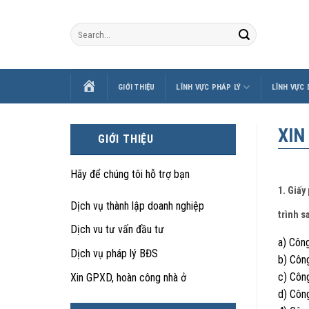
Skip
to
content
TRANG
GIỚI THIỆU
LĨNH VỰC PHÁP LÝ
LĨNH VỰC
CHỦ
XIN
GIỚI THIỆU
Hãy để chúng tôi hỗ trợ bạn
1. Giấy
Dịch vụ thành lập doanh nghiệp
trình s
Dịch vu tư vấn đầu tư
a) Công
Dịch vụ pháp lý BĐS
b) Công
c) Công
Xin GPXD, hoàn công nhà ở
d) Côn