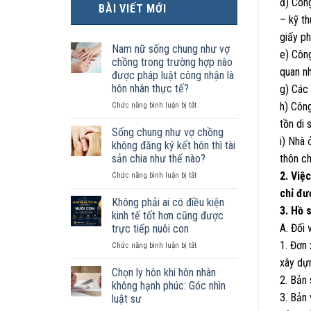
đ) Công
BÀI VIẾT MỚI
– kỹ th
giấy ph
Nam nữ sống chung như vợ
e) Công
chồng trong trường hợp nào
quan n
được pháp luật công nhận là
hôn nhân thực tế?
g) Các 
ở
h) Côn
Chức năng bình luận bị tắt
Nam
tồn di 
nữ
Sống chung như vợ chồng
i) Nhà 
sống
không đăng ký kết hôn thì tài
chung
sản chia như thế nào?
thôn c
như
2. Việ
ở
Chức năng bình luận bị tắt
vợ
Sống
chồng
chỉ đư
chung
trong
Không phải ai có điều kiện
3. Hồ 
như
trường
kinh tế tốt hơn cũng được
vợ
hợp
A. Đối 
trực tiếp nuôi con
chồng
nào
1. Đơn
ở
Chức năng bình luận bị tắt
không
được
Không
đăng
pháp
xây dự
phải
ký
luật
Chọn ly hôn khi hôn nhân
2. Bản
ai
kết
công
không hạnh phúc: Góc nhìn
có
hôn
nhận
3. Bản 
luật sư
điều
thì
là