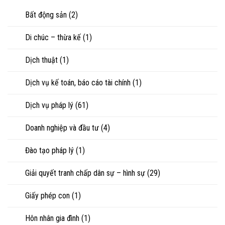
riêng
nhìn
con
của
Bất động sản
(2)
luật
vợ,
sư
chồng
Di chúc – thừa kế
(1)
khi
ly
hôn
Dịch thuật
(1)
hoặc
tranh
chấp
Dịch vụ kế toán, báo cáo tài chính
(1)
tài
sản
Dịch vụ pháp lý
(61)
Doanh nghiệp và đầu tư
(4)
Đào tạo pháp lý
(1)
Giải quyết tranh chấp dân sự – hình sự
(29)
Giấy phép con
(1)
Hôn nhân gia đình
(1)