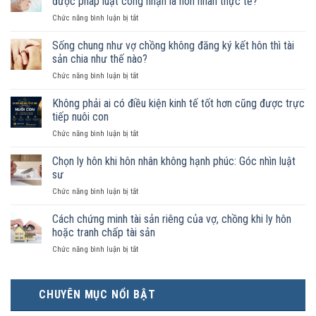
được pháp luật công nhận là hôn nhân thực tế?
ở
Chức năng bình luận bị tắt
Nam
nữ
Sống chung như vợ chồng không đăng ký kết hôn thì tài
sống
sản chia như thế nào?
chung
ở
Chức năng bình luận bị tắt
như
Sống
vợ
chung
Không phải ai có điều kiện kinh tế tốt hơn cũng được trực
chồng
như
trong
tiếp nuôi con
vợ
trường
ở
Chức năng bình luận bị tắt
chồng
hợp
Không
không
nào
phải
Chọn ly hôn khi hôn nhân không hạnh phúc: Góc nhìn luật
đăng
được
ai
ký
sư
pháp
có
kết
luật
ở
Chức năng bình luận bị tắt
điều
hôn
công
Chọn
kiện
thì
nhận
ly
Cách chứng minh tài sản riêng của vợ, chồng khi ly hôn
kinh
tài
là
hôn
tế
hoặc tranh chấp tài sản
sản
hôn
khi
tốt
chia
nhân
ở
Chức năng bình luận bị tắt
hôn
hơn
như
thực
Cách
nhân
cũng
thế
tế?
chứng
không
được
nào?
minh
hạnh
trực
CHUYÊN MỤC NỔI BẬT
tài
phúc:
tiếp
sản
Góc
nuôi