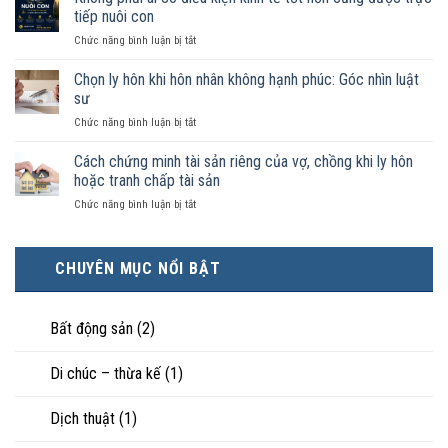
như
trong
tiếp nuôi con
vợ
trường
ở
Chức năng bình luận bị tắt
chồng
hợp
Không
không
nào
phải
Chọn ly hôn khi hôn nhân không hạnh phúc: Góc nhìn luật
đăng
được
ai
ký
sư
pháp
có
kết
luật
ở
Chức năng bình luận bị tắt
điều
hôn
công
Chọn
kiện
thì
nhận
ly
Cách chứng minh tài sản riêng của vợ, chồng khi ly hôn
kinh
tài
là
hôn
tế
hoặc tranh chấp tài sản
sản
hôn
khi
tốt
chia
nhân
ở
Chức năng bình luận bị tắt
hôn
hơn
như
thực
Cách
nhân
cũng
thế
tế?
chứng
không
được
nào?
minh
hạnh
trực
CHUYÊN MỤC NỔI BẬT
tài
phúc:
tiếp
sản
Góc
nuôi
riêng
nhìn
con
của
Bất động sản
(2)
luật
vợ,
sư
chồng
Di chúc – thừa kế
(1)
khi
ly
hôn
Dịch thuật
(1)
hoặc
tranh