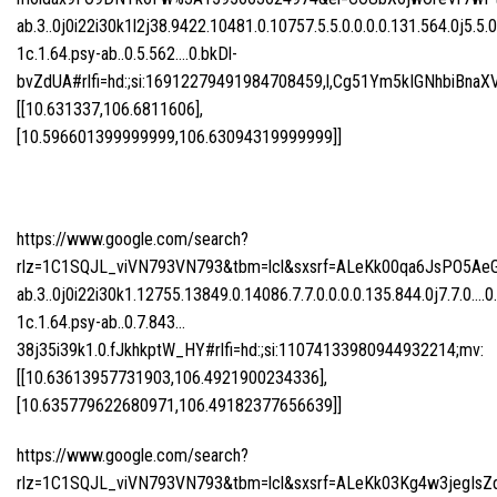
ab.3..0j0i22i30k1l2j38.9422.10481.0.10757.5.5.0.0.0.0.131.564.0j5.5.
1c.1.64.psy-ab..0.5.562….0.bkDl-
bvZdUA#rlfi=hd:;si:16912279491984708459,l,Cg51Ym5kIGNhbiB
[[10.631337,106.6811606],
[10.596601399999999,106.63094319999999]]
https://www.google.com/search?
rlz=1C1SQJL_viVN793VN793&tbm=lcl&sxsrf=ALeKk00qa6JsPO5Ae
ab.3..0j0i22i30k1.12755.13849.0.14086.7.7.0.0.0.0.135.844.0j7.7.0….0
1c.1.64.psy-ab..0.7.843…
38j35i39k1.0.fJkhkptW_HY#rlfi=hd:;si:11074133980944932214;mv:
[[10.63613957731903,106.4921900234336],
[10.635779622680971,106.49182377656639]]
https://www.google.com/search?
rlz=1C1SQJL_viVN793VN793&tbm=lcl&sxsrf=ALeKk03Kg4w3jegIsZ