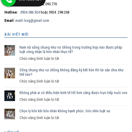
Điện thoại trực tiếp:
0932.095.770
Hotline:
0934.586.924
hoặc 0924. 298.268
Email:
maitt.lssg@gmail.com
BÀI VIẾT MỚI
Nam nữ sống chung như vợ chồng trong trường hợp nào được pháp
30
luật công nhận là hôn nhân thực tế?
Th7
ở
Chức năng bình luận bị tắt
Nam
Sống chung như vợ chồng không đăng ký kết hôn thì tài sản chia như
nữ
29
thế nào?
Th7
sống
ở
Chức năng bình luận bị tắt
chung
Sống
như
Không phải ai có điều kiện kinh tế tốt hơn cũng được trực tiếp nuôi con
chung
vợ
28
Th7
như
ở
Chức năng bình luận bị tắt
chồng
vợ
Không
trong
chồng
Chọn ly hôn khi hôn nhân không hạnh phúc: Góc nhìn luật sư
phải
trường
27
Th7
không
ai
hợp
ở
Chức năng bình luận bị tắt
đăng
có
nào
Chọn
ký
điều
được
ly