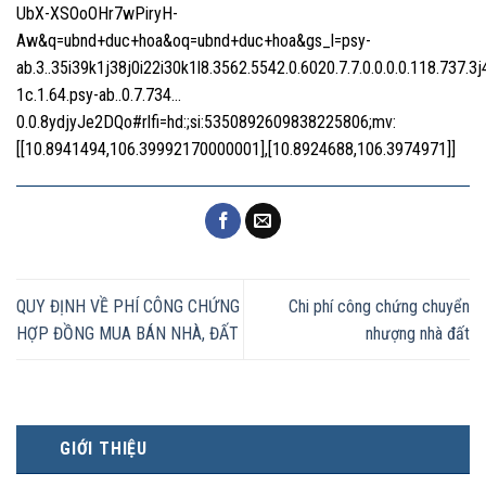
UbX-XSOoOHr7wPiryH-
Aw&q=ubnd+duc+hoa&oq=ubnd+duc+hoa&gs_l=psy-
ab.3..35i39k1j38j0i22i30k1l8.3562.5542.0.6020.7.7.0.0.0.0.118.737.3j
1c.1.64.psy-ab..0.7.734…
0.0.8ydjyJe2DQo#rlfi=hd:;si:5350892609838225806;mv:
[[10.8941494,106.39992170000001],[10.8924688,106.3974971]]
QUY ĐỊNH VỀ PHÍ CÔNG CHỨNG
Chi phí công chứng chuyển
HỢP ĐỒNG MUA BÁN NHÀ, ĐẤT
nhượng nhà đất
GIỚI THIỆU