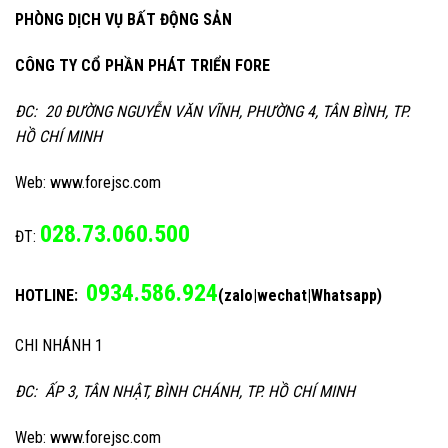
PHÒNG DỊCH VỤ BẤT ĐỘNG SẢN
CÔNG TY CỔ PHẦN PHÁT TRIỂN FORE
ĐC: 20 ĐƯỜNG NGUYỄN VĂN VĨNH, PHƯỜNG 4, TÂN BÌNH, TP.
HỒ CHÍ MINH
Web: www.forejsc.com
028.73.060.500
ĐT:
0934.586.924
HOTLINE:
(zalo|wechat|Whatsapp)
CHI NHÁNH 1
ĐC: ẤP 3, TÂN NHẬT, BÌNH CHÁNH, TP. HỒ CHÍ MINH
Web: www.forejsc.com