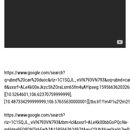
https://www.google.com/search?
q=ubnd%20can%20duoc&rlz=1C1SQJL_viVN793VN793&oq=ubnd+can+d
8&sxsrf=ALeKk00eJkzcShZOraLsm65fm4uAYIpxeg:1595663620326&n
[[10.5264601,106.62370759999999],
[10.487334299999999,106.57655630000001]];tbs:lrf:!1m4!1u2!2m2!2m
https://www.google.com/search?
rlz=1C1SQJL_viVN793VN793&tbm=lcl&sxsrf=ALeKk00bbGoPQcNe-
m6ldax9FO9DNTk6Fw%3A1595663624974&ei=COUbX6jwOreVr7wPtI