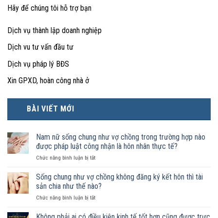
Hãy để chúng tôi hỗ trợ bạn
Dịch vụ thành lập doanh nghiệp
Dịch vu tư vấn đầu tư
Dịch vụ pháp lý BĐS
Xin GPXD, hoàn công nhà ở
BÀI VIẾT MỚI
Nam nữ sống chung như vợ chồng trong trường hợp nào
được pháp luật công nhận là hôn nhân thực tế?
ở
Chức năng bình luận bị tắt
Nam
nữ
Sống chung như vợ chồng không đăng ký kết hôn thì tài
sống
sản chia như thế nào?
chung
ở
Chức năng bình luận bị tắt
như
Sống
vợ
chung
Không phải ai có điều kiện kinh tế tốt hơn cũng được trực
chồng