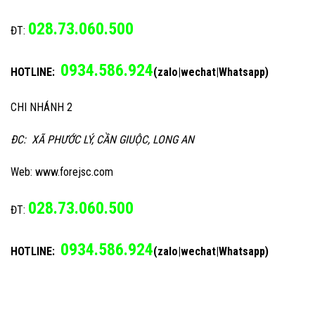
028.73.060.500
ĐT:
0934.586.924
HOTLINE:
(zalo|wechat|Whatsapp)
CHI NHÁNH 2
ĐC: XÃ PHƯỚC LÝ, CẦN GIUỘC, LONG AN
Web: www.forejsc.com
028.73.060.500
ĐT:
0934.586.924
HOTLINE:
(zalo|wechat|Whatsapp)