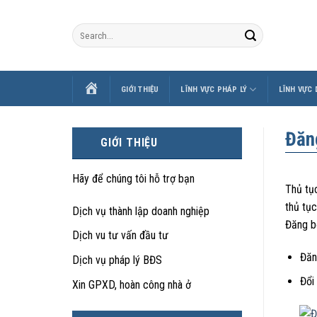
Skip
to
content
TRANG
GIỚI THIỆU
LĨNH VỰC PHÁP LÝ
LĨNH VỰC
CHỦ
Đăn
GIỚI THIỆU
Hãy để chúng tôi hỗ trợ bạn
Thủ tục
thủ tục
Dịch vụ thành lập doanh nghiệp
Đăng bộ
Dịch vu tư vấn đầu tư
Đăn
Dịch vụ pháp lý BĐS
Đổi 
Xin GPXD, hoàn công nhà ở