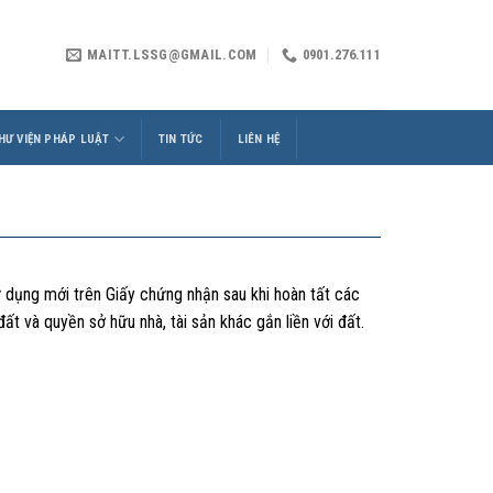
MAITT.LSSG@GMAIL.COM
0901.276.111
HƯ VIỆN PHÁP LUẬT
TIN TỨC
LIÊN HỆ
sử dụng mới trên Giấy chứng nhận sau khi hoàn tất các
ất và quyền sở hữu nhà, tài sản khác gắn liền với đất.