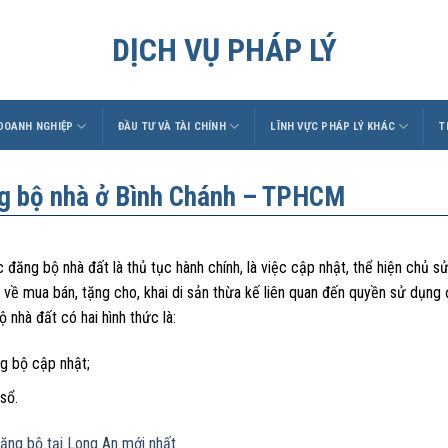
DỊCH VỤ PHÁP LÝ
 DOANH NGHIỆP
ĐẦU TƯ VÀ TÀI CHÍNH
LĨNH VỰC PHÁP LÝ KHÁC
T
g bộ nhà ở Bình Chánh – TPHCM
 đăng bộ nhà đất là thủ tục hành chính, là việc cập nhật, thể hiện chủ 
 về mua bán, tặng cho, khai di sản thừa kế liên quan đến quyền sử dụng đ
 nhà đất có hai hình thức là:
g bộ cập nhật;
sổ.