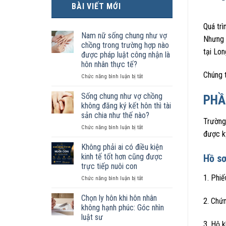
BÀI VIẾT MỚI
Quá tr
Nam nữ sống chung như vợ
Nhưng k
chồng trong trường hợp nào
tại Lon
được pháp luật công nhận là
hôn nhân thực tế?
Chúng t
ở
Chức năng bình luận bị tắt
Nam
nữ
Sống chung như vợ chồng
PHẦ
sống
không đăng ký kết hôn thì tài
chung
sản chia như thế nào?
như
Trường 
ở
Chức năng bình luận bị tắt
vợ
được k
Sống
chồng
chung
trong
Không phải ai có điều kiện
như
trường
kinh tế tốt hơn cũng được
Hồ s
vợ
hợp
trực tiếp nuôi con
chồng
nào
1. Phiế
ở
Chức năng bình luận bị tắt
không
được
Không
đăng
pháp
phải
ký
luật
Chọn ly hôn khi hôn nhân
2. Chứ
ai
kết
công
không hạnh phúc: Góc nhìn
có
hôn
nhận
luật sư
điều
thì
là
3. Hộ k