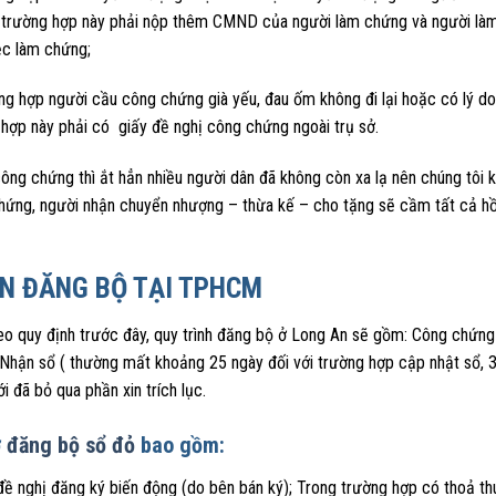
 trường hợp này phải nộp thêm CMND của người làm chứng và người là
ệc làm chứng;
g hợp người cầu công chứng già yếu, đau ốm không đi lại hoặc có lý do 
 hợp này phải có giấy đề nghị công chứng ngoài trụ sở.
ng chứng thì ắt hẳn nhiều người dân đã không còn xa lạ nên chúng tôi k
hứng, người nhận chuyển nhượng – thừa kế – cho tặng sẽ cầm tất cả hồ
N ĐĂNG BỘ TẠI TPHCM
eo quy định trước đây, quy trình đăng bộ ở Long An sẽ gồm: Công chứn
Nhận sổ ( thường mất khoảng 25 ngày đối với trường hợp cập nhật sổ, 35
i đã bỏ qua phần xin trích lục.
ơ
đăng bộ sổ đỏ
bao gồm:
đề nghị đăng ký biến động (do bên bán ký); Trong trường hợp có thoả th