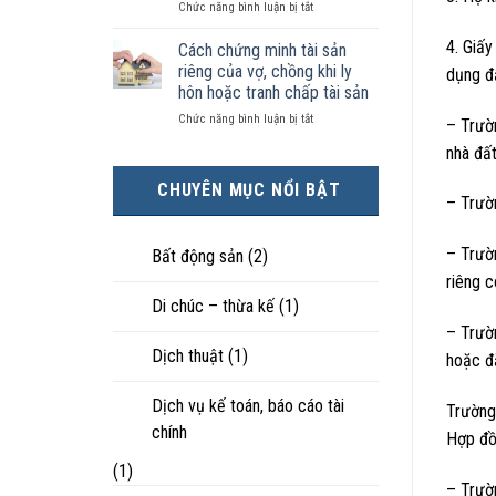
ở
Chức năng bình luận bị tắt
kiện
tài
hôn
Chọn
kinh
sản
nhân
ly
4. Giấ
tế
chia
Cách chứng minh tài sản
thực
hôn
tốt
như
tế?
riêng của vợ, chồng khi ly
dụng đấ
khi
hơn
thế
hôn hoặc tranh chấp tài sản
hôn
cũng
nào?
ở
Chức năng bình luận bị tắt
nhân
được
– Trườ
Cách
không
trực
nhà đất
chứng
hạnh
tiếp
minh
phúc:
nuôi
CHUYÊN MỤC NỔI BẬT
tài
Góc
con
– Trườ
sản
nhìn
riêng
luật
của
sư
– Trườ
Bất động sản
(2)
vợ,
riêng 
chồng
Di chúc – thừa kế
(1)
khi
ly
– Trườn
hôn
Dịch thuật
(1)
hoặc đă
hoặc
tranh
chấp
Dịch vụ kế toán, báo cáo tài
Trường
tài
chính
Hợp đồ
sản
(1)
– Trườ