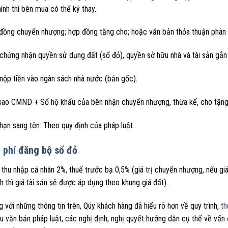
ính thì bên mua có thể ký thay.
ồng chuyển nhượng; hợp đồng tặng cho; hoặc văn bản thỏa thuận phân ch
chứng nhận quyền sử dụng đất (sổ đỏ), quyền sở hữu nhà và tài sản gắn l
nộp tiền vào ngân sách nhà nước (bản gốc).
sao CMND + Sổ hộ khẩu của bên nhận chuyển nhượng, thừa kế, cho tặng
hạn sang tên: Theo quy định của pháp luật.
 phí
đăng bộ sổ đỏ
thu nhập cá nhân 2%, thuế trước bạ 0,5% (giá trị chuyển nhượng, nếu gi
h thì giá tài sản sẽ được áp dụng theo khung giá đất).
 với những thông tin trên, Qúy khách hàng đã hiểu rõ hơn về quy trình,
th
u văn bản pháp luật, các nghị định, nghị quyết hướng dẫn cụ thể về vấn