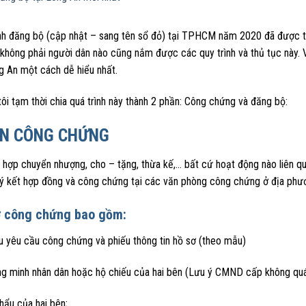
ình đăng bộ (cập nhật – sang tên sổ đỏ) tại TPHCM năm 2020 đã được t
hông phải người dân nào cũng nắm được các quy trình và thủ tục này. Vì
g An một cách dễ hiểu nhất.
ôi tạm thời chia quá trình này thành 2 phần: Công chứng và đăng bộ:
N CÔNG CHỨNG
hợp chuyển nhượng, cho – tặng, thừa kế,… bất cứ hoạt động nào liên qua
ý kết hợp đồng và công chứng tại các văn phòng công chứng ở địa phươn
ơ công chứng bao gồm:
u yêu cầu công chứng và phiếu thông tin hồ sơ (theo mẫu)
ng minh nhân dân hoặc hộ chiếu của hai bên (Lưu ý CMND cấp không quá 
hẩu của hai bên;