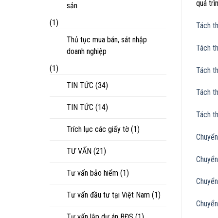
quá trì
sản
(1)
Tách 
Thủ tục mua bán, sát nhập
Tách t
doanh nghiệp
(1)
Tách t
TIN TỨC
(34)
Tách t
TIN TỨC
(14)
Tách t
Trích lục các giấy tờ
(1)
Chuyển
TƯ VẤN
(21)
Chuyển
Tư vấn bảo hiểm
(1)
Chuyển
Tư vấn đầu tư tại Việt Nam
(1)
Chuyển
Tư vấn lập dự án BĐS
(1)