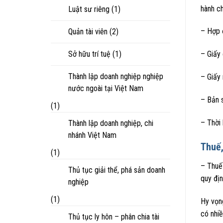
hành ch
Luật sư riêng
(1)
– Hợp đ
Quản tài viên
(2)
Sở hữu trí tuệ
(1)
– Giấy 
Thành lập doanh nghiệp nghiệp
– Giấy 
nước ngoài tại Việt Nam
– Bản 
(1)
– Thời 
Thành lập doanh nghiệp, chi
nhánh Việt Nam
Thuế,
(1)
– Thuế 
Thủ tục giải thể, phá sản doanh
quy địn
nghiệp
(1)
Hy vọng
có nhiề
Thủ tục ly hôn – phân chia tài