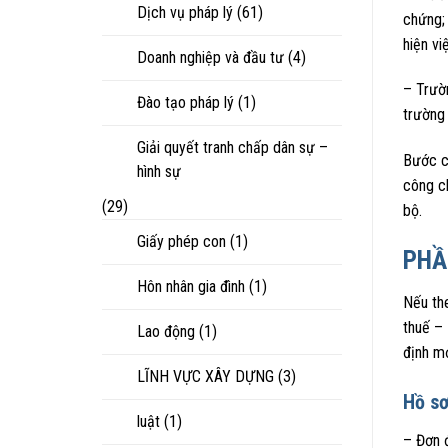
Dịch vụ pháp lý
(61)
chứng;
hiện vi
Doanh nghiệp và đầu tư
(4)
– Trườn
Đào tạo pháp lý
(1)
trường
Giải quyết tranh chấp dân sự –
Bước cô
hình sự
công c
(29)
bộ.
Giấy phép con
(1)
PHẦ
Hôn nhân gia đình
(1)
Nếu th
thuế – 
Lao động
(1)
định mớ
LĨNH VỰC XÂY DỰNG
(3)
Hồ s
luật
(1)
– Đơn 