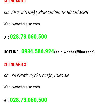
CHI NHÁNH 1
ĐC: ẤP 3, TÂN NHẬT, BÌNH CHÁNH, TP. HỒ CHÍ MINH
Web: www.forejsc.com
028.73.060.500
ĐT:
0934.586.924
HOTLINE:
(zalo|wechat|Whatsapp)
CHI NHÁNH 2
ĐC: XÃ PHƯỚC LÝ, CẦN GIUỘC, LONG AN
Web: www.forejsc.com
028.73.060.500
ĐT: