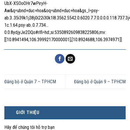
UbX-XSOoOHr7wPiryH-
Aw&q=ubnd+duc+hoa&oq=ubnd+duc+hoa&gs_l=psy-
ab.3..35i39k1j38j0i22i30k1l8.3562.5542.0.6020.7.7.0.0.0.0.118.737.3j
1c.1.64.psy-ab..0.7.734…
0.0.8ydjyJe2DQo#rlfi=hd:;si:5350892609838225806;mv:
[[10.8941494,106.39992170000001],[10.8924688,106.3974971]]
Đăng bộ ở Quận 7 – TPHCM
Đăng bộ ở Quận 9 – TPHCM
GIỚI THIỆU
Hãy để chúng tôi hỗ trợ bạn