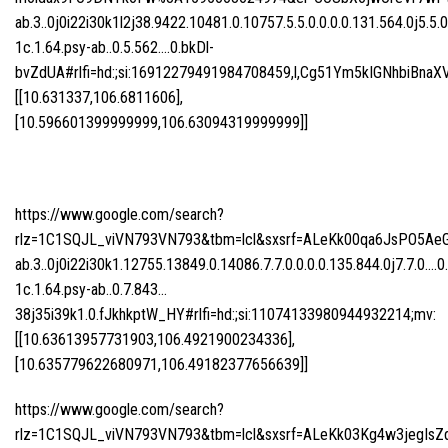
ab.3..0j0i22i30k1l2j38.9422.10481.0.10757.5.5.0.0.0.0.131.564.0j5.5.
1c.1.64.psy-ab..0.5.562….0.bkDl-
bvZdUA#rlfi=hd:;si:16912279491984708459,l,Cg51Ym5kIGNhbiB
[[10.631337,106.6811606],
[10.596601399999999,106.63094319999999]]
https://www.google.com/search?
rlz=1C1SQJL_viVN793VN793&tbm=lcl&sxsrf=ALeKk00qa6JsPO5Ae
ab.3..0j0i22i30k1.12755.13849.0.14086.7.7.0.0.0.0.135.844.0j7.7.0….0
1c.1.64.psy-ab..0.7.843…
38j35i39k1.0.fJkhkptW_HY#rlfi=hd:;si:11074133980944932214;mv:
[[10.63613957731903,106.4921900234336],
[10.635779622680971,106.49182377656639]]
https://www.google.com/search?
rlz=1C1SQJL_viVN793VN793&tbm=lcl&sxsrf=ALeKk03Kg4w3jegIsZ