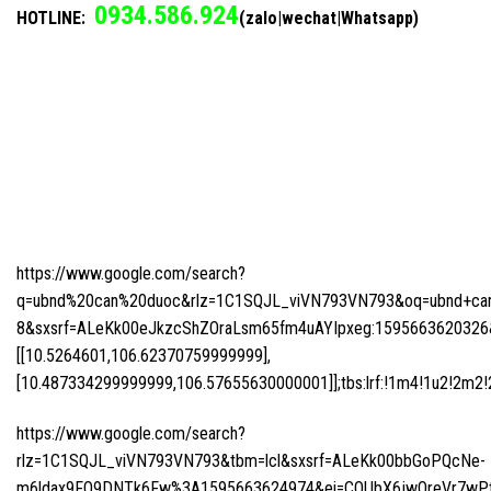
0934.586.924
HOTLINE:
(zalo|wechat|Whatsapp)
https://www.google.com/search?
q=ubnd%20can%20duoc&rlz=1C1SQJL_viVN793VN793&oq=ubnd+can+d
8&sxsrf=ALeKk00eJkzcShZOraLsm65fm4uAYIpxeg:1595663620326&n
[[10.5264601,106.62370759999999],
[10.487334299999999,106.57655630000001]];tbs:lrf:!1m4!1u2!2m2!2m
https://www.google.com/search?
rlz=1C1SQJL_viVN793VN793&tbm=lcl&sxsrf=ALeKk00bbGoPQcNe-
m6ldax9FO9DNTk6Fw%3A1595663624974&ei=COUbX6jwOreVr7wPtI