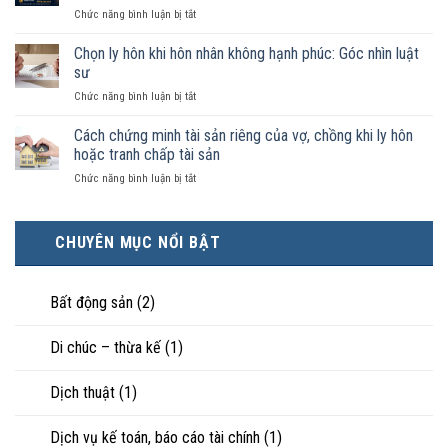
trường
ở
Chức năng bình luận bị tắt
chồng
hợp
Không
không
nào
phải
Chọn ly hôn khi hôn nhân không hạnh phúc: Góc nhìn luật
đăng
được
ai
ký
sư
pháp
có
kết
luật
ở
Chức năng bình luận bị tắt
điều
hôn
công
Chọn
kiện
thì
nhận
ly
Cách chứng minh tài sản riêng của vợ, chồng khi ly hôn
kinh
tài
là
hôn
tế
hoặc tranh chấp tài sản
sản
hôn
khi
tốt
chia
nhân
ở
Chức năng bình luận bị tắt
hôn
hơn
như
thực
Cách
nhân
cũng
thế
tế?
chứng
không
được
nào?
minh
hạnh
trực
CHUYÊN MỤC NỔI BẬT
tài
phúc:
tiếp
sản
Góc
nuôi
riêng
nhìn
con
của
Bất động sản
(2)
luật
vợ,
sư
chồng
Di chúc – thừa kế
(1)
khi
ly
hôn
Dịch thuật
(1)
hoặc
tranh
chấp
Dịch vụ kế toán, báo cáo tài chính
(1)