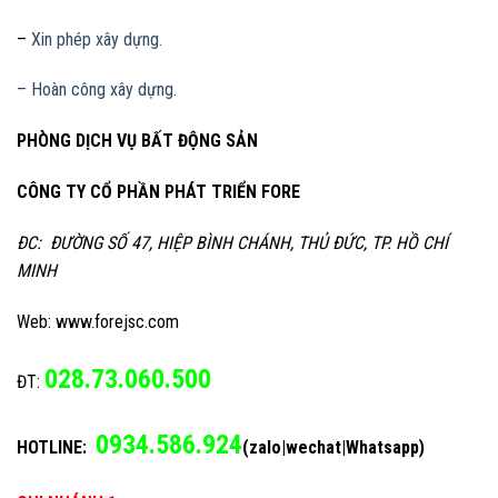
–
Xin phép xây dựng.
– Hoàn công xây dựng.
PHÒNG DỊCH VỤ BẤT ĐỘNG SẢN
CÔNG TY CỔ PHẦN PHÁT TRIỂN FORE
ĐC: ĐƯỜNG SỐ 47, HIỆP BÌNH CHÁNH, THỦ ĐỨC, TP. HỒ CHÍ
MINH
Web: www.forejsc.com
028.73.060.500
ĐT:
0934.586.924
HOTLINE:
(zalo|wechat|Whatsapp)