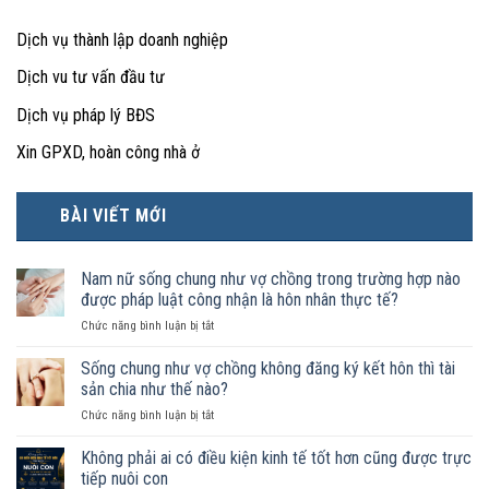
Dịch vụ thành lập doanh nghiệp
Dịch vu tư vấn đầu tư
Dịch vụ pháp lý BĐS
Xin GPXD, hoàn công nhà ở
BÀI VIẾT MỚI
Nam nữ sống chung như vợ chồng trong trường hợp nào
được pháp luật công nhận là hôn nhân thực tế?
ở
Chức năng bình luận bị tắt
Nam
nữ
Sống chung như vợ chồng không đăng ký kết hôn thì tài
sống
sản chia như thế nào?
chung
ở
Chức năng bình luận bị tắt
như
Sống
vợ
chung
Không phải ai có điều kiện kinh tế tốt hơn cũng được trực
chồng
như
trong
tiếp nuôi con
vợ