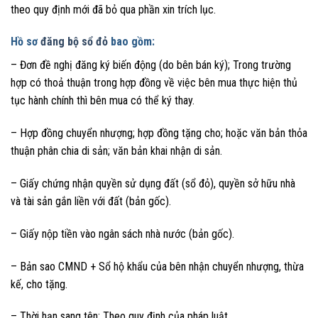
theo quy định mới đã bỏ qua phần xin trích lục.
Hồ sơ
đăng bộ sổ đỏ
bao gồm:
– Đơn đề nghị đăng ký biến động (do bên bán ký); Trong trường
hợp có thoả thuận trong hợp đồng về việc bên mua thực hiện thủ
tục hành chính thì bên mua có thể ký thay.
– Hợp đồng chuyển nhượng; hợp đồng tặng cho; hoặc văn bản thỏa
thuận phân chia di sản; văn bản khai nhận di sản.
– Giấy chứng nhận quyền sử dụng đất (sổ đỏ), quyền sở hữu nhà
và tài sản gắn liền với đất (bản gốc).
– Giấy nộp tiền vào ngân sách nhà nước (bản gốc).
– Bản sao CMND + Sổ hộ khẩu của bên nhận chuyển nhượng, thừa
kế, cho tặng.
– Thời hạn sang tên: Theo quy định của pháp luật.