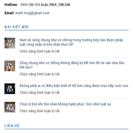
Hotline:
0934.586.924
hoặc 0924. 298.268
Email:
maitt.lssg@gmail.com
BÀI VIẾT MỚI
Nam nữ sống chung như vợ chồng trong trường hợp nào được pháp
30
luật công nhận là hôn nhân thực tế?
Th7
ở
Chức năng bình luận bị tắt
Nam
Sống chung như vợ chồng không đăng ký kết hôn thì tài sản chia như
nữ
29
thế nào?
Th7
sống
ở
Chức năng bình luận bị tắt
chung
Sống
như
Không phải ai có điều kiện kinh tế tốt hơn cũng được trực tiếp nuôi con
chung
vợ
28
Th7
như
ở
Chức năng bình luận bị tắt
chồng
vợ
Không
trong
chồng
Chọn ly hôn khi hôn nhân không hạnh phúc: Góc nhìn luật sư
phải
trường
27
Th7
không
ai
hợp
ở
Chức năng bình luận bị tắt
đăng
có
nào
Chọn
ký
điều
được
ly
LIÊN HỆ
kết
kiện
pháp
hôn