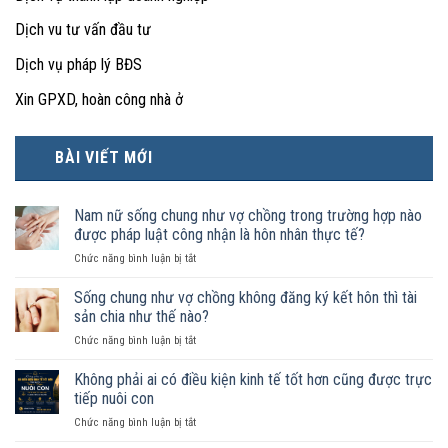
Dịch vu tư vấn đầu tư
Dịch vụ pháp lý BĐS
Xin GPXD, hoàn công nhà ở
BÀI VIẾT MỚI
Nam nữ sống chung như vợ chồng trong trường hợp nào
được pháp luật công nhận là hôn nhân thực tế?
ở
Chức năng bình luận bị tắt
Nam
nữ
Sống chung như vợ chồng không đăng ký kết hôn thì tài
sống
sản chia như thế nào?
chung
ở
Chức năng bình luận bị tắt
như
Sống
vợ
chung
Không phải ai có điều kiện kinh tế tốt hơn cũng được trực
chồng
như
trong
tiếp nuôi con
vợ
trường
ở
Chức năng bình luận bị tắt
chồng
hợp
Không
không
nào