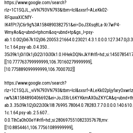
https://www.google.com/search?
rlz=1C1SQJL_viVN793VN793&tbm=lcl&sxsrf=ALeKk02-
RFquxaXICNfY-
IK4fPt7jC6r9g%3A1584890382751&ei=DoJ3Xsq8La-Xr7wP4-
WmyAo&q=ubnd+tphcm&oq=ubnd+tp&gs_l=psy-
ab.1.0.0l2j0i67k1l2j0l6.20053.21664.0.23021.4.3.1.0.0.0.127.347.0j3.
1c.1.64.psy-ab..0.4.350…
35i39k1j0i10k1j0i22i10i30k1.0.HHekDQNvJkY#rlfi=hd:;si:1450
[[10.777763799999999,106.70160279999999],
[10.775889099999999,106.7000702]]
https://www.google.com/search?
rlz=1C1SQJL_viVN793VN793&tbm=lcl&sxsrf=ALeKk02pljyfaryOxwr
rw%3A1584890406692&ei=JoJ3XrL6KYKkmAX0uZKYCA&q=ubnd+thu
ab.3..35i39k1l2j0i22i30k1l8.76995.78064.0.78283.7.7.0.0.0.0.140.610.
1c.1.64.psy-ab..2.5.607…
0.0.TlhCaOhO0eY#rlfi=hd:;si:2806975510823357678;mv:
[[10.8854461,106.77561089999999],