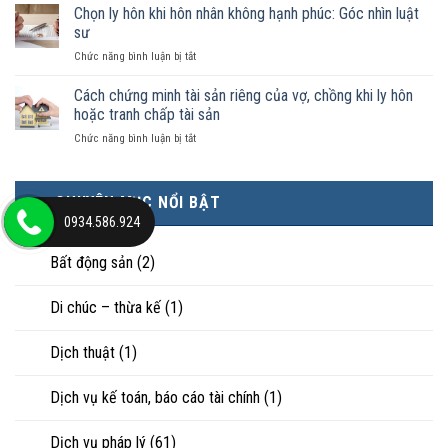
phải
Chọn ly hôn khi hôn nhân không hạnh phúc: Góc nhìn luật
đăng
được
ai
ký
sư
pháp
có
kết
luật
ở
Chức năng bình luận bị tắt
điều
hôn
công
Chọn
kiện
thì
nhận
ly
Cách chứng minh tài sản riêng của vợ, chồng khi ly hôn
kinh
tài
là
hôn
tế
hoặc tranh chấp tài sản
sản
hôn
khi
tốt
chia
nhân
ở
Chức năng bình luận bị tắt
hôn
hơn
như
thực
Cách
nhân
cũng
thế
tế?
chứng
không
được
nào?
minh
hạnh
trực
CHUYÊN MỤC NỔI BẬT
tài
phúc:
tiếp
0934.586.924
sản
Góc
nuôi
riêng
nhìn
con
của
Bất động sản
(2)
luật
vợ,
sư
chồng
Di chúc – thừa kế
(1)
khi
ly
hôn
Dịch thuật
(1)
hoặc
tranh
chấp
Dịch vụ kế toán, báo cáo tài chính
(1)
tài
sản
Dịch vụ pháp lý
(61)