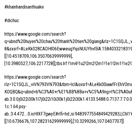
#khainhandisanthuake
#dichuc
https://www.google.com/search?
q=ubnd%20huyen%20chau%20thanh%20tien%20giang&rlz=1C1SQJL_vi
8&sxsrf=ALeKk028CADHlO6EwweugYqsNUUYhvl5lA:1584033218319&np
[[10.4518709,106.35070639999999],
[10.3980527,106.2217728]];tbs:lrf:!1m4!1u2!2m2!2m1!1e1!2m1!1e2!3sI
https://www.google.com/search?
rlz=1C1SQJL_viVN793VN793&tbm=lcl&sxsrf=ALeKk00iawfFrEh
KOQBQ&q=ubnd+b%C3%A0+r%E1%BB%8Ba+v%C5%A9ng+t%C3%A0u&oq
ab.3.0.0j0i22i30k1l7j0i22i10i30k1j0i22i30k1.4133.5488.0.7137.7.7.0.0
1c.1.64.psy-
ab..3.4.472….0.ioHlXF7gwyE#rlfi=hd:;si:9483977554849429283,
[[10.6736676,107.28231629999999],[10.3299266,107.0407707]]