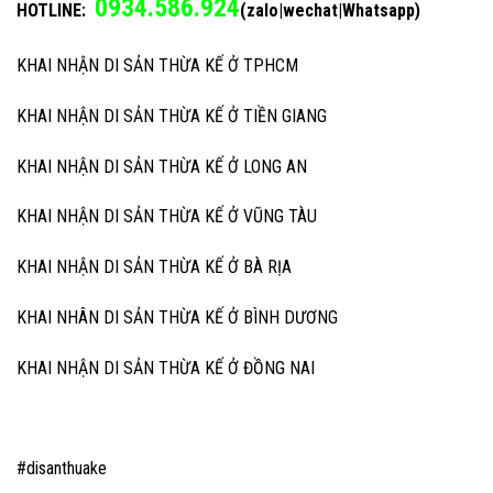
0934.586.924
HOTLINE:
(zalo|wechat|Whatsapp)
KHAI NHẬN DI SẢN THỪA KẾ Ở TPHCM
KHAI NHẬN DI SẢN THỪA KẾ Ở TIỀN GIANG
KHAI NHẬN DI SẢN THỪA KẾ Ở LONG AN
KHAI NHẬN DI SẢN THỪA KẾ Ở VŨNG TÀU
KHAI NHẬN DI SẢN THỪA KẾ Ở BÀ RỊA
KHAI NHÂN DI SẢN THỪA KẾ Ở BÌNH DƯƠNG
KHAI NHẬN DI SẢN THỪA KẾ Ở ĐỒNG NAI
#disanthuake