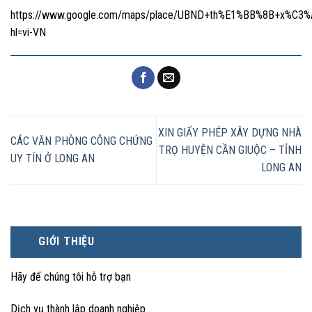
https://www.google.com/maps/place/UBND+th%E1%BB%8B+x%C3%
hl=vi-VN
XIN GIẤY PHÉP XÂY DỰNG NHÀ
CÁC VĂN PHÒNG CÔNG CHỨNG
TRỌ HUYỆN CẦN GIUỘC – TỈNH
UY TÍN Ở LONG AN
LONG AN
GIỚI THIỆU
Hãy để chúng tôi hỗ trợ bạn
Dịch vụ thành lập doanh nghiệp