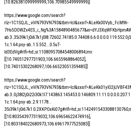
[10.826381099999999,106.70985549999999]]
https://www.google.com/search?
rlz=1C1SQJL_viVN793VN793&tbm=lcl&sxsrf=ALeKk00Vyb_FcM9h-
7Hs5DOWZx4ES_i_Ng%3A1584890485677&ei=dYJ3XqWFKbHpmAWN2
ab.3..35i39k1j0i67k1j0l8.72602.74185.0.74408.6.6.0.0.0.0.119.552.0j
1c.1.64.psy-ab..1.5.552….0.5uT-
ld3EdVg#rlfi=hd:;si:11080957084548006894;mv:
[[10.74051297731903,106.6655968864052],
[10.74015302268097,106.66523051359485]]
https://www.google.com/search?
rlz=1C1SQJL_viVN793VN793&tbm=lcl&sxsrf=ALeKk01yIO2jUVBF43
ab.3..0j38l2j0i22i30k1l7.143863.145453.0.146809.11.11.0.0.0.0.207.1
1c.1.64.psy-ab..2.9.1178…
35i39k1j0i67k1.0.2XKPOxKi07g#rlfi=hd:;si:11424915433088130760;
[[10.803543977319032,106.69654622474916],
[10.803184022680973,106.69617977525083]]